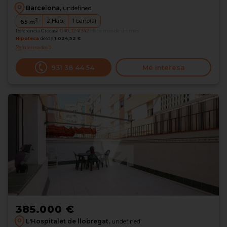
Barcelona,
undefined
2
2
Hab.
1
baño(s)
65
m
Referencia Grocasa
G40_1241342
Hace más de un mes
Hipoteca
desde
1.024,32 €
Interesados
0
931 38 44 54
Me interesa
385.000 €
L'Hospitalet de llobregat,
undefined