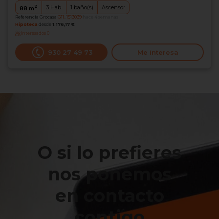
2
3
Hab.
1
baño(s)
Ascensor
88
m
Referencia Grocasa
G11_1513039
hace 4 semanas
Hipoteca
desde
1.176,17 €
Interesados
0
930 27 49 73
Me interesa
O si lo prefieres
nos ponemos
en contacto
contigo