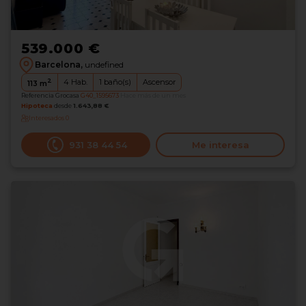
539.000 €
Barcelona,
undefined
2
4
Hab.
1
baño(s)
Ascensor
113
m
Referencia Grocasa
G40_1595673
Hace más de un mes
Hipoteca
desde
1.643,88 €
Interesados
0
931 38 44 54
Me interesa