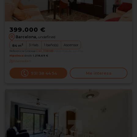
399.000 €
Barcelona,
undefined
2
3
Hab.
1
baño(s)
Ascensor
84
m
Referencia Grocasa
G40_1598488
Hace más de un mes
Hipoteca
desde
1.218,69 €
Interesados
0
931 38 44 54
Me interesa