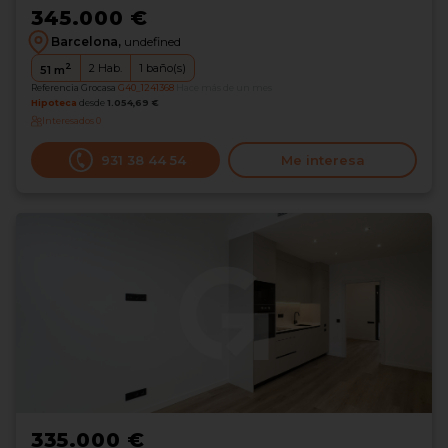
345.000 €
Barcelona,
undefined
2
2
Hab.
1
baño(s)
51
m
Referencia Grocasa
G40_1241368
Hace más de un mes
Hipoteca
desde
1.054,69 €
Interesados
0
931 38 44 54
Me interesa
335.000 €