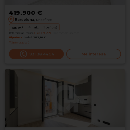
419.900 €
Barcelona,
undefined
2
4
Hab.
1
baño(s)
100
m
Referencia Grocasa
G40_1596209
Hace más de un mes
Hipoteca
desde
1.282,16 €
Interesados
0
931 38 44 54
Me interesa