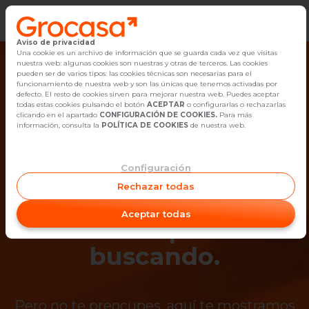
Aviso de privacidad
Vender
Una cookie es un archivo de información que se guarda cada vez que visitas
nuestra web: algunas cookies son nuestras y otras de terceros. Las cookies
pueden ser de varios tipos: las cookies técnicas son necesarias para el
Buscar Inmuebles
funcionamiento de nuestra web y son las únicas que tenemos activadas por
defecto. El resto de cookies sirven para mejorar nuestra web. Puedes aceptar
todas estas cookies pulsando el botón
ACEPTAR
o configurarlas o rechazarlas
Alquiler
clicando en el apartado
CONFIGURACIÓN DE COOKIES.
Para más
información, consulta la
POLÍTICA DE COOKIES
de nuestra web.
Blog
Configuración
¡Ups! Ya no está
Empleo
Rechazar todas
disponible el
Oficinas
Aceptar todas
inmueble que estás
Contacto
buscando.
Pero no te preocupes, aquí te mostramos