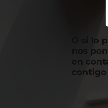
O si lo 
nos po
en cont
contigo