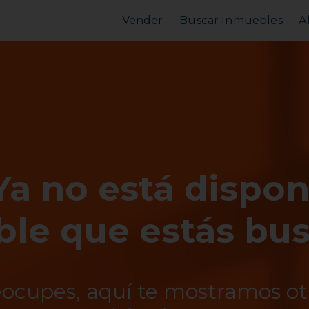
Vender
Buscar Inmuebles
A
Vender Piso
Comprar Piso
Valorar Inmueble
Alquilar Piso
MarketPlace
MarketPlace
Ya no está dispon
le que estás bu
eocupes, aquí te mostramos o