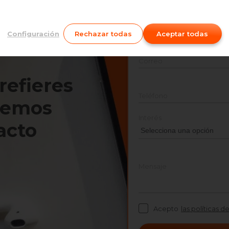
Nombre
Configuración
Rechazar todas
Aceptar todas
Correo
prefieres
Teléfono
nemos
Interés
acto
Mensaje
Acepto
las políticas d