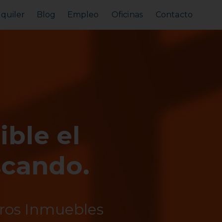
lquiler
Blog
Empleo
Oficinas
Contacto
Alquilar tu piso
Busco alquilar
ible el
scando.
tros Inmuebles