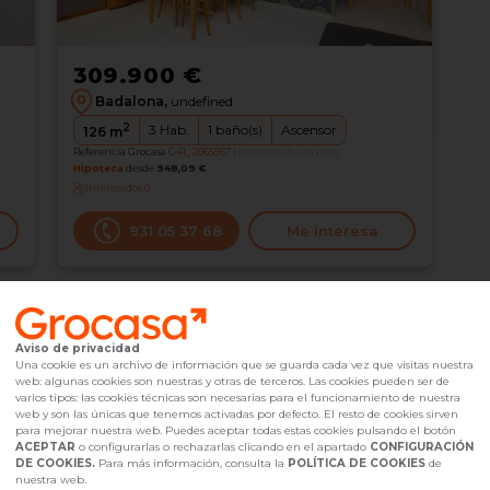
309.900 €
Badalona,
undefined
2
3
Hab.
1
baño(s)
Ascensor
126
m
Referencia Grocasa
G41_2065957
Hace más de un mes
Hipoteca
desde
948,09 €
Interesados
0
931 05 37 68
Me interesa
Aviso de privacidad
Una cookie es un archivo de información que se guarda cada vez que visitas nuestra
web: algunas cookies son nuestras y otras de terceros. Las cookies pueden ser de
varios tipos: las cookies técnicas son necesarias para el funcionamiento de nuestra
web y son las únicas que tenemos activadas por defecto. El resto de cookies sirven
para mejorar nuestra web. Puedes aceptar todas estas cookies pulsando el botón
ACEPTAR
o configurarlas o rechazarlas clicando en el apartado
CONFIGURACIÓN
INFÓRMATE AQUÍ S
DE COOKIES.
Para más información, consulta la
POLÍTICA DE COOKIES
de
nuestra web.