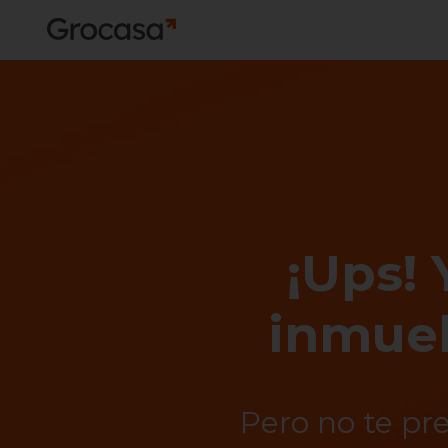
¡Ups! 
inmueb
Pero no te pr