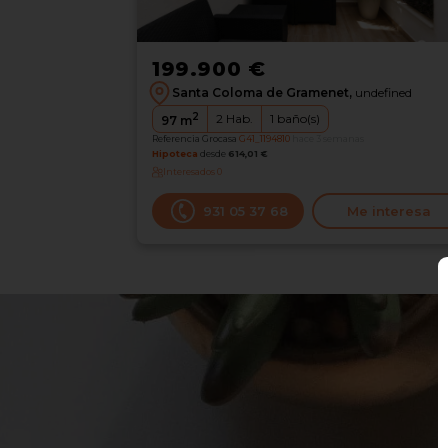
199.900 €
Santa Coloma de Gramenet,
undefined
2
2
Hab.
1
baño(s)
97
m
Referencia Grocasa
G41_1194810
hace 3 semanas
Hipoteca
desde
614,01 €
Interesados
0
931 05 37 68
Me interesa