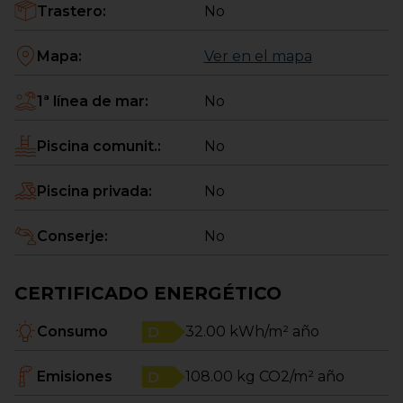
Trastero
:
No
Mapa
:
Ver en el mapa
1ª línea de mar
:
No
Piscina comunit.
:
No
Piscina privada
:
No
Conserje
:
No
CERTIFICADO ENERGÉTICO
Consumo
32.00
kWh/m² año
Emisiones
108.00
kg CO2/m² año