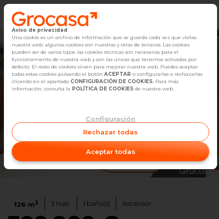
Aviso de privacidad
Vender
Una cookie es un archivo de información que se guarda cada vez que visitas
nuestra web: algunas cookies son nuestras y otras de terceros. Las cookies
pueden ser de varios tipos: las cookies técnicas son necesarias para el
Buscar Inmuebles
funcionamiento de nuestra web y son las únicas que tenemos activadas por
defecto. El resto de cookies sirven para mejorar nuestra web. Puedes aceptar
todas estas cookies pulsando el botón
ACEPTAR
o configurarlas o rechazarlas
Alquiler
clicando en el apartado
CONFIGURACIÓN DE COOKIES.
Para más
información, consulta la
POLÍTICA DE COOKIES
de nuestra web.
Blog
Configuración
Empleo
Rechazar todas
Oficinas
Aceptar todas
Ver video
1
/
20
Contacto
2
3
Hab.
1
baño(s)
Ascensor
126
m