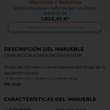
Hipoteca + Reforma
Solicita Hipoteca + Reforma por una cuota
mensual de
1.024,01 €*
Calcula tu Hipoteca + Reforma
DESCRIPCIÓN DEL INMUEBLE
EN MONTIGALA PARA ENTRAR A VIVIR.
El piso de 126 metros construidos se distribuye de la
siguiente manera:
-3 dormitorios, 1 doble y 2 individuales.
Ver
más
-Salón comedor exterior.
-Cocina tipo office y lineal, eléctrica, con galería.
-Baño de 5 piezas con plato de ducha.
CARACTERÍSTICAS DEL INMUEBLE
-Suelos de parquet.
-Carpintería exterior de aluminio de doble climalit.
Condición
:
Segunda mano