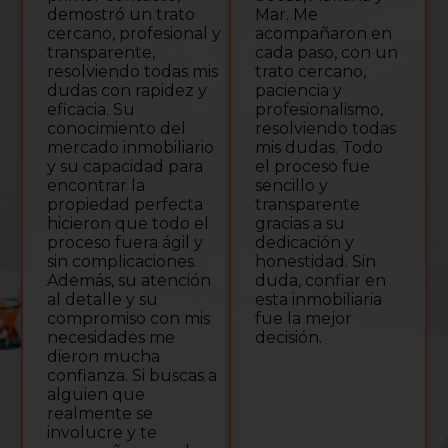
piso. 
emostró un trato
Mar. Me
minut
rcano, profesional y
acompañaron en
se vol
ransparente,
cada paso, con un
venta
solviendo todas mis
trato cercano,
algun
udas con rapidez y
paciencia y
confia
icacia. Su
profesionalismo,
onocimiento del
resolviendo todas
ercado inmobiliario
mis dudas. Todo
 su capacidad para
el proceso fue
contrar la
sencillo y
ropiedad perfecta
transparente
cieron que todo el
gracias a su
oceso fuera ágil y
dedicación y
n complicaciones.
honestidad. Sin
demás, su atención
duda, confiar en
 detalle y su
esta inmobiliaria
ompromiso con mis
fue la mejor
ecesidades me
decisión.
ieron mucha
nfianza. Si buscas a
lguien que
ealmente se
volucre y te