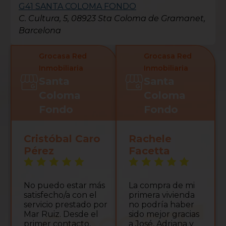
G41 SANTA COLOMA FONDO
C. Cultura, 5, 08923 Sta Coloma de Gramanet,
Barcelona
Grocasa Red
Grocasa Red
Gr
Inmobiliaria
Inmobiliaria
In
Santa
Santa
S
Coloma
Coloma
C
Fondo
Fondo
F
ristóbal Caro
Rachele
Noea
érez
Facetta
Gracia
y a to
o puedo estar más
La compra de mi
equip
tisfecho/a con el
primera vivienda
acom
rvicio prestado por
no podría haber
todo
ar Ruiz. Desde el
sido mejor gracias
en la 
rimer contacto,
a José, Adriana y