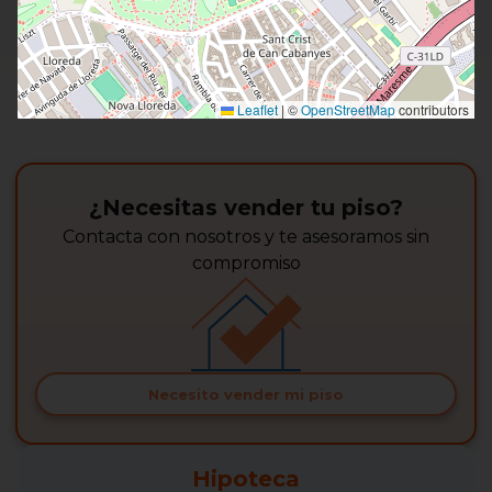
Leaflet
|
©
OpenStreetMap
contributors
¿Necesitas vender tu piso?
Contacta con nosotros y te asesoramos sin
compromiso
Necesito vender mi piso
Hipoteca