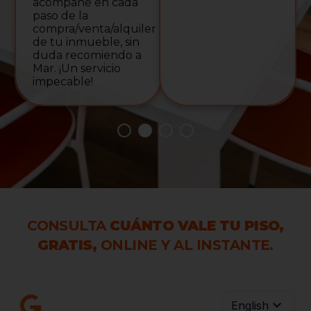
compañe en cada
so de la
ompra/venta/alquiler
 tu inmueble, sin
uda recomiendo a
r. ¡Un servicio
mpecable!
CONSULTA
CUÁNTO VALE TU PISO,
GRATIS,
ONLINE Y AL INSTANTE.