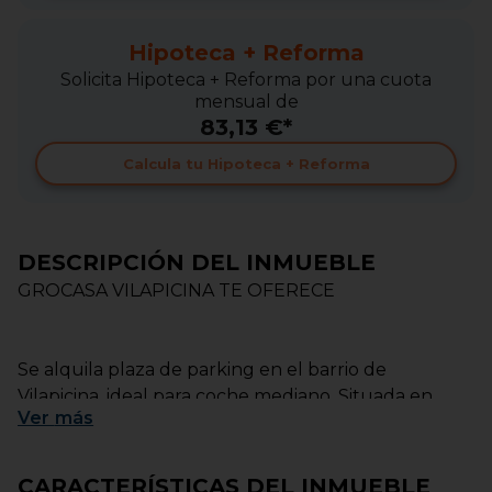
Hipoteca + Reforma
Solicita Hipoteca + Reforma por una cuota
mensual de
83,13 €*
Calcula tu Hipoteca + Reforma
DESCRIPCIÓN DEL INMUEBLE
GROCASA VILAPICINA TE OFERECE
Se alquila plaza de parking en el barrio de
Vilapicina, ideal para coche mediano. Situada en
Ver
más
finca de fácil acceso, con puerta automática y
cómodas maniobras de entrada y salida. Parking
seguro, bien iluminado y con acceso las 24 horas.
CARACTERÍSTICAS DEL INMUEBLE