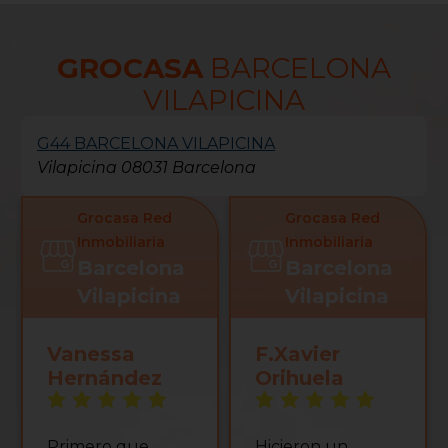
GROCASA
BARCELONA
VILAPICINA
G44 BARCELONA VILAPICINA
Vilapicina 08031 Barcelona
Grocasa Red
Grocasa Red
Inmobiliaria
Inmobiliaria
Barcelona
Barcelona
Vilapicina
Vilapicina
Vanessa
F.Xavier
Hernández
Orihuela
Primero que
Hicieron un