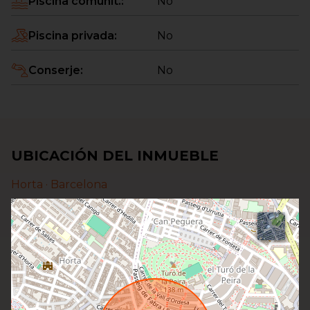
Piscina comunit.
:
No
Piscina privada
:
No
Conserje
:
No
UBICACIÓN DEL INMUEBLE
Horta ·
Barcelona