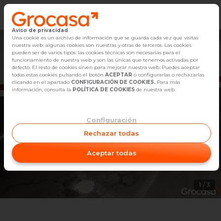
Aviso de privacidad
Vender
Una cookie es un archivo de información que se guarda cada vez que visitas
nuestra web: algunas cookies son nuestras y otras de terceros. Las cookies
pueden ser de varios tipos: las cookies técnicas son necesarias para el
Buscar Inmuebles
funcionamiento de nuestra web y son las únicas que tenemos activadas por
defecto. El resto de cookies sirven para mejorar nuestra web. Puedes aceptar
todas estas cookies pulsando el botón
ACEPTAR
o configurarlas o rechazarlas
Alquiler
clicando en el apartado
CONFIGURACIÓN DE COOKIES.
Para más
información, consulta la
POLÍTICA DE COOKIES
de nuestra web.
Blog
Configuración
Empleo
Rechazar todas
Oficinas
Aceptar todas
Contacto
1
/
3