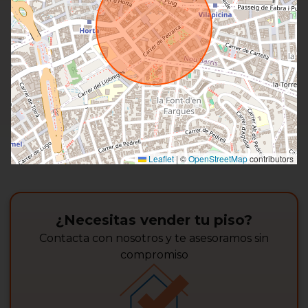
Leaflet
|
©
OpenStreetMap
contributors
¿Necesitas vender tu piso?
Contacta con nosotros y te asesoramos sin
compromiso