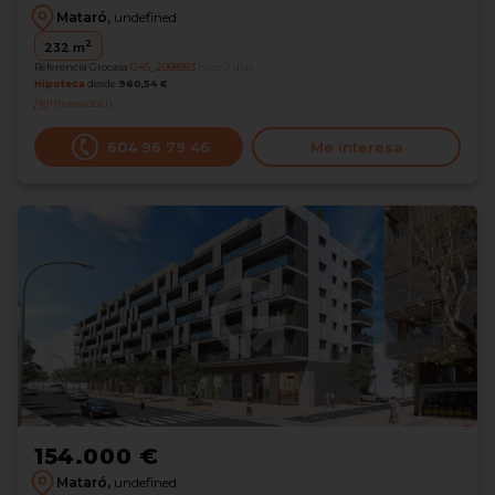
Mataró,
undefined
2
232
m
Referencia Grocasa
G45_2068983
hace 2 días
Hipoteca
desde
960,54 €
Interesados
0
604 96 79 46
Me interesa
154.000 €
Mataró,
undefined