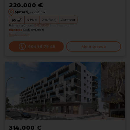
220.000 €
Mataró,
undefined
2
4
Hab.
2
baño(s)
Ascensor
95
m
Referencia Grocasa
G45_1510391
hace 1 semana
Hipoteca
desde
675,06 €
Interesados
0
604 96 79 46
Me interesa
314.000 €