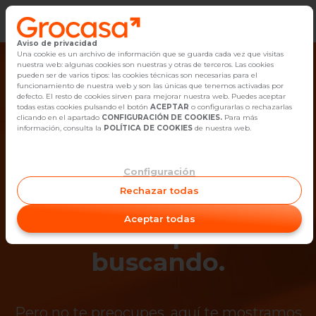
Aviso de privacidad
Vender
Una cookie es un archivo de información que se guarda cada vez que visitas
nuestra web: algunas cookies son nuestras y otras de terceros. Las cookies
pueden ser de varios tipos: las cookies técnicas son necesarias para el
Buscar Inmuebles
funcionamiento de nuestra web y son las únicas que tenemos activadas por
defecto. El resto de cookies sirven para mejorar nuestra web. Puedes aceptar
todas estas cookies pulsando el botón
ACEPTAR
o configurarlas o rechazarlas
Alquiler
clicando en el apartado
CONFIGURACIÓN DE COOKIES.
Para más
información, consulta la
POLÍTICA DE COOKIES
de nuestra web.
Blog
Configuración
¡Ups! Ya no está
Empleo
Rechazar todas
disponible el
Oficinas
Aceptar todas
inmueble que estás
Contacto
buscando.
Pero no te preocupes, aquí te mostramos