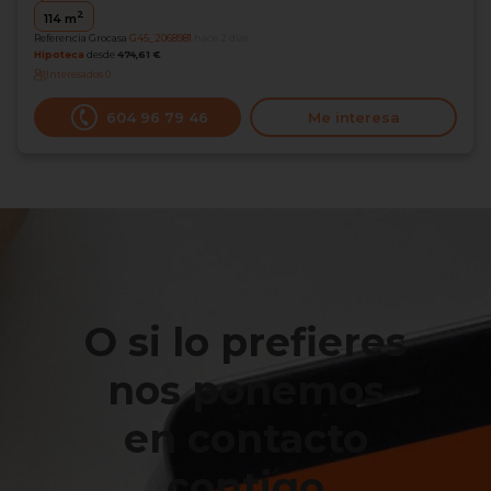
2
114
m
Referencia Grocasa
G45_2068981
hace 2 días
Hipoteca
desde
474,61 €
Interesados
0
604 96 79 46
Me interesa
O si lo prefieres
nos ponemos
en contacto
contigo