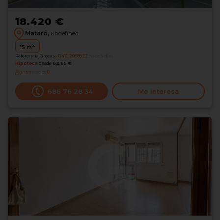
18.420 €
Mataró,
undefined
2
15
m
Referencia Grocasa
G47_2068922
hace 5 días
Hipoteca
desde
62,85 €
Interesados
0
686 76 28 34
Me interesa