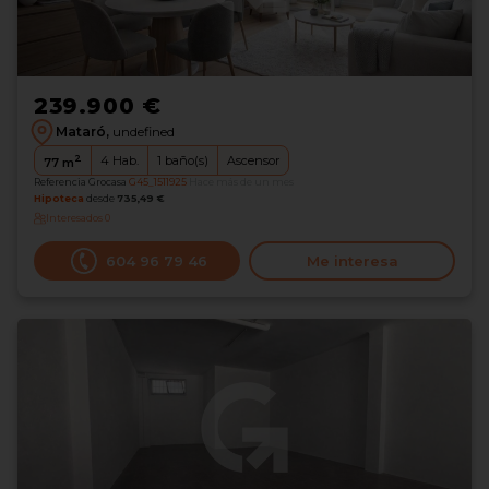
239.900 €
Mataró,
undefined
2
4
Hab.
1
baño(s)
Ascensor
77
m
Referencia Grocasa
G45_1511925
Hace más de un mes
Hipoteca
desde
735,49 €
Interesados
0
604 96 79 46
Me interesa