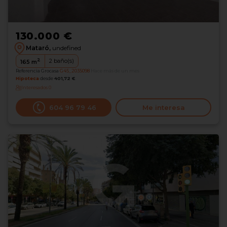
130.000 €
Mataró,
undefined
2
2
baño(s)
165
m
Referencia Grocasa
G45_2035098
Hace más de un mes
Hipoteca
desde
401,72 €
Interesados
0
604 96 79 46
Me interesa