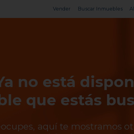
Vender
Buscar Inmuebles
A
Vender Piso
Comprar Piso
Valorar Inmueble
Alquilar Piso
MarketPlace
MarketPlace
Ya no está dispon
le que estás bu
eocupes, aquí te mostramos o