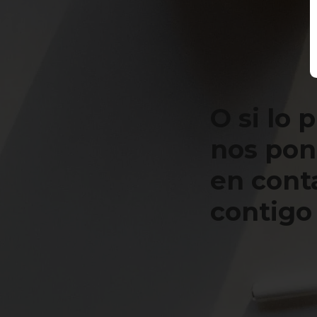
O si lo 
nos po
en cont
contigo