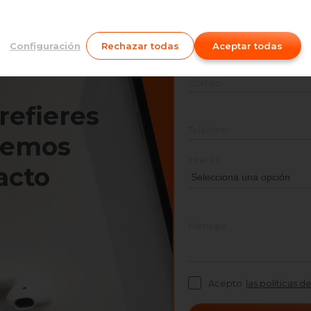
Nombre
Configuración
Rechazar todas
Aceptar todas
Correo
prefieres
Teléfono
nemos
Interés
acto
Mensaje
Acepto
las políticas d