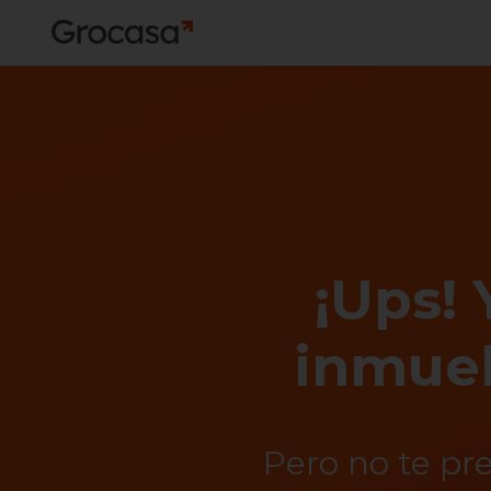
¡Ups! 
inmueb
Pero no te pr