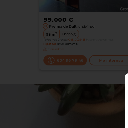
99.000 €
Premià de Dalt,
undefined
2
1
baño(s)
98
m
Referencia Grocasa
G45_2035455
Hace más de un mes
Hipoteca
desde
307,57 €
Interesados
0
604 96 79 46
Me interesa