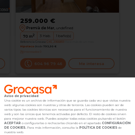
259.000 €
Premià de Mar,
undefined
2
3
Hab.
1
baño(s)
70
m
Referencia Grocasa
G45_2066859
Hace más de un mes
Hipoteca
desde
793,50 €
Interesados
0
604 96 79 46
Me interesa
Aviso de privacidad
Una cookie es un archivo de información que se guarda cada vez que visitas nuestra
web: algunas cookies son nuestras y otras de terceros. Las cookies pueden ser de
varios tipos: las cookies técnicas son necesarias para el funcionamiento de nuestra
web y son las únicas que tenemos activadas por defecto. El resto de cookies sirven
para mejorar nuestra web. Puedes aceptar todas estas cookies pulsando el botón
ACEPTAR
o configurarlas o rechazarlas clicando en el apartado
CONFIGURACIÓN
INFÓRMATE AQUÍ S
DE COOKIES.
Para más información, consulta la
POLÍTICA DE COOKIES
de
nuestra web.