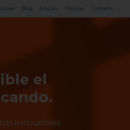
lquiler
Blog
Empleo
Oficinas
Contacto
Alquilar tu piso
Busco alquilar
ible el
scando.
tros Inmuebles