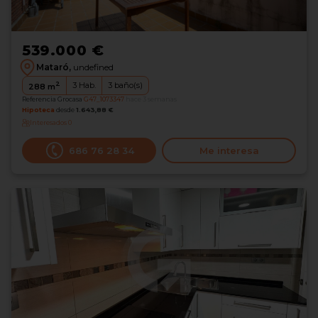
539.000 €
Mataró,
undefined
2
3
Hab.
3
baño(s)
288
m
Referencia Grocasa
G47_1073347
hace 3 semanas
Hipoteca
desde
1.643,88 €
Interesados
0
686 76 28 34
Me interesa