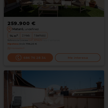
259.900 €
Mataró,
undefined
2
2
Hab.
1
baño(s)
74
m
Referencia Grocasa
G47_1074129
hace 2 semanas
Hipoteca
desde
796,23 €
Interesados
0
686 76 28 34
Me interesa