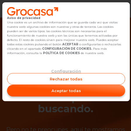
Aviso de privacidad
Vender
Una cookie es un archivo de información que se guarda cada vez que visitas
nuestra web: algunas cookies son nuestras y otras de terceros. Las cookies
pueden ser de varios tipos: las cookies técnicas son necesarias para el
Buscar Inmuebles
funcionamiento de nuestra web y son las únicas que tenemos activadas por
defecto. El resto de cookies sirven para mejorar nuestra web. Puedes aceptar
todas estas cookies pulsando el botón
ACEPTAR
o configurarlas o rechazarlas
Alquiler
clicando en el apartado
CONFIGURACIÓN DE COOKIES.
Para más
información, consulta la
POLÍTICA DE COOKIES
de nuestra web.
Blog
Configuración
¡Ups! Ya no está
Empleo
Rechazar todas
disponible el
Oficinas
Aceptar todas
inmueble que estás
Contacto
buscando.
Pero no te preocupes, aquí te mostramos