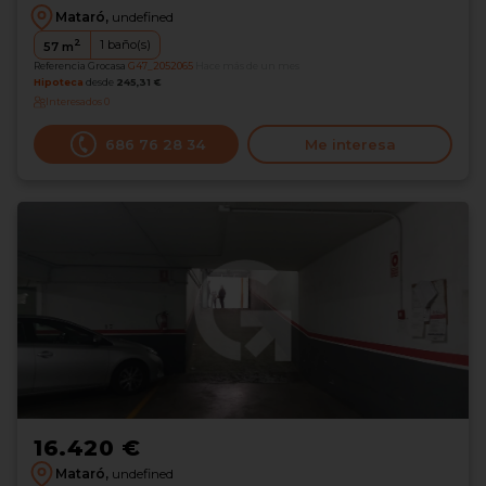
Mataró,
undefined
2
1
baño(s)
57
m
Referencia Grocasa
G47_2052065
Hace más de un mes
Hipoteca
desde
245,31 €
Interesados
0
686 76 28 34
Me interesa
16.420 €
Mataró,
undefined