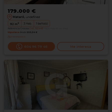
179.000 €
Mataró,
undefined
2
3
Hab.
1
baño(s)
92
m
Referencia Grocasa
G45_1624411
Hace más de un mes
Hipoteca
desde
550,54 €
Interesados
0
604 96 79 46
Me interesa