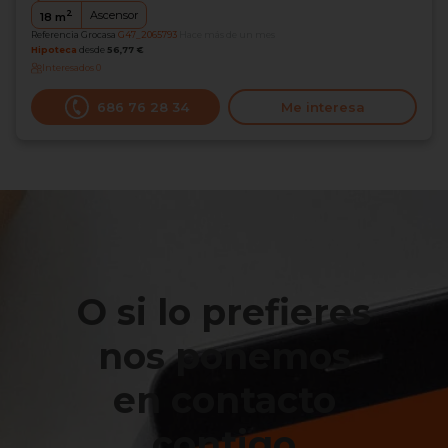
2
Ascensor
18
m
Referencia Grocasa
G47_2065793
Hace más de un mes
Hipoteca
desde
56,77 €
Interesados
0
686 76 28 34
Me interesa
O si lo prefieres
nos ponemos
en contacto
contigo