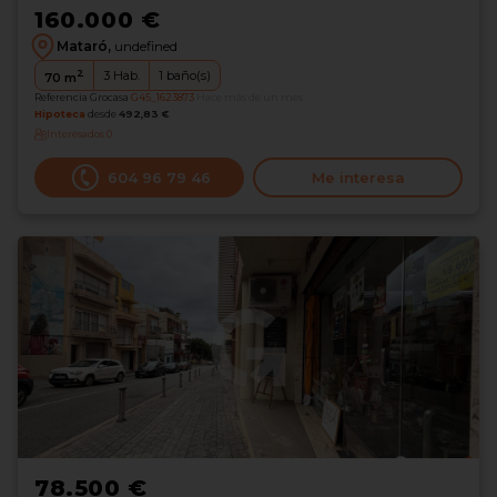
160.000 €
Mataró,
undefined
2
3
Hab.
1
baño(s)
70
m
Referencia Grocasa
G45_1623873
Hace más de un mes
Hipoteca
desde
492,83 €
Interesados
0
604 96 79 46
Me interesa
78.500 €