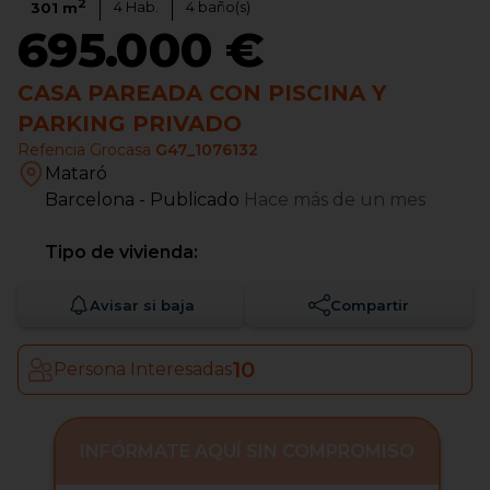
2
4
Hab.
4
baño(s)
301
m
695.000 €
CASA PAREADA CON PISCINA Y
PARKING PRIVADO
Refencia Grocasa
G47_1076132
Mataró
Barcelona
- Publicado
Hace más de un mes
Tipo de vivienda:
Avisar si baja
Compartir
10
Persona Interesadas
INFÓRMATE AQUÍ SIN COMPROMISO