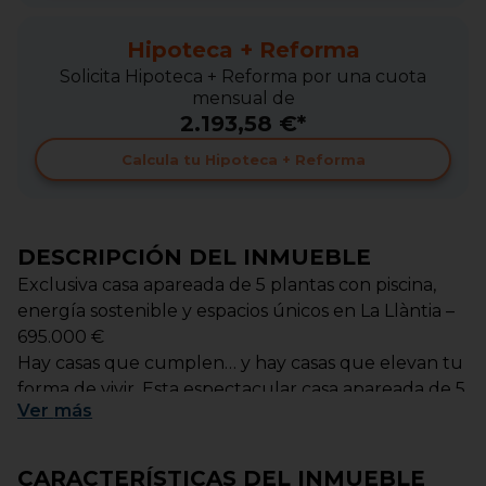
Hipoteca + Reforma
Solicita Hipoteca + Reforma por una cuota
mensual de
2.193,58 €*
Calcula tu Hipoteca + Reforma
DESCRIPCIÓN DEL INMUEBLE
Exclusiva casa apareada de 5 plantas con piscina,
energía sostenible y espacios únicos en La Llàntia –
695.000 €
Hay casas que cumplen… y hay casas que elevan tu
forma de vivir. Esta espectacular casa apareada de 5
Ver
más
plantas en La Llàntia, Mataró, es una de esas
propiedades que no solo ofrecen espacio, sino
también estilo de vida. Diseñada para quienes
CARACTERÍSTICAS DEL INMUEBLE