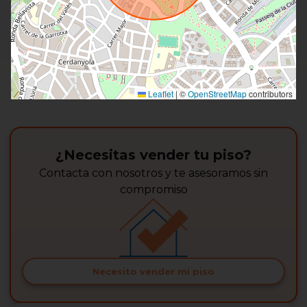
Leaflet
|
©
OpenStreetMap
contributors
¿Necesitas vender tu piso?
Contacta con nosotros y te asesoramos sin
compromiso
Necesito vender mi piso