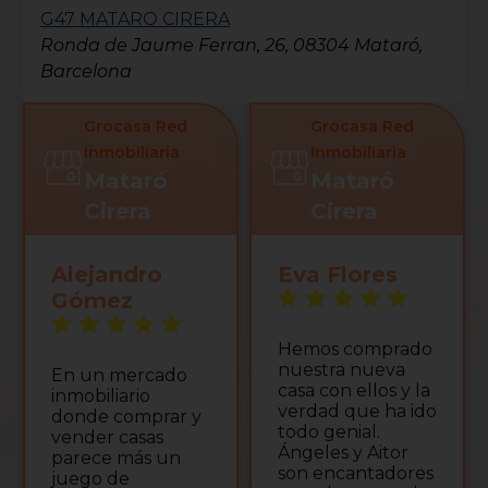
G47 MATARO CIRERA
Ronda de Jaume Ferran, 26, 08304 Mataró,
Barcelona
Grocasa Red
Grocasa Red
Inmobiliaria
Inmobiliaria
Mataró
Mataró
Cirera
Cirera
Alejandro
Eva Flores
Gómez
Hemos comprado
nuestra nueva
En un mercado
casa con ellos y la
inmobiliario
verdad que ha ido
donde comprar y
todo genial.
vender casas
Ángeles y Aitor
parece más un
son encantadores
juego de