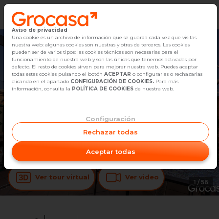
Aviso de privacidad
Vender
Una cookie es un archivo de información que se guarda cada vez que visitas
nuestra web: algunas cookies son nuestras y otras de terceros. Las cookies
pueden ser de varios tipos: las cookies técnicas son necesarias para el
Buscar Inmuebles
funcionamiento de nuestra web y son las únicas que tenemos activadas por
defecto. El resto de cookies sirven para mejorar nuestra web. Puedes aceptar
todas estas cookies pulsando el botón
ACEPTAR
o configurarlas o rechazarlas
Alquiler
clicando en el apartado
CONFIGURACIÓN DE COOKIES.
Para más
información, consulta la
POLÍTICA DE COOKIES
de nuestra web.
Blog
Configuración
Empleo
Rechazar todas
Oficinas
Aceptar todas
Contacto
Ver tour virtual
Ver video
1
/
56