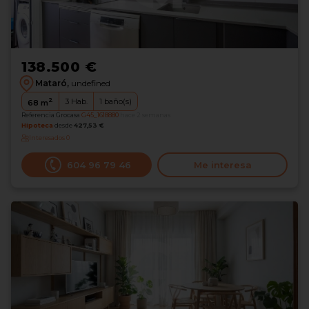
138.500 €
Mataró,
undefined
2
3
Hab.
1
baño(s)
68
m
Referencia Grocasa
G45_1618880
hace 2 semanas
Hipoteca
desde
427,53 €
Interesados
0
604 96 79 46
Me interesa