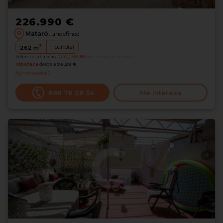
226.990 €
Mataró,
undefined
2
1
baño(s)
262
m
Referencia Grocasa
G47_1682186
Hace más de un mes
Hipoteca
desde
696,28 €
Interesados
0
686 76 28 34
Me interesa