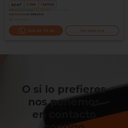
2
2
Hab.
1
baño(s)
63
m
Referencia Grocasa
G45_1616402
hace 1 semana
Hipoteca
desde
386,53 €
Interesados
0
604 96 79 46
Me interesa
O si lo prefieres
nos ponemos
en contacto
contigo