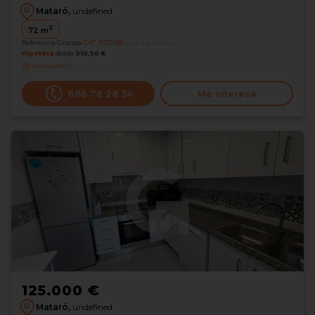
Mataró,
undefined
2
72
m
Referencia Grocasa
G47_1672188
hace 4 semanas
Hipoteca
desde
310,30 €
Interesados
0
686 76 28 34
Me interesa
125.000 €
Mataró,
undefined