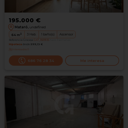
195.000 €
Mataró,
undefined
2
3
Hab.
1
baño(s)
Ascensor
64
m
Referencia Grocasa
G47_1609135
hace 3 semanas
Hipoteca
desde
599,13 €
Interesados
0
686 76 28 34
Me interesa