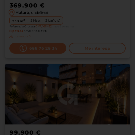
369.900 €
Mataró,
undefined
2
5
Hab.
2
baño(s)
230
m
Referencia Grocasa
G47_1611432
hace 2 semanas
Hipoteca
desde
1.130,31 €
Interesados
0
686 76 28 34
Me interesa
99.900 €