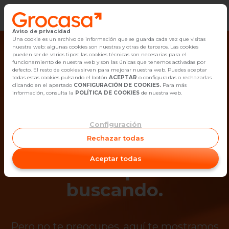
Aviso de privacidad
Vender
Una cookie es un archivo de información que se guarda cada vez que visitas
nuestra web: algunas cookies son nuestras y otras de terceros. Las cookies
pueden ser de varios tipos: las cookies técnicas son necesarias para el
Buscar Inmuebles
funcionamiento de nuestra web y son las únicas que tenemos activadas por
defecto. El resto de cookies sirven para mejorar nuestra web. Puedes aceptar
todas estas cookies pulsando el botón
ACEPTAR
o configurarlas o rechazarlas
Alquiler
clicando en el apartado
CONFIGURACIÓN DE COOKIES.
Para más
información, consulta la
POLÍTICA DE COOKIES
de nuestra web.
Blog
Configuración
¡Ups! Ya no está
Empleo
Rechazar todas
disponible el
Oficinas
Aceptar todas
inmueble que estás
Contacto
buscando.
Pero no te preocupes, aquí te mostramos