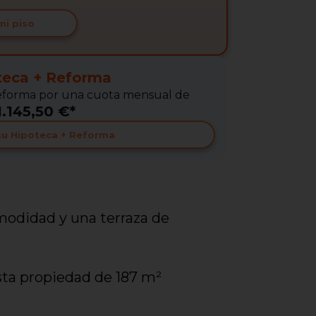
mi piso
teca + Reforma
 Reforma por una cuota mensual de
1.145,50 €*
 tu Hipoteca + Reforma
modidad y una terraza de
sta propiedad de 187 m²
uienes sueñan con una vida