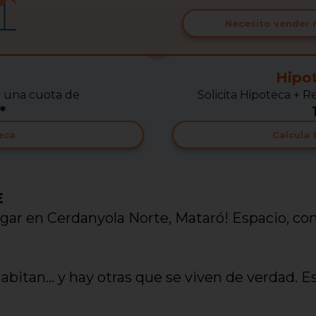
Necesito vender 
Hipo
r una cuota de
Solicita Hipoteca +
*
eca
Calcula
E
gar en Cerdanyola Norte, Mataró! Espacio, co
bitan… y hay otras que se viven de verdad. E
oran desde la primera visita, pensada para q