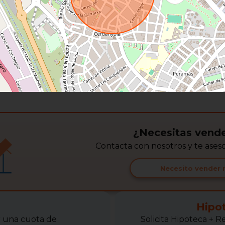
¿Necesitas vende
Contacta con nosotros y te ase
Necesito vender 
Hipo
r una cuota de
Solicita Hipoteca +