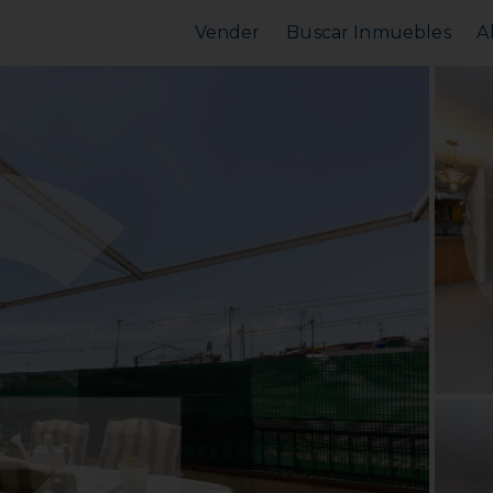
Vender
Buscar Inmuebles
A
Vender Piso
Comprar Piso
Valorar Inmueble
Alquilar Piso
MarketPlace
MarketPlace