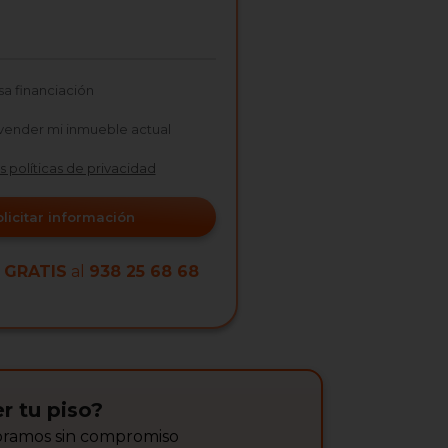
sa financiación
vender mi inmueble actual
as políticas de privacidad
olicitar información
a
GRATIS
al
938 25 68 68
r tu piso?
soramos sin compromiso