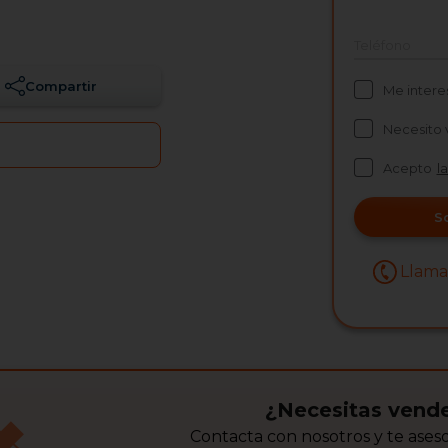
Teléfono
Compartir
Me intere
Necesito 
Acepto
l
S
Llam
¿Necesitas vende
Contacta con nosotros y te ase