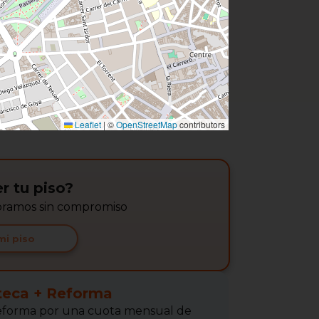
Leaflet
|
©
OpenStreetMap
contributors
r tu piso?
soramos sin compromiso
mi piso
teca + Reforma
 Reforma por una cuota mensual de