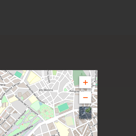
eado de colegios, zonas verdes,
taró, este barrio es ideal para
urbanas.
n el espacio, el confort y el
de tu familia pueda crecer,