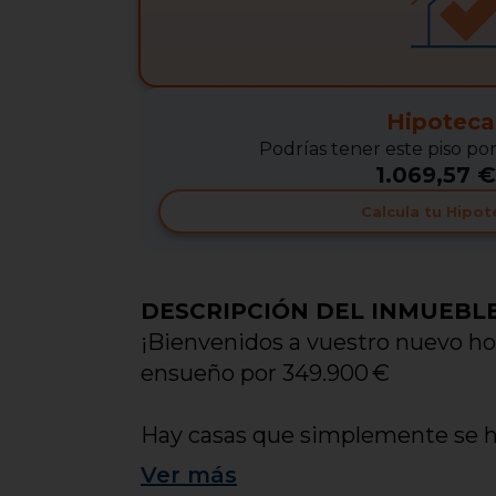
Hipoteca
Podrías tener este piso po
1.069,57 €
Calcula tu Hipot
DESCRIPCIÓN DEL INMUEBL
¡Bienvenidos a vuestro nuevo ho
ensueño por 349.900 €
Hay casas que simplemente se ha
construidos es de esas que enam
Ver
más