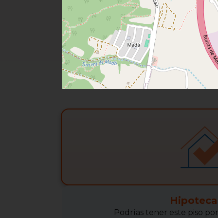
Hipoteca
Podrías tener este piso po