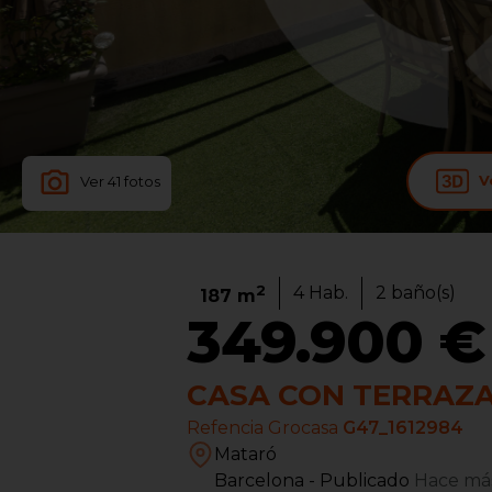
Ve
Ver
41
fotos
2
4
Hab.
2
baño(s)
187
m
349.900 €
CASA CON TERRAZA
Refencia Grocasa
G47_1612984
Mataró
Barcelona
- Publicado
Hace má