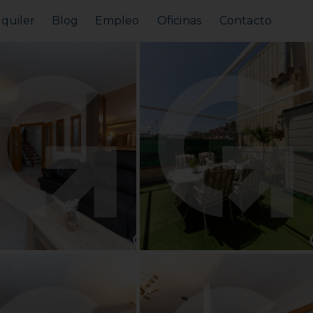
lquiler
Blog
Empleo
Oficinas
Contacto
Alquilar tu piso
Busco alquilar