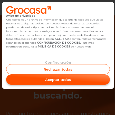
Aviso de privacidad
Vender
Una cookie es un archivo de información que se guarda cada vez que visitas
nuestra web: algunas cookies son nuestras y otras de terceros. Las cookies
pueden ser de varios tipos: las cookies técnicas son necesarias para el
Buscar Inmuebles
funcionamiento de nuestra web y son las únicas que tenemos activadas por
defecto. El resto de cookies sirven para mejorar nuestra web. Puedes aceptar
todas estas cookies pulsando el botón
ACEPTAR
o configurarlas o rechazarlas
Alquiler
clicando en el apartado
CONFIGURACIÓN DE COOKIES.
Para más
información, consulta la
POLÍTICA DE COOKIES
de nuestra web.
Blog
Configuración
¡Ups! Ya no está
Empleo
Rechazar todas
disponible el
Oficinas
Aceptar todas
inmueble que estás
Contacto
buscando.
Pero no te preocupes, aquí te mostramos