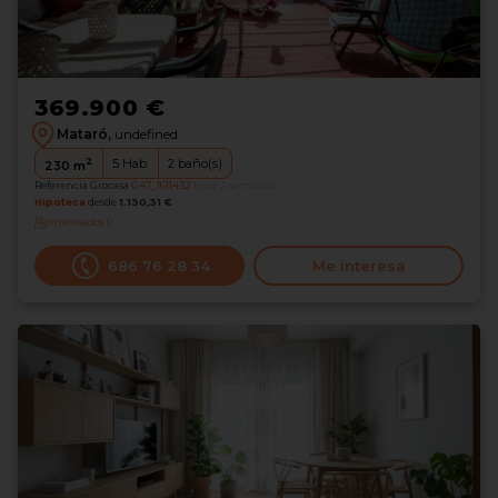
369.900 €
Mataró,
undefined
2
5
Hab.
2
baño(s)
230
m
Referencia Grocasa
G47_1611432
hace 2 semanas
Hipoteca
desde
1.130,31 €
Interesados
0
686 76 28 34
Me interesa