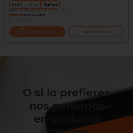
2
4
Hab.
1
baño(s)
83
m
Referencia Grocasa
G47_1609311
Hace más de un mes
Hipoteca
desde
720,58 €
Interesados
0
686 76 28 34
Me interesa
O si lo prefieres
nos ponemos
en contacto
contigo