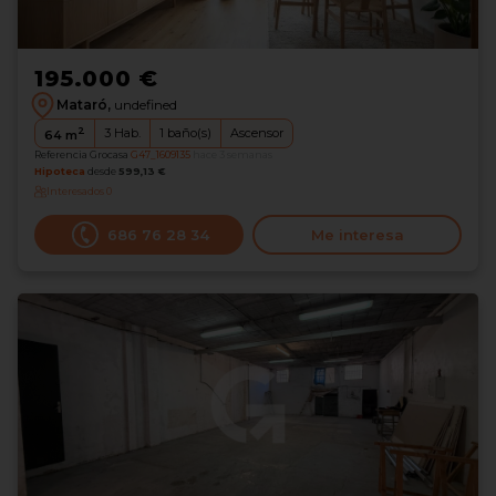
195.000 €
Mataró,
undefined
2
3
Hab.
1
baño(s)
Ascensor
64
m
Referencia Grocasa
G47_1609135
hace 3 semanas
Hipoteca
desde
599,13 €
Interesados
0
686 76 28 34
Me interesa