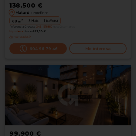
138.500 €
Mataró,
undefined
2
3
Hab.
1
baño(s)
68
m
Referencia Grocasa
G45_1618880
hace 2 semanas
Hipoteca
desde
427,53 €
Interesados
0
604 96 79 46
Me interesa
99.900 €