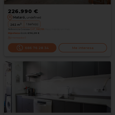
226.990 €
Mataró,
undefined
2
1
baño(s)
262
m
Referencia Grocasa
G47_1682186
Hace más de un mes
Hipoteca
desde
696,28 €
Interesados
0
686 76 28 34
Me interesa