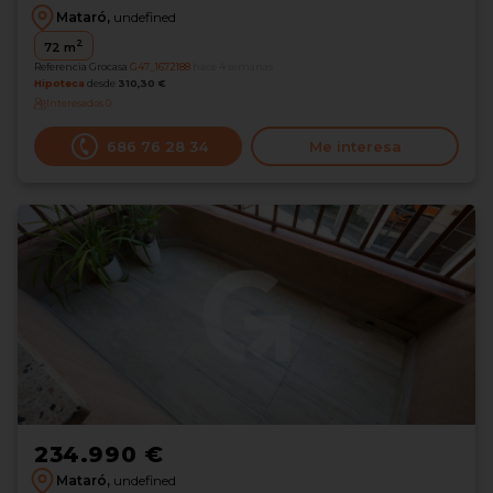
Mataró,
undefined
2
72
m
Referencia Grocasa
G47_1672188
hace 4 semanas
Hipoteca
desde
310,30 €
Interesados
0
686 76 28 34
Me interesa
234.990 €
Mataró,
undefined