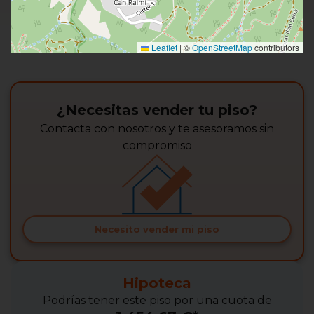
Leaflet
|
©
OpenStreetMap
contributors
¿Necesitas vender tu piso?
Contacta con nosotros y te asesoramos sin
compromiso
Necesito vender mi piso
Hipoteca
Podrías tener este piso por una cuota de