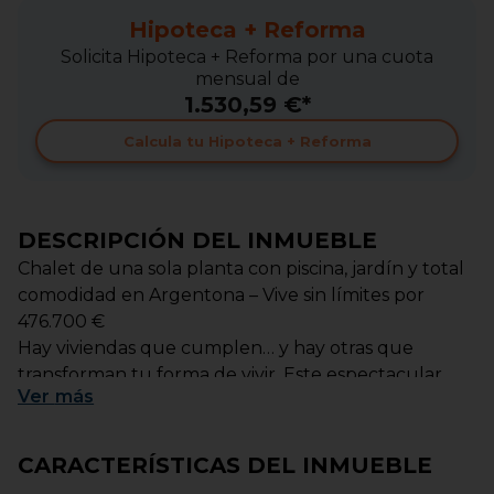
Hipoteca + Reforma
Solicita Hipoteca + Reforma por una cuota
mensual de
1.530,59 €*
Calcula tu Hipoteca + Reforma
DESCRIPCIÓN DEL INMUEBLE
Chalet de una sola planta con piscina, jardín y total
comodidad en Argentona – Vive sin límites por
476.700 €
Hay viviendas que cumplen… y hay otras que
transforman tu forma de vivir. Este espectacular
Ver
más
chalet en una tranquila urbanización de Argentona
es el ejemplo perfecto de comodidad, privacidad y
calidad de vida, diseñado para quienes buscan algo
CARACTERÍSTICAS DEL INMUEBLE
más que una casa: un hogar donde disfrutar cada