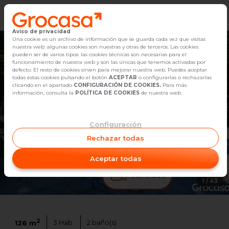
Aviso de privacidad
Vender
Una cookie es un archivo de información que se guarda cada vez que visitas
nuestra web: algunas cookies son nuestras y otras de terceros. Las cookies
pueden ser de varios tipos: las cookies técnicas son necesarias para el
Buscar Inmuebles
funcionamiento de nuestra web y son las únicas que tenemos activadas por
defecto. El resto de cookies sirven para mejorar nuestra web. Puedes aceptar
todas estas cookies pulsando el botón
ACEPTAR
o configurarlas o rechazarlas
Alquiler
clicando en el apartado
CONFIGURACIÓN DE COOKIES.
Para más
información, consulta la
POLÍTICA DE COOKIES
de nuestra web.
Blog
Configuración
Empleo
Rechazar todas
Oficinas
Aceptar todas
Contacto
Ver video
1
/
43
2
3
Hab.
2
baño(s)
126
m