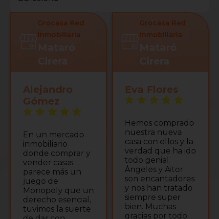
Grocasa Red
Grocasa Red
Inmobiliaria
Inmobiliaria
Mataró
Mataró
Cirera
Cirera
Alejandro
Eva Flores
Gómez
Hemos comprado
nuestra nueva
En un mercado
casa con ellos y la
inmobiliario
verdad que ha ido
donde comprar y
todo genial.
vender casas
Ángeles y Aitor
parece más un
son encantadores
juego de
y nos han tratado
Monopoly que un
siempre super
derecho esencial,
bien. Muchas
tuvimos la suerte
gracias por todo
de dar con