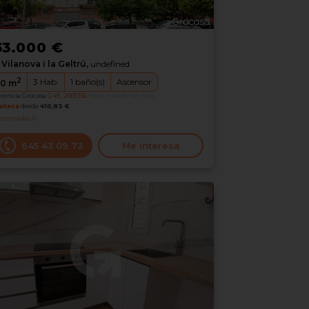
33.000 €
Vilanova i la Geltrú,
undefined
2
3
Hab.
1
baño(s)
Ascensor
0
m
erencia Grocasa
G49_2001356
Hace más de un mes
oteca
desde
410,83 €
nteresados
0
645 43 09 73
Me interesa