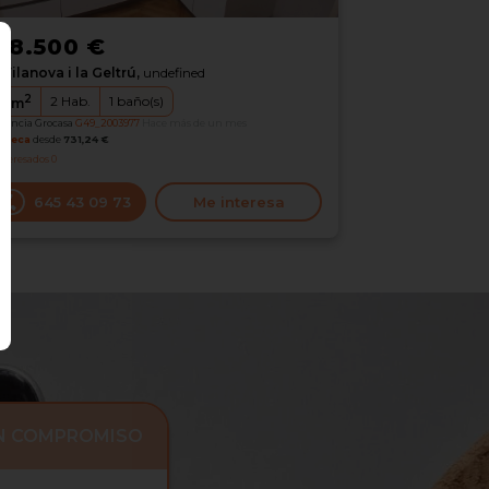
38.500 €
Vilanova i la Geltrú,
undefined
2
2
Hab.
1
baño(s)
4
m
erencia Grocasa
G49_2003977
Hace más de un mes
oteca
desde
731,24 €
nteresados
0
645 43 09 73
Me interesa
IN COMPROMISO