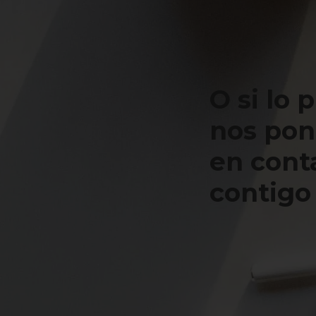
O si lo 
nos po
en cont
contigo