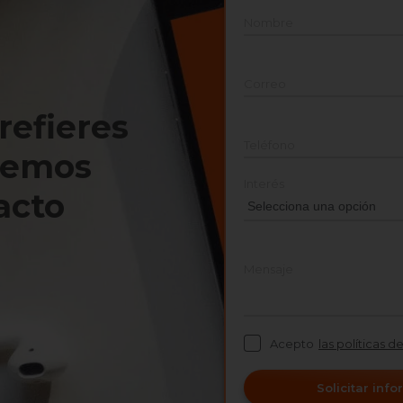
Nombre
Correo
prefieres
Teléfono
nemos
Interés
acto
Mensaje
Acepto
las políticas d
Solicitar inf