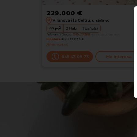
229.000 €
Vilanova i la Geltrú,
undefined
2
3
Hab.
1
baño(s)
97
m
Referencia Grocasa
G49_2013851
Hace más de un mes
Hipoteca
desde
702,39 €
Interesados
0
645 43 09 73
Me interesa