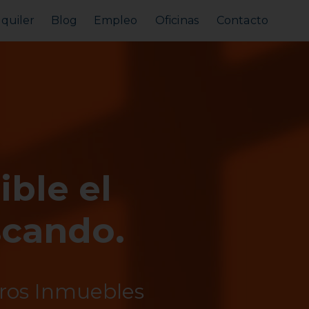
lquiler
Blog
Empleo
Oficinas
Contacto
Alquilar tu piso
Busco alquilar
ible el
scando.
tros Inmuebles