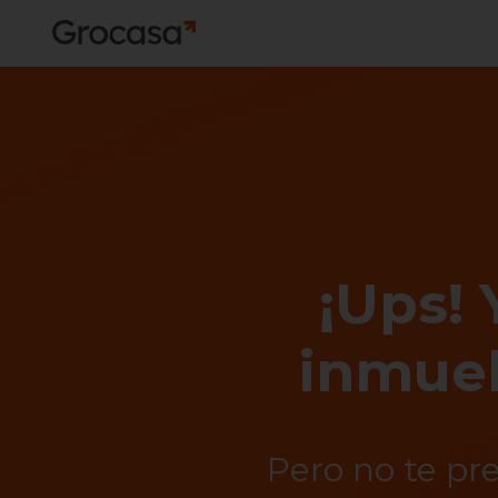
¡Ups! 
inmueb
Pero no te pr