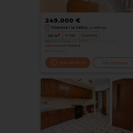
249.000 €
Vilanova i la Geltrú,
undefined
2
4
Hab.
2
baño(s)
101
m
Referencia Grocasa
G49_2001976
Hace más de un mes
Hipoteca
desde
763,13 €
Interesados
0
645 43 09 73
Me interesa