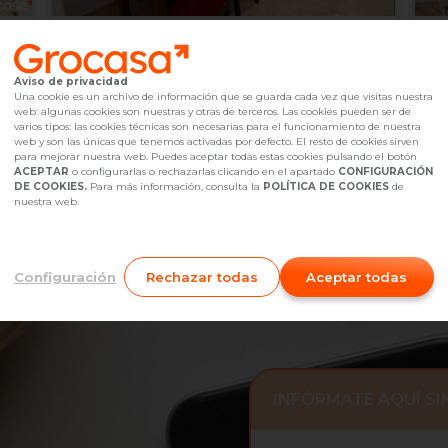
220.000 €
2
Vilanova i la Geltrú,
undefined
Aviso de privacidad
2
3
Hab.
1
baño(s)
70
m
6
Una cookie es un archivo de información que se guarda cada vez que visitas nuestra
web: algunas cookies son nuestras y otras de terceros. Las cookies pueden ser de
Referencia Grocasa
G49_2003972
Hace más de un mes
Ref
varios tipos: las cookies técnicas son necesarias para el funcionamiento de nuestra
Hipoteca
desde
675,06 €
Hip
web y son las únicas que tenemos activadas por defecto. El resto de cookies sirven
Interesados
0
I
para mejorar nuestra web. Puedes aceptar todas estas cookies pulsando el botón
ACEPTAR
o configurarlas o rechazarlas clicando en el apartado
CONFIGURACIÓN
645 43 09 73
Me interesa
DE COOKIES.
Para más información, consulta la
POLÍTICA DE COOKIES
de
nuestra web.
Configuración
Rechazar todas
Aceptar todas
INFÓRMATE AQUÍ S