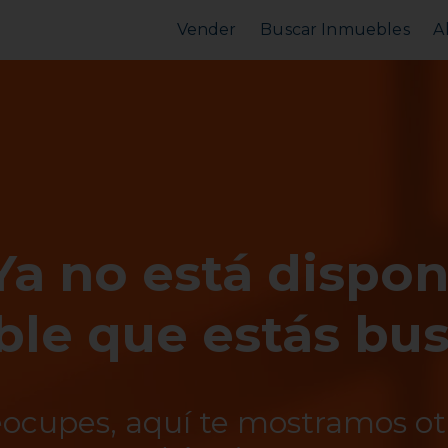
Vender
Buscar Inmuebles
A
Vender Piso
Comprar Piso
Valorar Inmueble
Alquilar Piso
MarketPlace
MarketPlace
Ya no está dispon
le que estás bu
eocupes, aquí te mostramos o