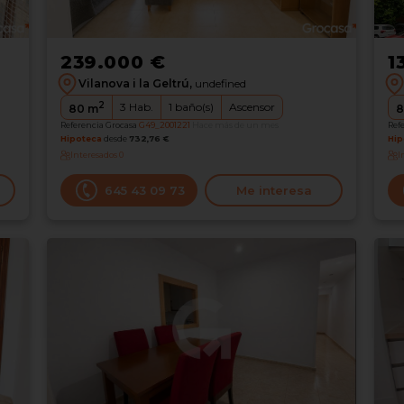
239.000 €
1
Vilanova i la Geltrú,
undefined
2
3
Hab.
1
baño(s)
Ascensor
80
m
8
Referencia Grocasa
G49_2001221
Hace más de un mes
Ref
Hipoteca
desde
732,76 €
Hip
Interesados
0
I
645 43 09 73
Me interesa