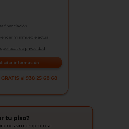
sa financiación
vender mi inmueble actual
as políticas de privacidad
olicitar información
a
GRATIS
al
938 25 68 68
r tu piso?
soramos sin compromiso