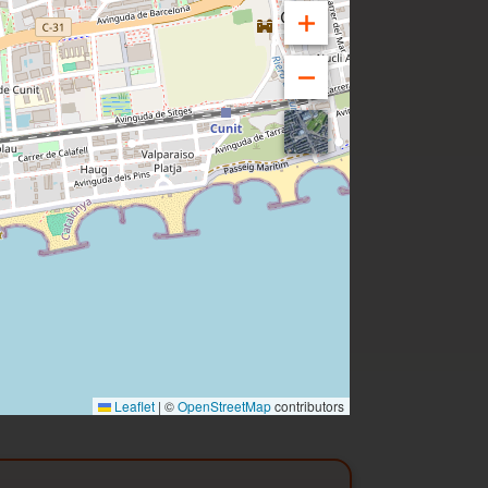
Leaflet
|
©
OpenStreetMap
contributors