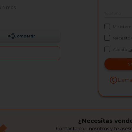
un mes
Teléfono
Me intere
Compartir
Necesito 
Acepto
l
S
Llam
¿Necesitas vende
Contacta con nosotros y te ase