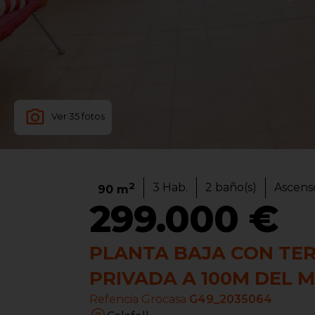
Ver
35
fotos
2
3
Hab.
2
baño(s)
Ascens
90
m
299.000 €
PLANTA BAJA CON TE
PRIVADA A 100M DEL 
Refencia Grocasa
G49_2035064