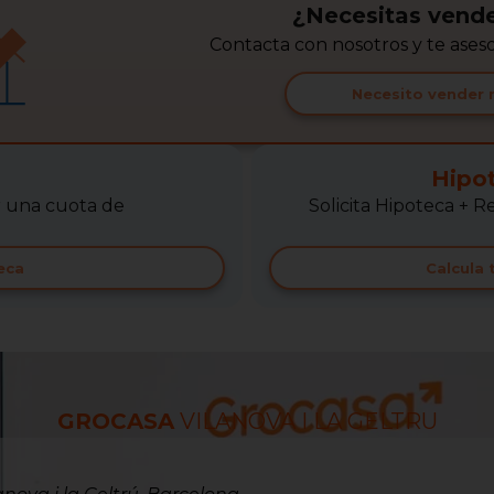
¿Necesitas vende
Contacta con nosotros y te ase
Necesito vender 
Hipo
r una cuota de
Solicita Hipoteca +
eca
Calcula
GROCASA
VILANOVA I LA GELTRU