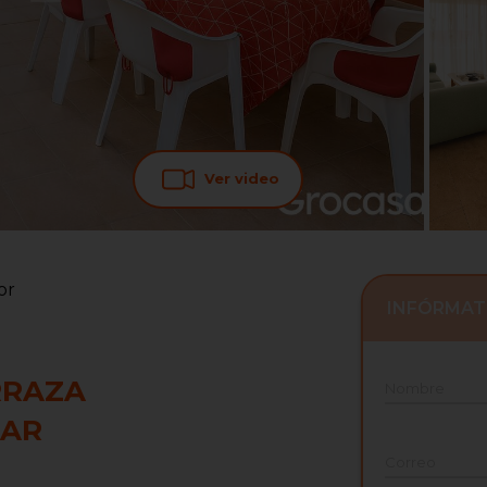
Ver video
or
INFÓRMAT
RRAZA
Nombre
MAR
Correo