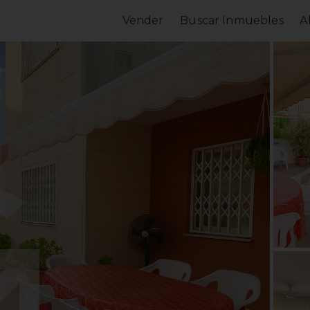
Vender
Buscar Inmuebles
A
Vender Piso
Comprar Piso
Valorar Inmueble
Alquilar Piso
MarketPlace
MarketPlace