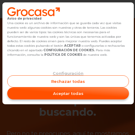
Aviso de privacidad
Vender
Una cookie es un archivo de información que se guarda cada vez que visitas
nuestra web: algunas cookies son nuestras y otras de terceros. Las cookies
pueden ser de varios tipos: las cookies técnicas son necesarias para el
Buscar Inmuebles
funcionamiento de nuestra web y son las únicas que tenemos activadas por
defecto. El resto de cookies sirven para mejorar nuestra web. Puedes aceptar
todas estas cookies pulsando el botón
ACEPTAR
o configurarlas o rechazarlas
Alquiler
clicando en el apartado
CONFIGURACIÓN DE COOKIES.
Para más
información, consulta la
POLÍTICA DE COOKIES
de nuestra web.
Blog
Configuración
¡Ups! Ya no está
Empleo
Rechazar todas
disponible el
Oficinas
Aceptar todas
inmueble que estás
Contacto
buscando.
Pero no te preocupes, aquí te mostramos