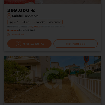
299.000 €
Calafell,
undefined
2
3
Hab.
2
baño(s)
Ascensor
90
m
Referencia Grocasa
G49_2035064
Hace más de un mes
Hipoteca
desde
914,98 €
Interesados
0
645 43 09 73
Me interesa