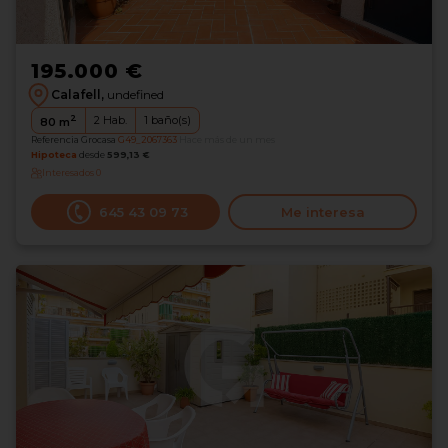
195.000 €
Calafell,
undefined
2
2
Hab.
1
baño(s)
80
m
Referencia Grocasa
G49_2067363
Hace más de un mes
Hipoteca
desde
599,13 €
Interesados
0
645 43 09 73
Me interesa