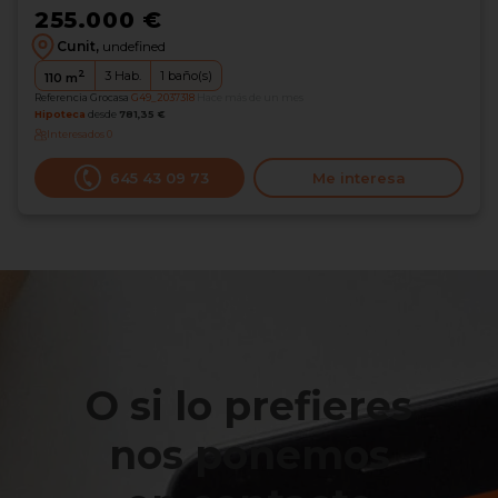
255.000 €
Cunit,
undefined
2
3
Hab.
1
baño(s)
110
m
Referencia Grocasa
G49_2037318
Hace más de un mes
Hipoteca
desde
781,35 €
Interesados
0
645 43 09 73
Me interesa
O si lo prefieres
nos ponemos