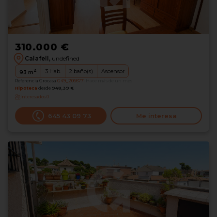
310.000 €
Calafell,
undefined
2
3
Hab.
2
baño(s)
Ascensor
93
m
Referencia Grocasa
G49_2066771
Hace más de un mes
Hipoteca
desde
948,39 €
Interesados
0
645 43 09 73
Me interesa