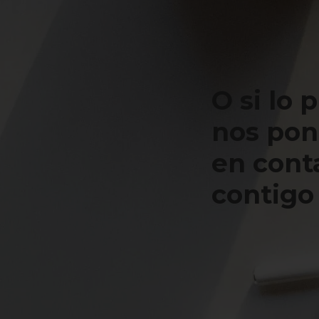
O si lo 
nos po
en cont
contigo