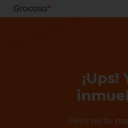
¡Ups! 
inmueb
Pero no te pr