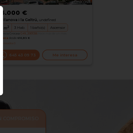
33.000 €
Vilanova i la Geltrú,
undefined
2
3
Hab.
1
baño(s)
Ascensor
0
m
erencia Grocasa
G49_2001356
Hace más de un mes
oteca
desde
410,83 €
nteresados
0
645 43 09 73
Me interesa
IN COMPROMISO