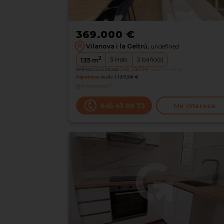
369.000 €
Vilanova i la Geltrú,
undefined
2
3
Hab.
2
baño(s)
135
m
Referencia Grocasa
G49_2067341
hace 1 semana
Hipoteca
desde
1.127,58 €
Interesados
0
645 43 09 73
Me interesa