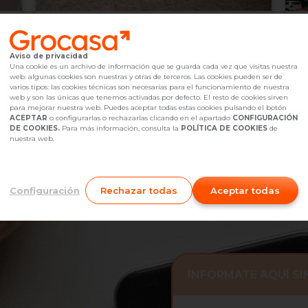
147.000 €
1
Vilanova i la Geltrú,
undefined
Aviso de privacidad
2
1
baño(s)
88
m
8
Una cookie es un archivo de información que se guarda cada vez que visitas nuestra
web: algunas cookies son nuestras y otras de terceros. Las cookies pueden ser de
Referencia Grocasa
G49_2008180
Hace más de un mes
Ref
varios tipos: las cookies técnicas son necesarias para el funcionamiento de nuestra
Hipoteca
desde
453,35 €
Hip
web y son las únicas que tenemos activadas por defecto. El resto de cookies sirven
Interesados
0
I
para mejorar nuestra web. Puedes aceptar todas estas cookies pulsando el botón
ACEPTAR
o configurarlas o rechazarlas clicando en el apartado
CONFIGURACIÓN
645 43 09 73
Me interesa
DE COOKIES.
Para más información, consulta la
POLÍTICA DE COOKIES
de
nuestra web.
Configuración
Rechazar todas
Aceptar todas
INFÓRMATE AQUÍ S