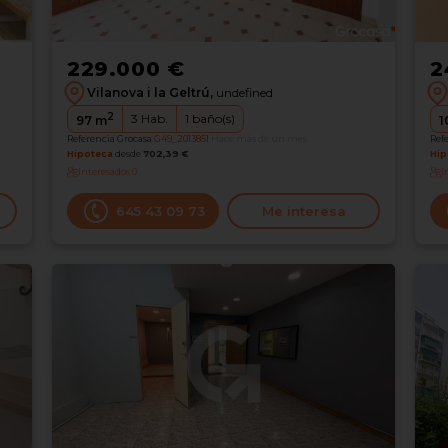
229.000 €
2
Vilanova i la Geltrú,
undefined
2
3
Hab.
1
baño(s)
97
m
1
Referencia Grocasa
G49_2013851
Hace más de un mes
Ref
Hipoteca
desde
702,39 €
Hip
Interesados
0
I
645 43 09 73
Me interesa