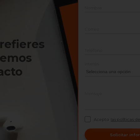
Nombre
Correo
prefieres
Teléfono
nemos
Interés
acto
Mensaje
Acepto
las políticas d
Solicitar inf