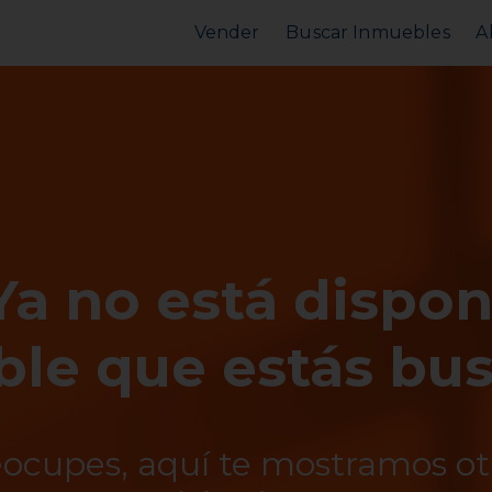
Vender
Buscar Inmuebles
A
Vender Piso
Comprar Piso
Valorar Inmueble
Alquilar Piso
MarketPlace
MarketPlace
Ya no está dispon
le que estás bu
eocupes, aquí te mostramos o