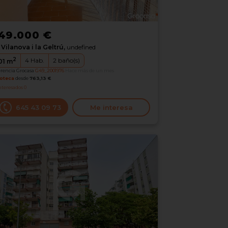
49.000 €
Vilanova i la Geltrú,
undefined
2
4
Hab.
2
baño(s)
01
m
erencia Grocasa
G49_2001976
Hace más de un mes
oteca
desde
763,13 €
nteresados
0
645 43 09 73
Me interesa