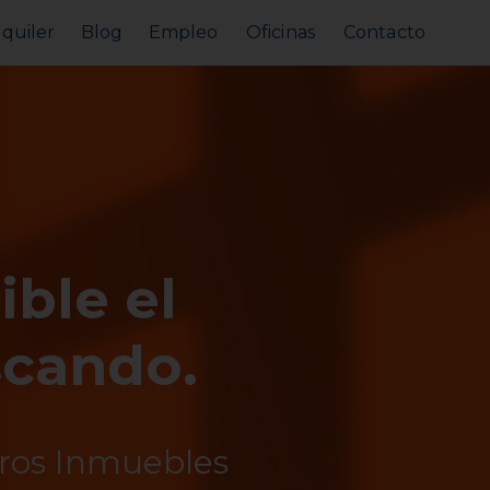
lquiler
Blog
Empleo
Oficinas
Contacto
Alquilar tu piso
Busco alquilar
ible el
scando.
tros Inmuebles