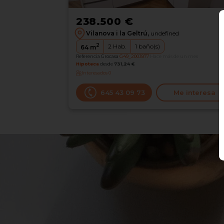
238.500 €
Vilanova i la Geltrú,
undefined
2
2
Hab.
1
baño(s)
64
m
Referencia Grocasa
G49_2003977
Hace más de un mes
Hipoteca
desde
731,24 €
Interesados
0
645 43 09 73
Me interesa