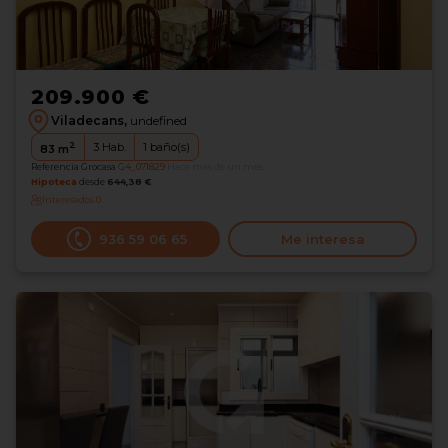
209.900 €
Viladecans,
undefined
2
3
Hab.
1
baño(s)
83
m
Referencia Grocasa
G4_071829
Hace más de un mes
Hipoteca
desde
644,38 €
Interesados
0
936 59 06 65
Me interesa