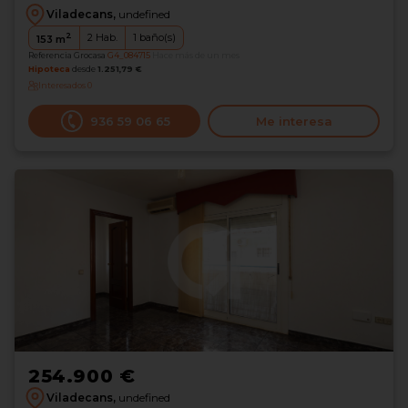
Viladecans,
undefined
2
2
Hab.
1
baño(s)
153
m
Referencia Grocasa
G4_084715
Hace más de un mes
Hipoteca
desde
1.251,79 €
Interesados
0
936 59 06 65
Me interesa
254.900 €
Viladecans,
undefined