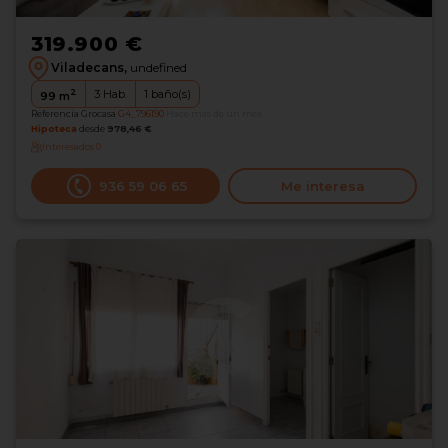
319.900 €
Viladecans,
undefined
2
3
Hab.
1
baño(s)
99
m
Referencia Grocasa
G4_796190
Hace más de un mes
Hipoteca
desde
978,46 €
Interesados
0
936 59 06 65
Me interesa