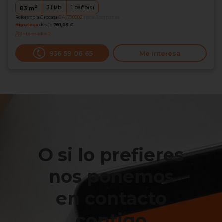
2
3
Hab.
1
baño(s)
83
m
Referencia Grocasa
G4_790002
hace 3 semanas
Hipoteca
desde
781,05 €
Interesados
0
936 59 06 65
Me interesa
O si lo prefieres
nos ponemos
en contacto
contigo