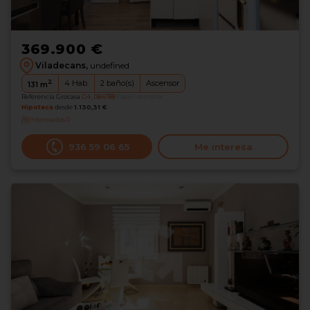
369.900 €
Viladecans,
undefined
2
4
Hab.
2
baño(s)
Ascensor
131
m
Referencia Grocasa
G4_084788
hace 1 semana
Hipoteca
desde
1.130,31 €
Interesados
0
936 59 06 65
Me interesa