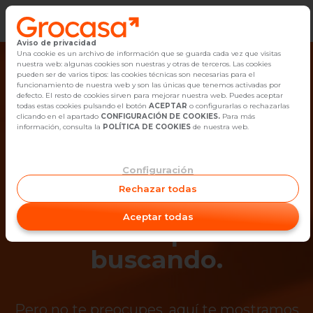
Aviso de privacidad
Vender
Una cookie es un archivo de información que se guarda cada vez que visitas
nuestra web: algunas cookies son nuestras y otras de terceros. Las cookies
pueden ser de varios tipos: las cookies técnicas son necesarias para el
Buscar Inmuebles
funcionamiento de nuestra web y son las únicas que tenemos activadas por
defecto. El resto de cookies sirven para mejorar nuestra web. Puedes aceptar
todas estas cookies pulsando el botón
ACEPTAR
o configurarlas o rechazarlas
Alquiler
clicando en el apartado
CONFIGURACIÓN DE COOKIES.
Para más
información, consulta la
POLÍTICA DE COOKIES
de nuestra web.
Blog
Configuración
¡Ups! Ya no está
Empleo
Rechazar todas
disponible el
Oficinas
Aceptar todas
inmueble que estás
Contacto
buscando.
Pero no te preocupes, aquí te mostramos