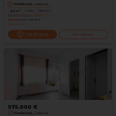
Viladecans,
undefined
2
2
Hab.
1
baño(s)
153
m
Referencia Grocasa
G4_084715
Hace más de un mes
Hipoteca
desde
1.251,79 €
Interesados
0
936 59 06 65
Me interesa
575.000 €
Viladecans,
undefined