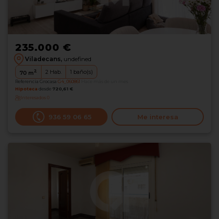
235.000 €
Viladecans,
undefined
2
2
Hab.
1
baño(s)
70
m
Referencia Grocasa
G4_060861
Hace más de un mes
Hipoteca
desde
720,61 €
Interesados
0
936 59 06 65
Me interesa