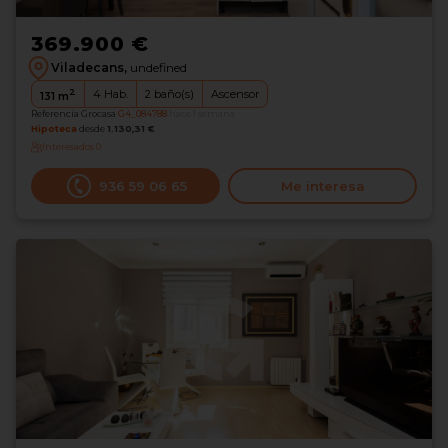
369.900 €
Viladecans,
undefined
2
4
Hab.
2
baño(s)
Ascensor
131
m
Referencia Grocasa
G4_084788
hace 1 semana
Hipoteca
desde
1.130,31 €
Interesados
0
936 59 06 65
Me interesa