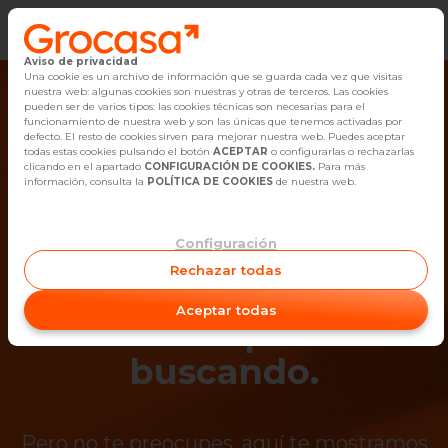
Aviso de privacidad
Vender
Una cookie es un archivo de información que se guarda cada vez que visitas
nuestra web: algunas cookies son nuestras y otras de terceros. Las cookies
pueden ser de varios tipos: las cookies técnicas son necesarias para el
Buscar Inmuebles
funcionamiento de nuestra web y son las únicas que tenemos activadas por
defecto. El resto de cookies sirven para mejorar nuestra web. Puedes aceptar
todas estas cookies pulsando el botón
ACEPTAR
o configurarlas o rechazarlas
Alquiler
clicando en el apartado
CONFIGURACIÓN DE COOKIES.
Para más
información, consulta la
POLÍTICA DE COOKIES
de nuestra web.
Blog
Configuración
¡Ups! Ya no está
Empleo
Rechazar todas
disponible el
Oficinas
Aceptar todas
inmueble que estás
Contacto
buscando.
Pero no te preocupes, aquí te mostramos