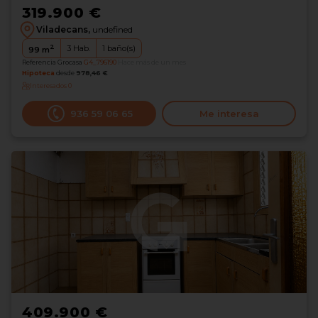
319.900 €
Viladecans,
undefined
2
3
Hab.
1
baño(s)
99
m
Referencia Grocasa
G4_796190
Hace más de un mes
Hipoteca
desde
978,46 €
Interesados
0
936 59 06 65
Me interesa
409.900 €