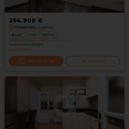
254.900 €
Viladecans,
undefined
2
3
Hab.
1
baño(s)
83
m
Referencia Grocasa
G4_790002
hace 3 semanas
Hipoteca
desde
781,05 €
Interesados
0
936 59 06 65
Me interesa