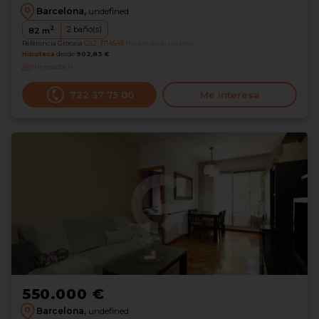
Barcelona,
undefined
2
2
baño(s)
82
m
Referencia Grocasa
G52_1714549
Hace más de un mes
Hipoteca
desde
902,83 €
Interesados
0
722 37 75 00
Me interesa
550.000 €
Barcelona,
undefined