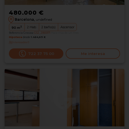
480.000 €
Barcelona,
undefined
2
2
Hab.
2
baño(s)
Ascensor
90
m
Referencia Grocasa
G52_2065971
Hace más de un mes
Hipoteca
desde
1.464,69 €
Interesados
0
722 37 75 00
Me interesa