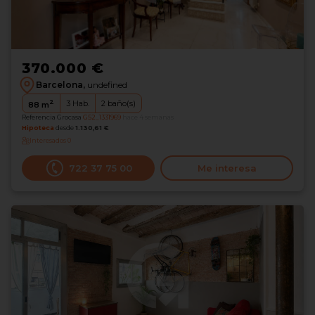
370.000 €
Barcelona,
undefined
2
3
Hab.
2
baño(s)
88
m
Referencia Grocasa
G52_1331969
hace 4 semanas
Hipoteca
desde
1.130,61 €
Interesados
0
722 37 75 00
Me interesa