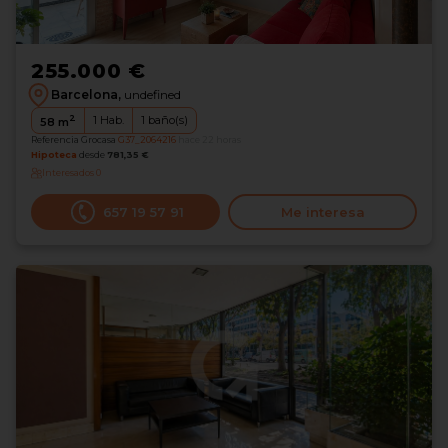
255.000 €
Barcelona,
undefined
2
1
Hab.
1
baño(s)
58
m
Referencia Grocasa
G37_2064216
hace 22 horas
Hipoteca
desde
781,35 €
Interesados
0
‪657 19 57 91‬
Me interesa