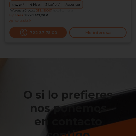
2
4
Hab.
2
baño(s)
Ascensor
104
m
Referencia Grocasa
G52_1690671
hace 1 semana
Hipoteca
desde
1.677,28 €
Interesados
0
722 37 75 00
Me interesa
O si lo prefieres
nos ponemos
en contacto
contigo