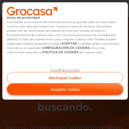
Aviso de privacidad
Vender
Una cookie es un archivo de información que se guarda cada vez que visitas
nuestra web: algunas cookies son nuestras y otras de terceros. Las cookies
pueden ser de varios tipos: las cookies técnicas son necesarias para el
Buscar Inmuebles
funcionamiento de nuestra web y son las únicas que tenemos activadas por
defecto. El resto de cookies sirven para mejorar nuestra web. Puedes aceptar
todas estas cookies pulsando el botón
ACEPTAR
o configurarlas o rechazarlas
Alquiler
clicando en el apartado
CONFIGURACIÓN DE COOKIES.
Para más
información, consulta la
POLÍTICA DE COOKIES
de nuestra web.
Blog
Configuración
¡Ups! Ya no está
Empleo
Rechazar todas
disponible el
Oficinas
Aceptar todas
inmueble que estás
Contacto
buscando.
Pero no te preocupes, aquí te mostramos