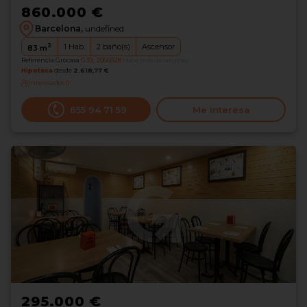
860.000 €
Barcelona,
undefined
2
1
Hab.
2
baño(s)
Ascensor
83
m
Referencia Grocasa
G39_2066028
Hace más de un mes
Hipoteca
desde
2.618,77 €
Interesados
0
655 94 71 59
Me interesa
295.000 €