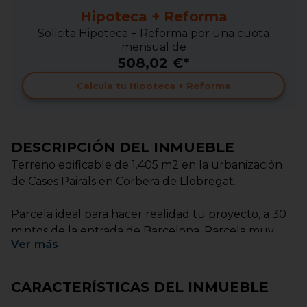
Hipoteca + Reforma
Solicita Hipoteca + Reforma por una cuota
mensual de
508,02 €*
Calcula tu Hipoteca + Reforma
DESCRIPCIÓN DEL INMUEBLE
Terreno edificable de 1.405 m2 en la urbanización
de Cases Pairals en Corbera de Llobregat.
Parcela ideal para hacer realidad tu proyecto, a 30
mintos de la entrada de Barcelona. Parcela muy
Ver
más
soleada.
Informate sin compromiso.
CARACTERÍSTICAS DEL INMUEBLE