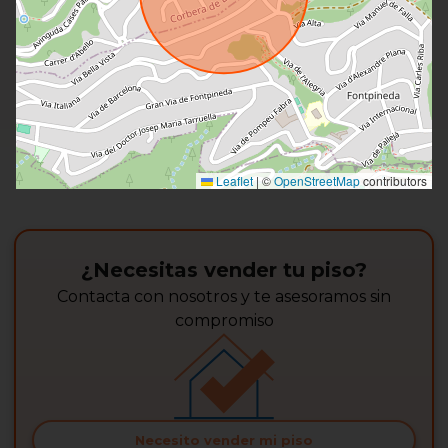
Leaflet
|
©
OpenStreetMap
contributors
¿Necesitas vender tu piso?
Contacta con nosotros y te asesoramos sin
compromiso
Necesito vender mi piso