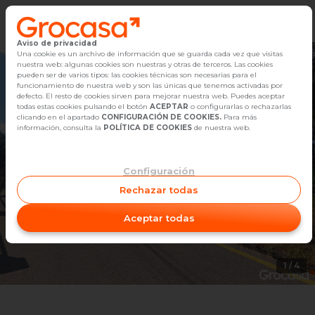
Aviso de privacidad
Vender
Una cookie es un archivo de información que se guarda cada vez que visitas
nuestra web: algunas cookies son nuestras y otras de terceros. Las cookies
pueden ser de varios tipos: las cookies técnicas son necesarias para el
Buscar Inmuebles
funcionamiento de nuestra web y son las únicas que tenemos activadas por
defecto. El resto de cookies sirven para mejorar nuestra web. Puedes aceptar
todas estas cookies pulsando el botón
ACEPTAR
o configurarlas o rechazarlas
Alquiler
clicando en el apartado
CONFIGURACIÓN DE COOKIES.
Para más
información, consulta la
POLÍTICA DE COOKIES
de nuestra web.
Blog
Configuración
Empleo
Rechazar todas
Oficinas
Aceptar todas
Contacto
1
/
4