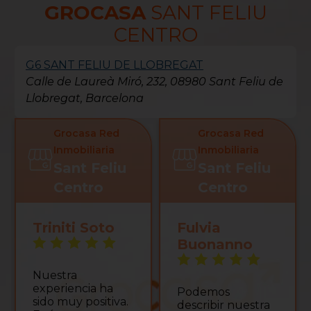
GROCASA
SANT FELIU
CENTRO
G6 SANT FELIU DE LLOBREGAT
Calle de Laureà Miró, 232, 08980 Sant Feliu de
Llobregat, Barcelona
Grocasa Red
Grocasa Red
Inmobiliaria
Inmobiliaria
Sant Feliu
Sant Feliu
Centro
Centro
Triniti Soto
Fulvia
Buonanno
Nuestra
experiencia ha
Podemos
sido muy positiva.
describir nuestra