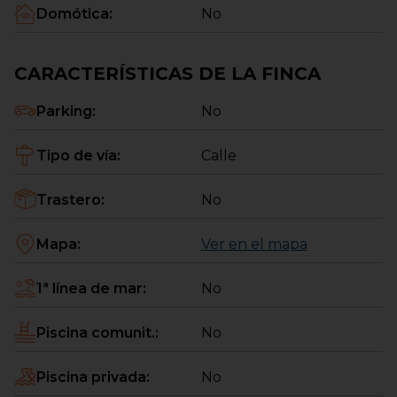
Domótica
:
No
tu compra, para que tu cambio se lo más sencillo
posible. Valoraciones sin compromiso.
CARACTERÍSTICAS DE LA FINCA
Quedamos a tu disposición en el 935461144 y en,
también por WhatsApp en el 610174474.
Parking
:
No
Tipo de vía
:
Calle
Trastero
:
No
Mapa
:
Ver en el mapa
1ª línea de mar
:
No
Piscina comunit.
:
No
Piscina privada
:
No