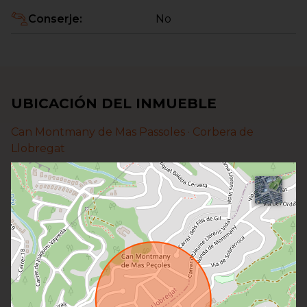
Conserje
:
No
UBICACIÓN DEL INMUEBLE
Can Montmany de Mas Passoles ·
Corbera de
Llobregat