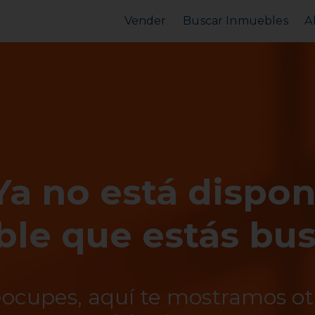
Vender
Buscar Inmuebles
A
Vender Piso
Comprar Piso
Valorar Inmueble
Alquilar Piso
MarketPlace
MarketPlace
Ya no está dispon
le que estás bu
eocupes, aquí te mostramos o