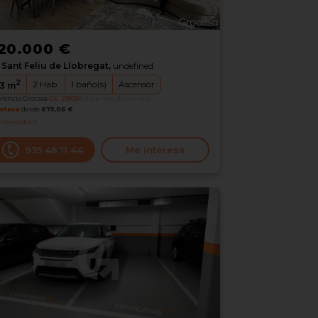
20.000 €
Sant Feliu de Llobregat,
undefined
2
2
Hab.
1
baño(s)
Ascensor
3
m
erencia Grocasa
G6_291050
Hace más de un mes
oteca
desde
675,06 €
nteresados
0
935 46 11 44
Me interesa