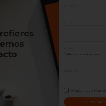
Nombre
Correo
prefieres
Teléfono
nemos
Interés
acto
Mensaje
Acepto
las políticas d
Solicitar inf