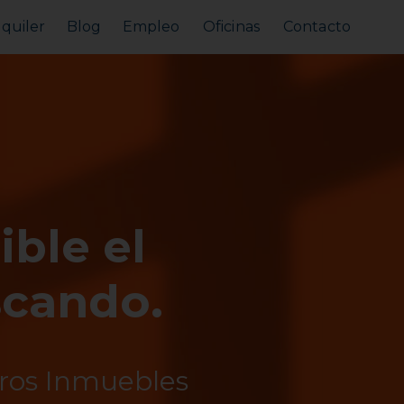
lquiler
Blog
Empleo
Oficinas
Contacto
Alquilar tu piso
Busco alquilar
ible el
scando.
tros Inmuebles