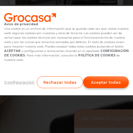
320.000 €
2
Sant Feliu de Llobregat,
undefined
Aviso de privacidad
2
3
Hab.
1
baño(s)
Ascensor
84
m
2
Una cookie es un archivo de información que se guarda cada vez que visitas nuestra
web: algunas cookies son nuestras y otras de terceros. Las cookies pueden ser de
Referencia Grocasa
G6_291931
Hace más de un mes
Ref
varios tipos: las cookies técnicas son necesarias para el funcionamiento de nuestra
Hipoteca
desde
978,76 €
Hip
web y son las únicas que tenemos activadas por defecto. El resto de cookies sirven
Interesados
0
I
para mejorar nuestra web. Puedes aceptar todas estas cookies pulsando el botón
ACEPTAR
o configurarlas o rechazarlas clicando en el apartado
CONFIGURACIÓN
935 46 11 44
Me interesa
DE COOKIES.
Para más información, consulta la
POLÍTICA DE COOKIES
de
nuestra web.
Configuración
Rechazar todas
Aceptar todas
INFÓRMATE AQUÍ S