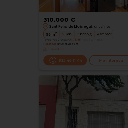
310.000 €
Sant Feliu de Llobregat,
undefined
2
3
Hab.
2
baño(s)
Ascensor
96
m
Referencia Grocasa
G6_737881
hace 2 semanas
Hipoteca
desde
948,39 €
Interesados
0
935 46 11 44
Me interesa