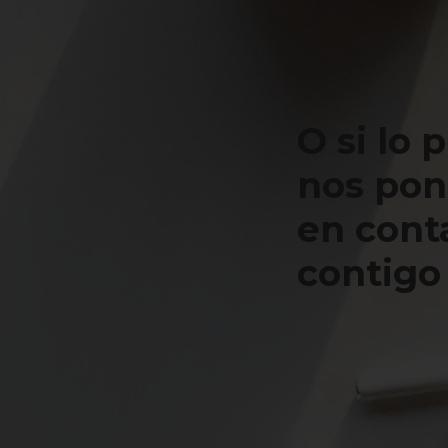
O si lo 
nos po
en cont
contigo