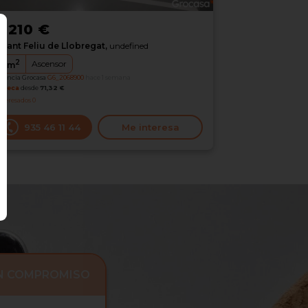
1.210 €
Sant Feliu de Llobregat,
undefined
2
Ascensor
6
m
erencia Grocasa
G6_2068900
hace 1 semana
oteca
desde
71,32 €
nteresados
0
935 46 11 44
Me interesa
IN COMPROMISO