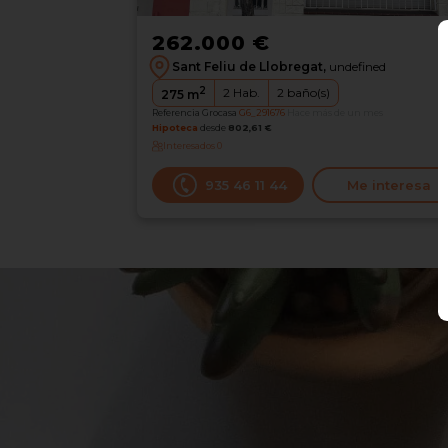
262.000 €
Sant Feliu de Llobregat,
undefined
2
2
Hab.
2
baño(s)
275
m
Referencia Grocasa
G6_291676
Hace más de un mes
Hipoteca
desde
802,61 €
Interesados
0
935 46 11 44
Me interesa