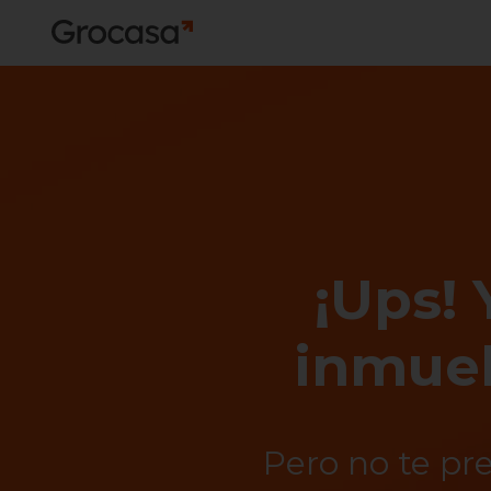
¡Ups! 
inmueb
Pero no te pr