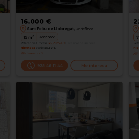
16.000 €
2
Sant Feliu de Llobregat,
undefined
2
Ascensor
15
m
7
Referencia Grocasa
G6_2035269
Hace más de un mes
Ref
Hipoteca
desde
55,50 €
Hip
Interesados
0
I
935 46 11 44
Me interesa