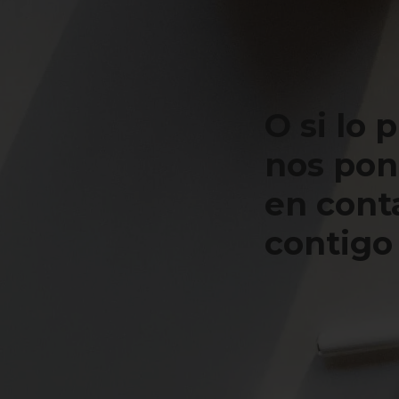
O si lo 
nos po
en cont
contigo