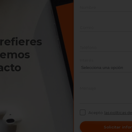
Nombre
Correo
prefieres
Teléfono
nemos
Interés
acto
Mensaje
Acepto
las políticas d
Solicitar inf