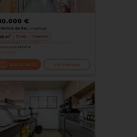
80.000 €
Molins de Rei,
undefined
2
3
Hab.
1
baño(s)
98
m
erencia Grocasa
G32_2062906
Hace más de un mes
oteca
desde
553,57 €
nteresados
0
605 47 68 22
Me interesa