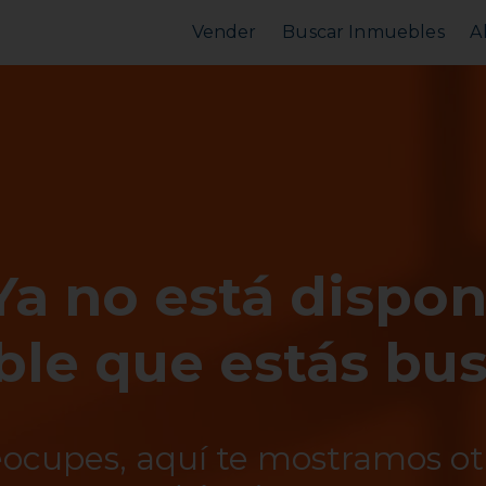
Vender
Buscar Inmuebles
A
Vender Piso
Comprar Piso
Valorar Inmueble
Alquilar Piso
MarketPlace
MarketPlace
Ya no está dispon
le que estás bu
eocupes, aquí te mostramos o