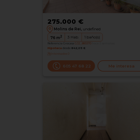
275.000 €
Molins de Rei,
undefined
2
3
Hab.
1
baño(s)
76
m
Referencia Grocasa
G32_885970
hace 2 semanas
Hipoteca
desde
842,09 €
Interesados
0
605 47 68 22
Me interesa