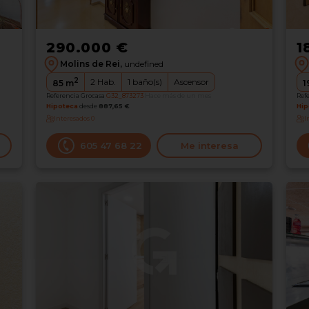
290.000 €
1
Molins de Rei,
undefined
2
2
Hab.
1
baño(s)
Ascensor
85
m
1
Referencia Grocasa
G32_873273
Hace más de un mes
Ref
Hipoteca
desde
887,65 €
Hip
Interesados
0
I
605 47 68 22
Me interesa