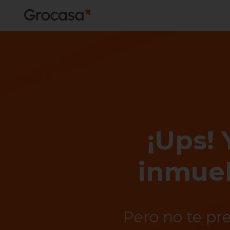
¡Ups! 
inmueb
Pero no te pr