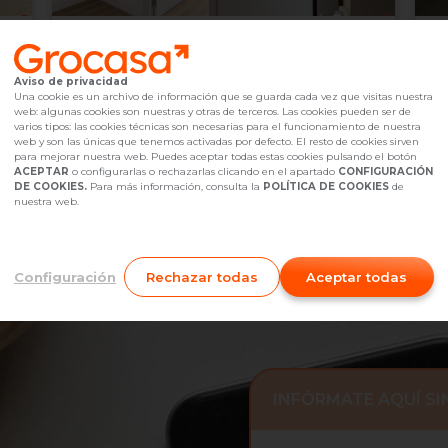
355.000 €
2
Molins de Rei,
undefined
Aviso de privacidad
2
3
Hab.
1
baño(s)
Ascensor
89
m
9
Una cookie es un archivo de información que se guarda cada vez que visitas nuestra
web: algunas cookies son nuestras y otras de terceros. Las cookies pueden ser de
Referencia Grocasa
G32_880947
hace 1 semana
Ref
varios tipos: las cookies técnicas son necesarias para el funcionamiento de nuestra
Hipoteca
desde
1.085,06 €
Hip
web y son las únicas que tenemos activadas por defecto. El resto de cookies sirven
Interesados
0
I
para mejorar nuestra web. Puedes aceptar todas estas cookies pulsando el botón
ACEPTAR
o configurarlas o rechazarlas clicando en el apartado
CONFIGURACIÓN
605 47 68 22
Me interesa
DE COOKIES.
Para más información, consulta la
POLÍTICA DE COOKIES
de
nuestra web.
Configuración
Rechazar todas
Aceptar todas
INFÓRMATE AQUÍ S