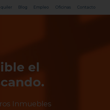
lquiler
Blog
Empleo
Oficinas
Contacto
Alquilar tu piso
Busco alquilar
ible el
scando.
tros Inmuebles