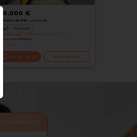
20.000 €
Molins de Rei,
undefined
2
3
baño(s)
5
m
erencia Grocasa
G32_2065831
Hace más de un mes
oteca
desde
675,06 €
nteresados
0
605 47 68 22
Me interesa
IN COMPROMISO