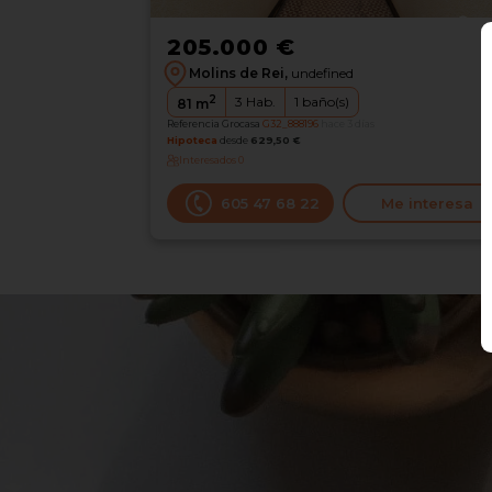
205.000 €
Molins de Rei,
undefined
2
3
Hab.
1
baño(s)
81
m
Referencia Grocasa
G32_888196
hace 3 días
Hipoteca
desde
629,50 €
Interesados
0
605 47 68 22
Me interesa