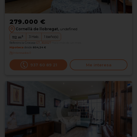
279.000 €
Cornellà de llobregat,
undefined
2
3
Hab.
1
baño(s)
112
m
Referencia Grocasa
G7_302027
Hace más de un mes
Hipoteca
desde
854,24 €
Interesados
0
937 60 89 21
Me interesa