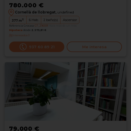
780.000 €
Cornellà de llobregat,
undefined
2
6
Hab.
2
baño(s)
Ascensor
377
m
Referencia Grocasa
G7_296591
Hace más de un mes
Hipoteca
desde
2.375,81 €
Interesados
0
937 60 89 21
Me interesa
79.000 €