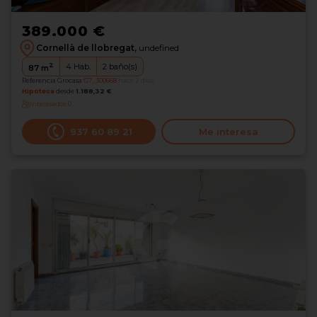
389.000 €
Cornellà de llobregat,
undefined
2
4
Hab.
2
baño(s)
87
m
Referencia Grocasa
G7_300668
hace 2 días
Hipoteca
desde
1.188,32 €
Interesados
0
937 60 89 21
Me interesa