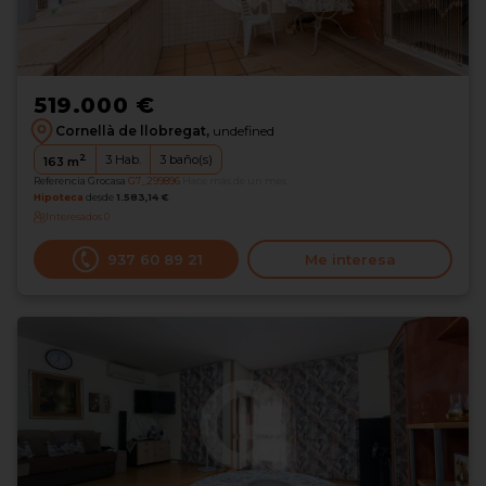
519.000 €
Cornellà de llobregat,
undefined
2
3
Hab.
3
baño(s)
163
m
Referencia Grocasa
G7_299896
Hace más de un mes
Hipoteca
desde
1.583,14 €
Interesados
0
937 60 89 21
Me interesa