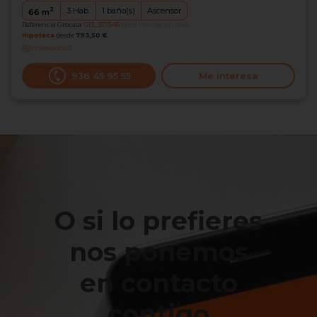
2
3
Hab.
1
baño(s)
Ascensor
66
m
Referencia Grocasa
G13_377546
Hace más de un mes
Hipoteca
desde
793,50 €
Interesados
0
936 45 95 55
Me interesa
O si lo prefieres
nos ponemos
en contacto
contigo