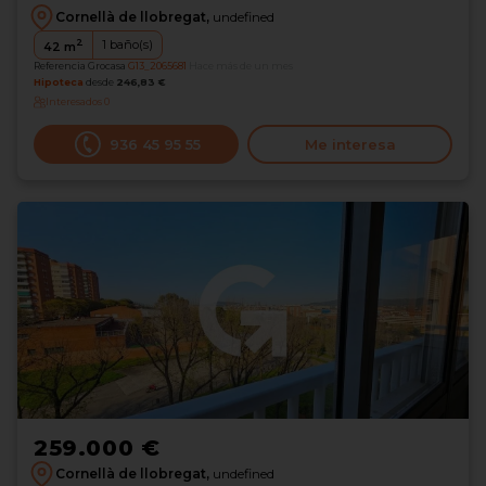
Cornellà de llobregat,
undefined
2
1
baño(s)
42
m
Referencia Grocasa
G13_2065681
Hace más de un mes
Hipoteca
desde
246,83 €
Interesados
0
936 45 95 55
Me interesa
259.000 €
Cornellà de llobregat,
undefined