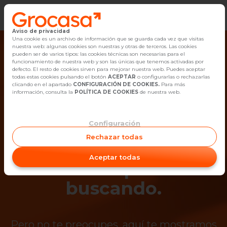
Aviso de privacidad
Vender
Una cookie es un archivo de información que se guarda cada vez que visitas
nuestra web: algunas cookies son nuestras y otras de terceros. Las cookies
pueden ser de varios tipos: las cookies técnicas son necesarias para el
Buscar Inmuebles
funcionamiento de nuestra web y son las únicas que tenemos activadas por
defecto. El resto de cookies sirven para mejorar nuestra web. Puedes aceptar
todas estas cookies pulsando el botón
ACEPTAR
o configurarlas o rechazarlas
Alquiler
clicando en el apartado
CONFIGURACIÓN DE COOKIES.
Para más
información, consulta la
POLÍTICA DE COOKIES
de nuestra web.
Blog
Configuración
¡Ups! Ya no está
Empleo
Rechazar todas
disponible el
Oficinas
Aceptar todas
inmueble que estás
Contacto
buscando.
Pero no te preocupes, aquí te mostramos