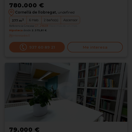
780.000 €
Cornellà de llobregat,
undefined
2
6
Hab.
2
baño(s)
Ascensor
377
m
Referencia Grocasa
G7_296591
Hace más de un mes
Hipoteca
desde
2.375,81 €
Interesados
0
937 60 89 21
Me interesa
79.000 €