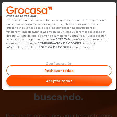
Aviso de privacidad
Vender
Una cookie es un archivo de información que se guarda cada vez que visitas
nuestra web: algunas cookies son nuestras y otras de terceros. Las cookies
pueden ser de varios tipos: las cookies técnicas son necesarias para el
Buscar Inmuebles
funcionamiento de nuestra web y son las únicas que tenemos activadas por
defecto. El resto de cookies sirven para mejorar nuestra web. Puedes aceptar
todas estas cookies pulsando el botón
ACEPTAR
o configurarlas o rechazarlas
Alquiler
clicando en el apartado
CONFIGURACIÓN DE COOKIES.
Para más
información, consulta la
POLÍTICA DE COOKIES
de nuestra web.
Blog
Configuración
¡Ups! Ya no está
Empleo
Rechazar todas
disponible el
Oficinas
Aceptar todas
inmueble que estás
Contacto
buscando.
Pero no te preocupes, aquí te mostramos