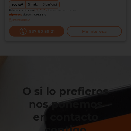
2
5
Hab.
3
baño(s)
155
m
Referencia Grocasa
G7_301231
Hace más de un mes
Hipoteca
desde
1.734,99 €
Interesados
0
937 60 89 21
Me interesa
O si lo prefieres
nos ponemos
en contacto
contigo