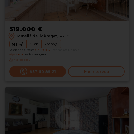
519.000 €
Cornellà de llobregat,
undefined
2
3
Hab.
3
baño(s)
163
m
Referencia Grocasa
G7_299896
Hace más de un mes
Hipoteca
desde
1.583,14 €
Interesados
0
937 60 89 21
Me interesa