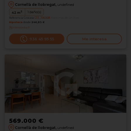
Cornellà de llobregat,
undefined
2
1
baño(s)
42
m
Referencia Grocasa
G13_2065681
Hace más de un mes
Hipoteca
desde
246,83 €
Interesados
0
936 45 95 55
Me interesa
569.000 €
Cornellà de llobregat,
undefined