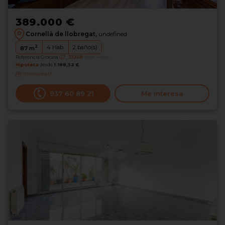
389.000 €
Cornellà de llobregat,
undefined
2
4
Hab.
2
baño(s)
87
m
Referencia Grocasa
G7_300668
hace 4 días
Hipoteca
desde
1.188,32 €
Interesados
0
937 60 89 21
Me interesa