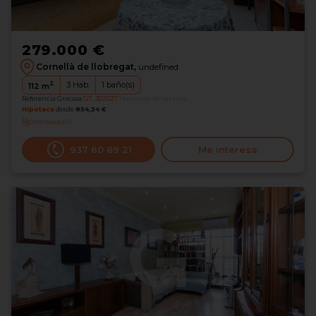
279.000 €
Cornellà de llobregat,
undefined
2
3
Hab.
1
baño(s)
112
m
Referencia Grocasa
G7_302027
Hace más de un mes
Hipoteca
desde
854,24 €
Interesados
0
937 60 89 21
Me interesa