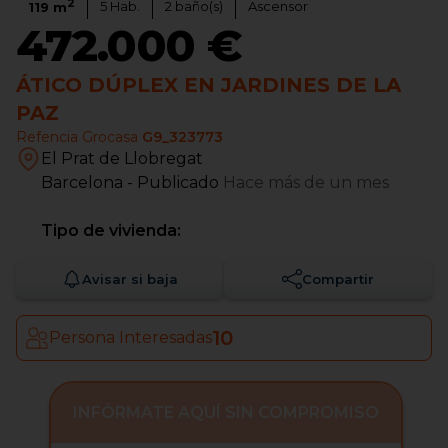
2
5
Hab.
2
baño(s)
Ascensor
119
m
472.000 €
ÁTICO DÚPLEX EN JARDINES DE LA
PAZ
Refencia Grocasa
G9_323773
El Prat de Llobregat
Barcelona
- Publicado
Hace más de un mes
Tipo de vivienda:
Avisar si baja
Compartir
10
Persona Interesadas
INFÓRMATE AQUÍ SIN COMPROMISO