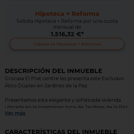
Hipoteca + Reforma
Solicita Hipoteca + Reforma por una cuota
mensual de
1.516,32 €*
Calcula tu Hipoteca + Reforma
DESCRIPCIÓN DEL INMUEBLE
Grocasa El Prat centre les presenta este Exclusivo
Ático Dúplex en Jardines de la Paz
Presentamos esta elegante y sofisticada vivienda
ubicada en la prestigiosa zona de Jardines de la Paz,
Ver
más
una propiedad que combina amplitud, privacidad y
confort en cada uno de sus espacios.
CARACTERÍSTICAS DEL INMUEBLE