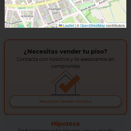
Leaflet
|
©
OpenStreetMap
contributors
¿Necesitas vender tu piso?
Contacta con nosotros y te asesoramos sin
compromiso
Necesito vender mi piso
Hipoteca
Podrías tener este piso por una cuota de