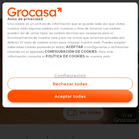
Aviso de privacidad
Vender
Una cookie es un archivo de información que se guarda cada vez que visitas
nuestra web: algunas cookies son nuestras y otras de terceros. Las cookies
pueden ser de varios tipos: las cookies técnicas son necesarias para el
Buscar Inmuebles
funcionamiento de nuestra web y son las únicas que tenemos activadas por
defecto. El resto de cookies sirven para mejorar nuestra web. Puedes aceptar
todas estas cookies pulsando el botón
ACEPTAR
o configurarlas o rechazarlas
Alquiler
clicando en el apartado
CONFIGURACIÓN DE COOKIES.
Para más
información, consulta la
POLÍTICA DE COOKIES
de nuestra web.
Blog
Configuración
Empleo
Rechazar todas
Oficinas
Aceptar todas
Contacto
Ver video
1
/
26