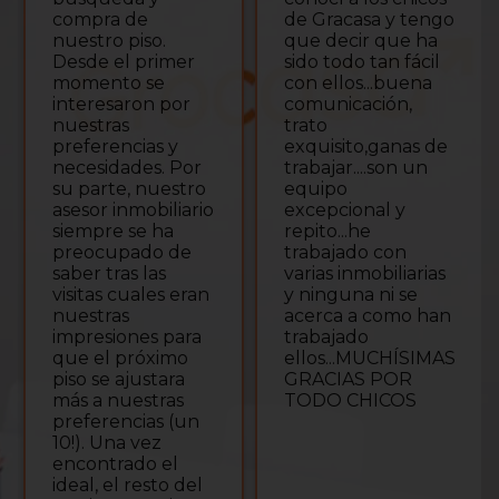
gr
de Gracasa y tengo
agradable, que

que decir que ha
nos ha ayudado
sido todo tan fácil
en todo
con ellos...buena
momento
comunicación,
resolviéndonos las
trato
dudas de forma
exquisito,ganas de
rápida y
trabajar....son un
ayudándonos con
equipo
todas las
excepcional y
gestiones. Por la
repito...he
parte de la
trabajado con
hipoteca, también
varias inmobiliarias
ha sido muy
y ninguna ni se
paciente con
acerca a como han
nosotros y muy
trabajado
resolutivo en
ellos...MUCHÍSIMAS
todo momento.
GRACIAS POR
Nuestra
TODO CHICOS
experiencia de
compra no
hubiera sido lo
mismo sin ellos,
estamos muy