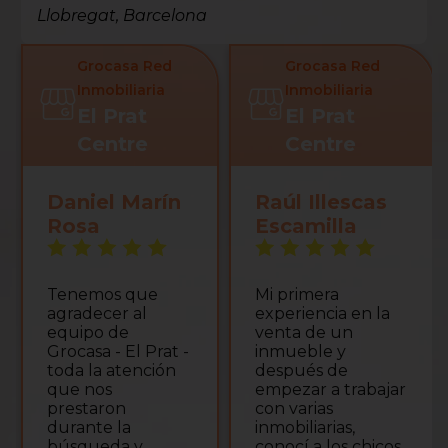
Llobregat, Barcelona
Grocasa Red
Grocasa Red
Inmobiliaria
Inmobiliaria
El Prat
El Prat
Centre
Centre
Raúl Illescas
Lucia Amat
F
Escamilla
Valera
D
a
Mi primera
Hemos comprado
m
experiencia en la
un piso en esta
n
venta de un
agencia y la
a
inmueble y
experiencia ha
ve
después de
sido inmejorable.
a
empezar a trabajar
Por parte de la
b
con varias
inmobiliaria nos
e
inmobiliarias,
han atendido de
s
conocí a los chicos
manera súper