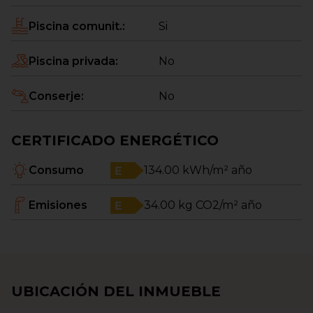
próximo hogar en Torre del Mar
Piscina comunit.
:
Si
Piscina privada
:
No
Conserje
:
No
CERTIFICADO ENERGÉTICO
Consumo
134.00
kWh/m² año
Emisiones
34.00
kg CO2/m² año
UBICACIÓN DEL INMUEBLE