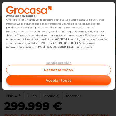
Aviso de privacidad
Vender
Una cookie es un archivo de información que se guarda cada vez que visitas
nuestra web: algunas cookies son nuestras y otras de terceros. Las cookies
pueden ser de varios tipos: las cookies técnicas son necesarias para el
Buscar Inmuebles
funcionamiento de nuestra web y son las únicas que tenemos activadas por
defecto. El resto de cookies sirven para mejorar nuestra web. Puedes aceptar
todas estas cookies pulsando el botón
ACEPTAR
o configurarlas o rechazarlas
Alquiler
clicando en el apartado
CONFIGURACIÓN DE COOKIES.
Para más
información, consulta la
POLÍTICA DE COOKIES
de nuestra web.
Blog
Configuración
Empleo
Rechazar todas
Ver video
1
/
40
Oficinas
Aceptar todas
Contacto
2
3
Hab.
2
baño(s)
Ascensor
138
m
299.999 €