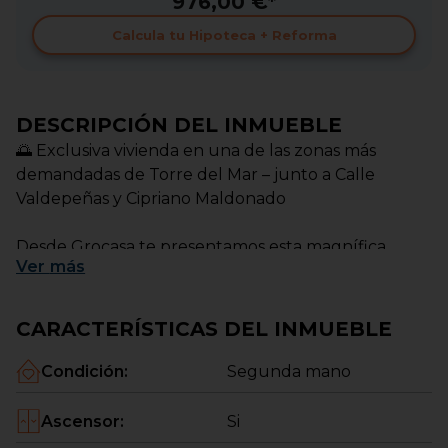
976,00 €*
Calcula tu Hipoteca + Reforma
DESCRIPCIÓN DEL INMUEBLE
🌅 Exclusiva vivienda en una de las zonas más
demandadas de Torre del Mar – junto a Calle
Valdepeñas y Cipriano Maldonado
Desde Grocasa te presentamos esta magnífica
Ver
más
oportunidad de vivir en una ubicación privilegiada
de Torre del Mar, rodeada de todos los servicios y a
pocos minutos de la playa.
CARACTERÍSTICAS DEL INMUEBLE
La vivienda, situada en una cuarta planta con
Condición
:
Segunda mano
ascensor, destaca por su excelente distribución,
luminosidad y orientación sureste, lo que garantiza
Ascensor
:
Si
luz natural durante gran parte del día y una