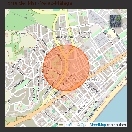
Torre del Mar ·
Vélez-Málaga
Leaflet
|
©
OpenStreetMap
contributors