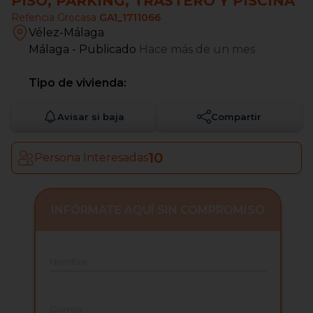
PISO, PARKING, TRASTERO Y PISCINA
Refencia Grocasa
GA1_1711066
Vélez-Málaga
Málaga
- Publicado
Hace más de un mes
Tipo de vivienda:
Avisar si baja
Compartir
10
Persona Interesadas
INFÓRMATE AQUÍ SIN COMPROMISO
Nombre
Correo