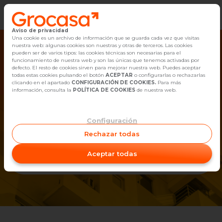
Aviso de privacidad
Vender
Una cookie es un archivo de información que se guarda cada vez que visitas
¡Ups! No hemos encontrado el
nuestra web: algunas cookies son nuestras y otras de terceros. Las cookies
piso que estabas buscando.
pueden ser de varios tipos: las cookies técnicas son necesarias para el
Buscar Inmuebles
funcionamiento de nuestra web y son las únicas que tenemos activadas por
Tenemos el piso que buscas
Pero no te preocupes, comienza tu
defecto. El resto de cookies sirven para mejorar nuestra web. Puedes aceptar
todas estas cookies pulsando el botón
ACEPTAR
o configurarlas o rechazarlas
búsqueda aquí:
Tu historia comienza aquí
Alquiler
clicando en el apartado
CONFIGURACIÓN DE COOKIES.
Para más
información, consulta la
POLÍTICA DE COOKIES
de nuestra web.
Blog
Quiero Comprar
Configuración
Empleo
Quiero Alquilar
Rechazar todas
Oficinas
Aceptar todas
¿Dónde buscas piso?
Contacto