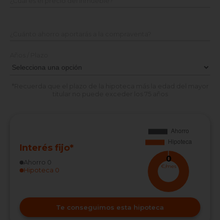
¿Cuál es el precio del inmueble?
¿Cuánto ahorro aportarás a la compraventa?
Años / Plazo
*Recuerda que el plazo de la hipoteca más la edad del mayor
titular no puede exceder los 75 años
Interés fijo*
0
Ahorro
0
€/mes
Hipoteca
0
Te conseguimos esta hipoteca