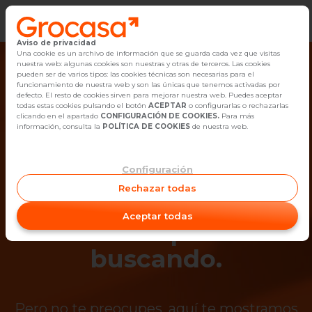
Aviso de privacidad
Vender
Una cookie es un archivo de información que se guarda cada vez que visitas
nuestra web: algunas cookies son nuestras y otras de terceros. Las cookies
pueden ser de varios tipos: las cookies técnicas son necesarias para el
Buscar Inmuebles
funcionamiento de nuestra web y son las únicas que tenemos activadas por
defecto. El resto de cookies sirven para mejorar nuestra web. Puedes aceptar
todas estas cookies pulsando el botón
ACEPTAR
o configurarlas o rechazarlas
Alquiler
clicando en el apartado
CONFIGURACIÓN DE COOKIES.
Para más
información, consulta la
POLÍTICA DE COOKIES
de nuestra web.
Blog
Configuración
¡Ups! Ya no está
Empleo
Rechazar todas
disponible el
Oficinas
Aceptar todas
inmueble que estás
Contacto
buscando.
Pero no te preocupes, aquí te mostramos