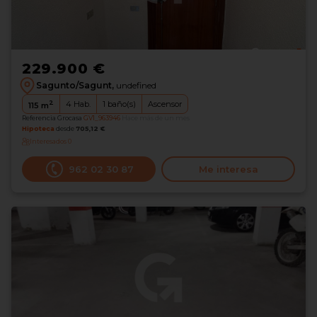
229.900 €
Sagunto/Sagunt,
undefined
2
4
Hab.
1
baño(s)
Ascensor
115
m
Referencia Grocasa
GV1_963946
Hace más de un mes
Hipoteca
desde
705,12 €
Interesados
0
962 02 30 87
Me interesa