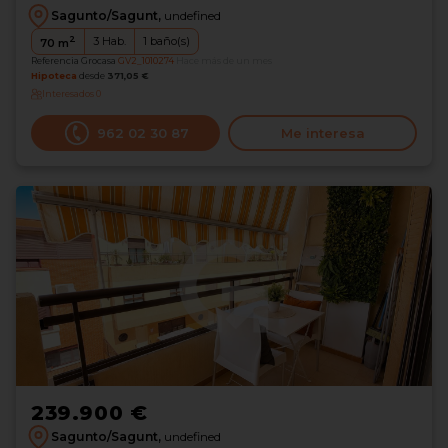
Sagunto/Sagunt,
undefined
2
3
Hab.
1
baño(s)
70
m
Referencia Grocasa
GV2_1010274
Hace más de un mes
Hipoteca
desde
371,05 €
Interesados
0
962 02 30 87
Me interesa
239.900 €
Sagunto/Sagunt,
undefined