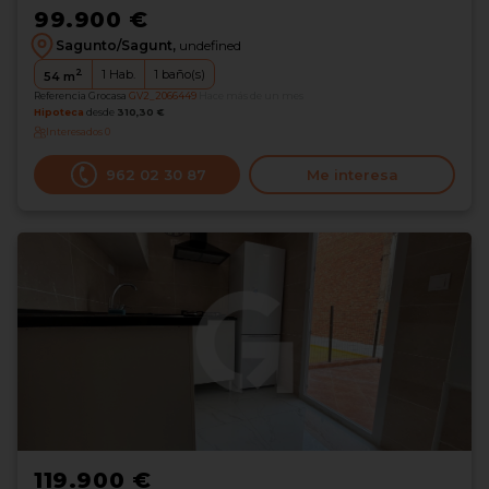
99.900 €
Sagunto/Sagunt,
undefined
2
1
Hab.
1
baño(s)
54
m
Referencia Grocasa
GV2_2066449
Hace más de un mes
Hipoteca
desde
310,30 €
Interesados
0
962 02 30 87
Me interesa
119.900 €