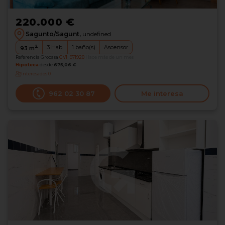
220.000 €
Sagunto/Sagunt,
undefined
2
3
Hab.
1
baño(s)
Ascensor
93
m
Referencia Grocasa
GV1_971928
Hace más de un mes
Hipoteca
desde
675,06 €
Interesados
0
962 02 30 87
Me interesa