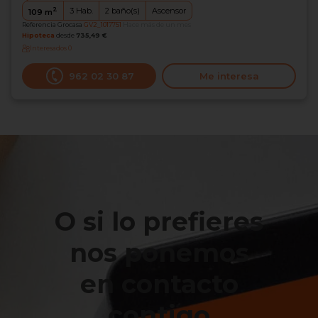
2
3
Hab.
2
baño(s)
Ascensor
109
m
Referencia Grocasa
GV2_1017751
Hace más de un mes
Hipoteca
desde
735,49 €
Interesados
0
962 02 30 87
Me interesa
O si lo prefieres
nos ponemos
en contacto
contigo