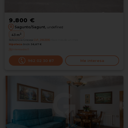
9.800 €
Sagunto/Sagunt,
undefined
2
43
m
Referencia Grocasa
GV1_2063595
Hace más de un mes
Hipoteca
desde
36,67 €
Interesados
0
962 02 30 87
Me interesa