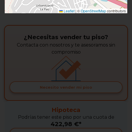
Leaflet
|
©
OpenStreetMap
contributors
¿Necesitas vender tu piso?
Contacta con nosotros y te asesoramos sin
compromiso
Necesito vender mi piso
Hipoteca
Podrías tener este piso por una cuota de
422,98 €*