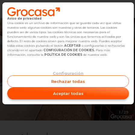
Aviso de privacidad
Vender
Una cookie es un archivo de información que se guarda cada vez que visitas
nuestra web: algunas cookies son nuestras y otras de terceros. Las cookies
pueden ser de varios tipos: las cookies técnicas son necesarias para el
Buscar Inmuebles
funcionamiento de nuestra web y son las únicas que tenemos activadas por
defecto. El resto de cookies sirven para mejorar nuestra web. Puedes aceptar
todas estas cookies pulsando el botón
ACEPTAR
o configurarlas o rechazarlas
Alquiler
clicando en el apartado
CONFIGURACIÓN DE COOKIES.
Para más
información, consulta la
POLÍTICA DE COOKIES
de nuestra web.
Blog
Configuración
Empleo
Rechazar todas
Oficinas
Aceptar todas
Contacto
1
/
29