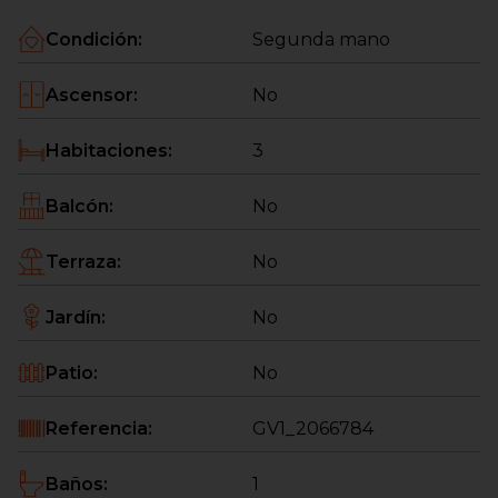
con todos los servicios al alcance
Condición
:
Segunda mano
Ascensor
:
No
Habitaciones
:
3
Balcón
:
No
Terraza
:
No
Jardín
:
No
Patio
:
No
Referencia
:
GV1_2066784
Baños
:
1