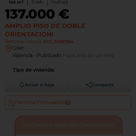
2
3
Hab.
1
baño(s)
105
m
137.000 €
AMPLIO PISO DE DOBLE
ORIENTACION!
Refencia Grocasa
GV1_2066784
Gilet
Valencia
- Publicado
Hace más de un mes
Tipo de vivienda:
Avisar si baja
Compartir
10
Persona Interesadas
INFÓRMATE AQUÍ SIN COMPROMISO