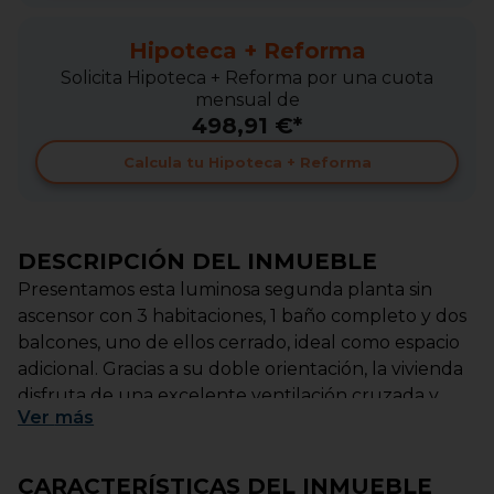
Hipoteca + Reforma
Solicita Hipoteca + Reforma por una cuota
mensual de
498,91 €*
Calcula tu Hipoteca + Reforma
DESCRIPCIÓN DEL INMUEBLE
Presentamos esta luminosa segunda planta sin
ascensor con 3 habitaciones, 1 baño completo y dos
balcones, uno de ellos cerrado, ideal como espacio
adicional. Gracias a su doble orientación, la vivienda
disfruta de una excelente ventilación cruzada y
Ver
más
abundante luz natural durante todo el día. Su
ubicación es inmejorable, a tan solo 3 minutos de la
estación de Renfe y 2 minutos de la plaza principal,
CARACTERÍSTICAS DEL INMUEBLE