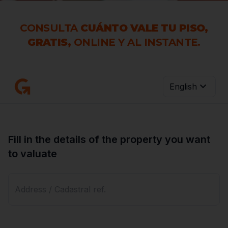
are very happy
with our
purchase of our
property in
Sagunto. After
reviewing several
options, with real
estate agencies
that in theory,
have a lot of
experience
(redpiso or
tecnocasa). We
have been lucky
enough to meet
our manager at
Grocasa, Mr.
Oliver Luis, who
advised us clearly,
precisely and
helped us save a
lot of time with all
the paperwork of
the operation. A