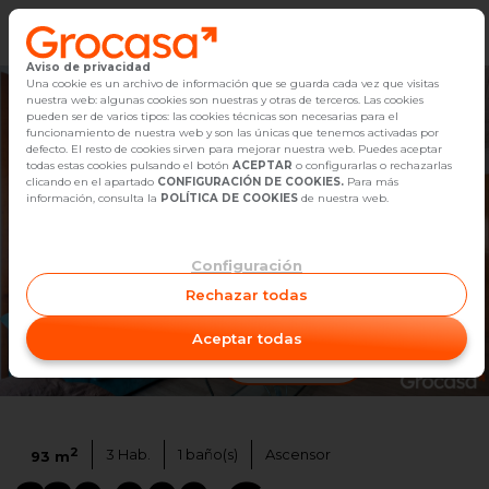
Aviso de privacidad
Vender
Una cookie es un archivo de información que se guarda cada vez que visitas
nuestra web: algunas cookies son nuestras y otras de terceros. Las cookies
pueden ser de varios tipos: las cookies técnicas son necesarias para el
Buscar Inmuebles
funcionamiento de nuestra web y son las únicas que tenemos activadas por
defecto. El resto de cookies sirven para mejorar nuestra web. Puedes aceptar
todas estas cookies pulsando el botón
ACEPTAR
o configurarlas o rechazarlas
Alquiler
clicando en el apartado
CONFIGURACIÓN DE COOKIES.
Para más
información, consulta la
POLÍTICA DE COOKIES
de nuestra web.
Blog
Configuración
Empleo
Rechazar todas
Oficinas
Aceptar todas
Ver video
1
/
25
Contacto
2
3
Hab.
1
baño(s)
Ascensor
93
m