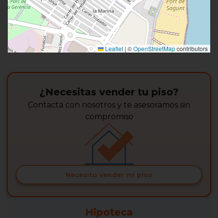
Leaflet
|
©
OpenStreetMap
contributors
¿Necesitas vender tu piso?
Contacta con nosotros y te asesoramos sin
compromiso
Necesito vender mi piso
Hipoteca