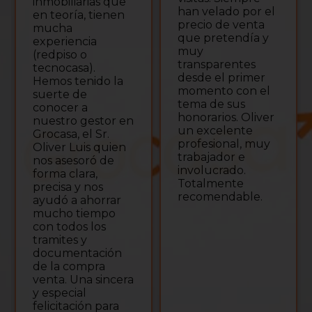
inmobiliarias que
han velado por el
en teoría, tienen
precio de venta
mucha
que pretendía y
experiencia
muy
(redpiso o
transparentes
tecnocasa).
desde el primer
Hemos tenido la
momento con el
suerte de
tema de sus
conocer a
honorarios. Oliver
nuestro gestor en
un excelente
Grocasa, el Sr.
profesional, muy
Oliver Luis quien
trabajador e
nos asesoró de
involucrado.
forma clara,
Totalmente
precisa y nos
recomendable.
ayudó a ahorrar
mucho tiempo
con todos los
tramites y
documentación
de la compra
venta. Una sincera
y especial
felicitación para