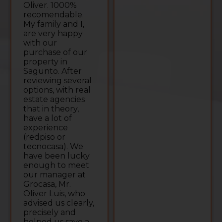
Oliver. 1000%
recomendable.
My family and I,
are very happy
with our
purchase of our
property in
Sagunto. After
reviewing several
options, with real
estate agencies
that in theory,
have a lot of
experience
(redpiso or
tecnocasa). We
have been lucky
enough to meet
our manager at
Grocasa, Mr.
Oliver Luis, who
advised us clearly,
precisely and
helped us save a