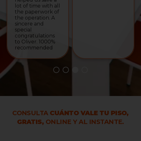
lot of time with all
the paperwork of
the operation. A
sincere and
special
congratulations
to Oliver. 1000%
recommended
CONSULTA
CUÁNTO VALE TU PISO,
GRATIS,
ONLINE Y AL INSTANTE.