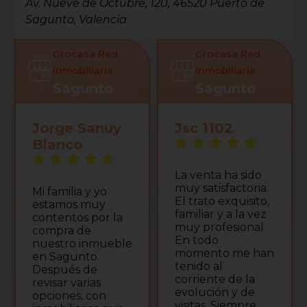
Av. Nueve de Octubre, 120, 46520 Puerto de
Sagunto, Valencia
Grocasa Red
Grocasa Red
Inmobiliaria
Inmobiliaria
Sagunto
Sagunto
Jorge Sanuy
Jsc 1102
Blanco
La venta ha sido
muy satisfactoria.
Mi familia y yo
El trato exquisito,
estamos muy
familiar y a la vez
contentos por la
muy profesional.
compra de
En todo
nuestro inmueble
momento me han
en Sagunto.
tenido al
Después de
corriente de la
revisar varias
evolución y de
opciones, con
visitas. Siempre