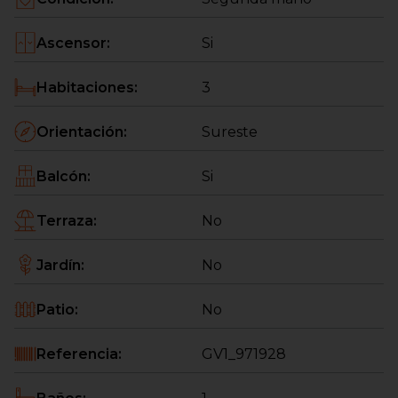
de todos los servicios esenciales: supermercados,
colegios, transporte y zonas de ocio.
Ascensor
:
Si
¡Tu nuevo hogar te espera!
Habitaciones
:
3
Orientación
:
Sureste
Balcón
:
Si
Terraza
:
No
Jardín
:
No
Patio
:
No
Referencia
:
GV1_971928