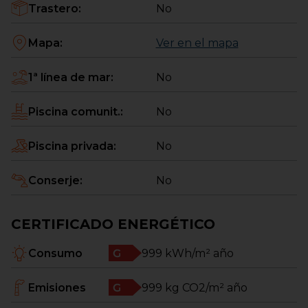
Trastero
:
No
Mapa
:
Ver en el mapa
1ª línea de mar
:
No
Piscina comunit.
:
No
Piscina privada
:
No
Conserje
:
No
CERTIFICADO ENERGÉTICO
Consumo
999
kWh/m² año
Emisiones
999
kg CO2/m² año