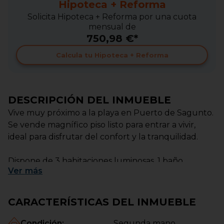
Hipoteca + Reforma
Solicita Hipoteca + Reforma por una cuota
mensual de
750,98 €*
Calcula tu Hipoteca + Reforma
DESCRIPCIÓN DEL INMUEBLE
Vive muy próximo a la playa en Puerto de Sagunto.
Se vende magnífico piso listo para entrar a vivir,
ideal para disfrutar del confort y la tranquilidad.
Dispone de 3 habitaciones luminosas, 1 baño
Ver
más
completo y una amplia cocina con acceso directo a
un balcón perfecto para disfrutar del aire
mediterráneo.
CARACTERÍSTICAS DEL INMUEBLE
Incluye plaza de garaje en el precio y está rodeado
Condición
:
Segunda mano