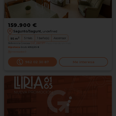
159.900 €
Sagunto/Sagunt,
undefined
2
5
Hab.
1
baño(s)
Ascensor
95
m
Referencia Grocasa
GV1_2067377
Hace más de un mes
Hipoteca
desde
492,53 €
Interesados
0
962 02 30 87
Me interesa