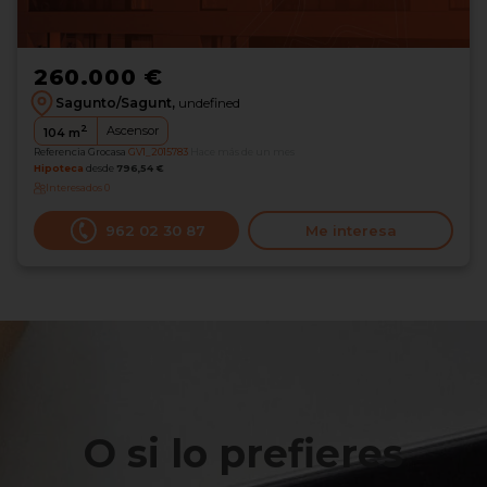
260.000 €
Sagunto/Sagunt,
undefined
2
Ascensor
104
m
Referencia Grocasa
GV1_2015783
Hace más de un mes
Hipoteca
desde
796,54 €
Interesados
0
962 02 30 87
Me interesa
O si lo prefieres