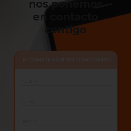
nos ponemos
en contacto
contigo
INFÓRMATE AQUÍ SIN COMPROMISO
Nombre
Correo
Teléfono