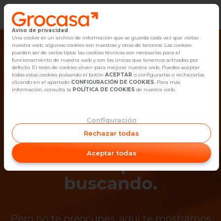
Aviso de privacidad
Vender
Una cookie es un archivo de información que se guarda cada vez que visitas
nuestra web: algunas cookies son nuestras y otras de terceros. Las cookies
pueden ser de varios tipos: las cookies técnicas son necesarias para el
Buscar Inmuebles
funcionamiento de nuestra web y son las únicas que tenemos activadas por
defecto. El resto de cookies sirven para mejorar nuestra web. Puedes aceptar
todas estas cookies pulsando el botón
ACEPTAR
o configurarlas o rechazarlas
Alquiler
clicando en el apartado
CONFIGURACIÓN DE COOKIES.
Para más
información, consulta la
POLÍTICA DE COOKIES
de nuestra web.
Blog
Configuración
¡Ups! Ya no está
Empleo
Rechazar todas
disponible el
Oficinas
Aceptar todas
inmueble que estás
Contacto
buscando.
Pero no te preocupes, aquí te mostramos