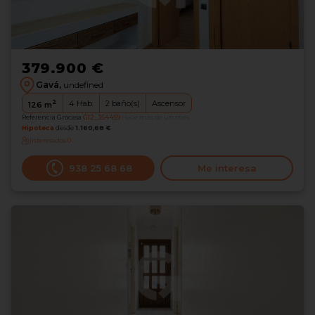
379.900 €
Gavá,
undefined
2
4
Hab.
2
baño(s)
Ascensor
126
m
Referencia Grocasa
G12_354459
Hace más de un mes
Hipoteca
desde
1.160,68 €
Interesados
0
938 25 68 68
Me interesa