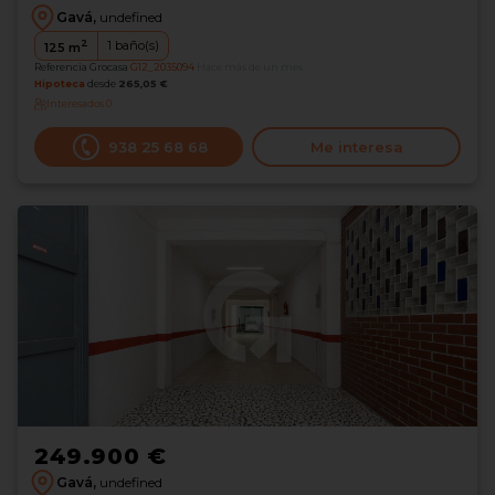
Gavá,
undefined
2
1
baño(s)
125
m
Referencia Grocasa
G12_2035094
Hace más de un mes
Hipoteca
desde
265,05 €
Interesados
0
938 25 68 68
Me interesa
249.900 €
Gavá,
undefined