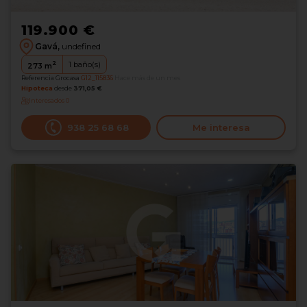
119.900 €
Gavá,
undefined
2
1
baño(s)
273
m
Referencia Grocasa
G12_115836
Hace más de un mes
Hipoteca
desde
371,05 €
Interesados
0
938 25 68 68
Me interesa