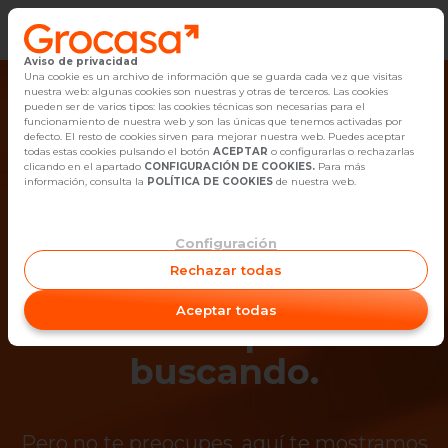
Aviso de privacidad
Vender
Una cookie es un archivo de información que se guarda cada vez que visitas
nuestra web: algunas cookies son nuestras y otras de terceros. Las cookies
pueden ser de varios tipos: las cookies técnicas son necesarias para el
Buscar Inmuebles
funcionamiento de nuestra web y son las únicas que tenemos activadas por
defecto. El resto de cookies sirven para mejorar nuestra web. Puedes aceptar
todas estas cookies pulsando el botón
ACEPTAR
o configurarlas o rechazarlas
Alquiler
clicando en el apartado
CONFIGURACIÓN DE COOKIES.
Para más
información, consulta la
POLÍTICA DE COOKIES
de nuestra web.
Blog
Configuración
¡Ups! Ya no está
Empleo
Rechazar todas
disponible el
Oficinas
Aceptar todas
inmueble que estás
Contacto
buscando.
Pero no te preocupes, aquí te mostramos