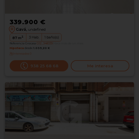
339.900 €
Gavá,
undefined
2
3
Hab.
1
baño(s)
87
m
Referencia Grocasa
G12_348339
Hace más de un mes
Hipoteca
desde
1.039,20 €
Interesados
0
938 25 68 68
Me interesa