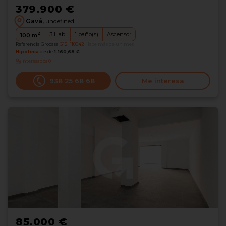
379.900 €
Gavá,
undefined
2
3
Hab.
1
baño(s)
Ascensor
100
m
Referencia Grocasa
G12_118042
Hace más de un mes
Hipoteca
desde
1.160,68 €
Interesados
0
938 25 68 68
Me interesa
85.000 €