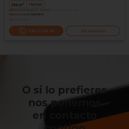
2
1
baño(s)
330
m
Referencia Grocasa
G12_2065959
Hace más de un mes
Hipoteca
desde
765,86 €
Interesados
0
938 25 68 68
Me interesa
O si lo prefieres
nos ponemos
en contacto
contigo