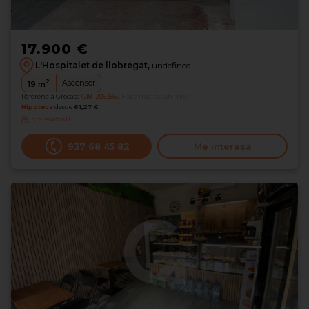
17.900 €
L'Hospitalet de llobregat,
undefined
2
Ascensor
19
m
Referencia Grocasa
G18_2063567
Hace más de un mes
Hipoteca
desde
61,27 €
Interesados
0
937 68 45 82
Me interesa