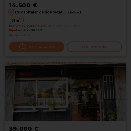
14.500 €
L'Hospitalet de llobregat,
undefined
2
31
m
Referencia Grocasa
G18_2063459
Hace más de un mes
Hipoteca
desde
50,94 €
Interesados
0
937 68 45 82
Me interesa
39.000 €