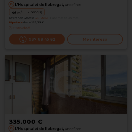
L'Hospitalet de llobregat,
undefined
2
2
baño(s)
46
m
Referencia Grocasa
G18_2035111
Hace más de un mes
Hipoteca
desde
125,35 €
Interesados
0
937 68 45 82
Me interesa
335.000 €
L'Hospitalet de llobregat,
undefined