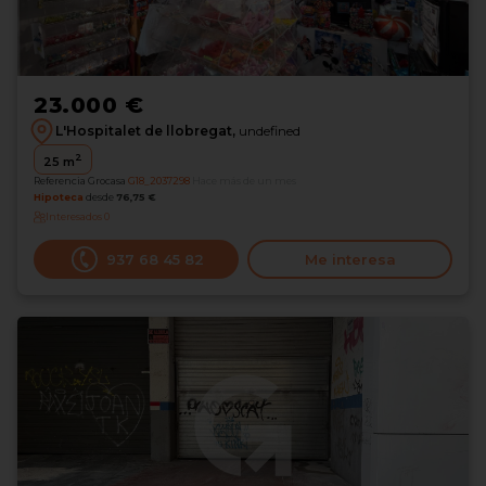
23.000 €
L'Hospitalet de llobregat,
undefined
2
25
m
Referencia Grocasa
G18_2037298
Hace más de un mes
Hipoteca
desde
76,75 €
Interesados
0
937 68 45 82
Me interesa