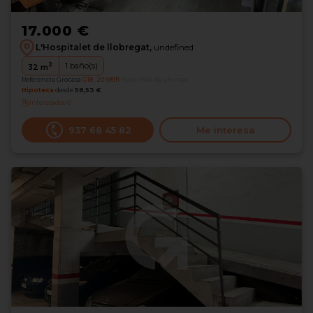
17.000 €
L'Hospitalet de llobregat,
undefined
2
1
baño(s)
32
m
Referencia Grocasa
G18_2049911
Hace más de un mes
Hipoteca
desde
58,53 €
Interesados
0
937 68 45 82
Me interesa