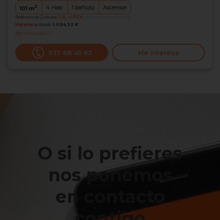
2
4
Hab.
1
baño(s)
Ascensor
101
m
Referencia Grocasa
G18_493006
Hace más de un mes
Hipoteca
desde
1.024,32 €
Interesados
0
937 68 45 82
Me interesa
O si lo prefieres
nos ponemos
en contacto
contigo