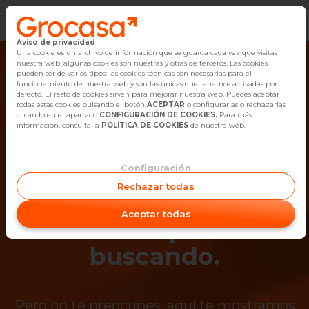
Aviso de privacidad
Vender
Una cookie es un archivo de información que se guarda cada vez que visitas
nuestra web: algunas cookies son nuestras y otras de terceros. Las cookies
pueden ser de varios tipos: las cookies técnicas son necesarias para el
Buscar Inmuebles
funcionamiento de nuestra web y son las únicas que tenemos activadas por
defecto. El resto de cookies sirven para mejorar nuestra web. Puedes aceptar
todas estas cookies pulsando el botón
ACEPTAR
o configurarlas o rechazarlas
Alquiler
clicando en el apartado
CONFIGURACIÓN DE COOKIES.
Para más
información, consulta la
POLÍTICA DE COOKIES
de nuestra web.
Blog
Configuración
¡Ups! Ya no está
Empleo
Rechazar todas
disponible el
Oficinas
Aceptar todas
inmueble que estás
Contacto
buscando.
Pero no te preocupes, aquí te mostramos