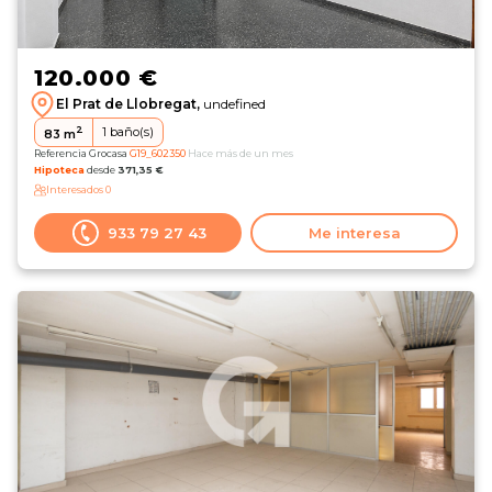
120.000 €
El Prat de Llobregat,
undefined
2
1
baño(s)
83
m
Referencia Grocasa
G19_602350
Hace más de un mes
Hipoteca
desde
371,35 €
Interesados
0
933 79 27 43
Me interesa