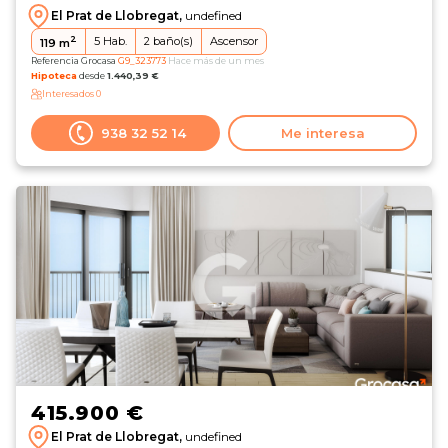
El Prat de Llobregat,
undefined
2
5
Hab.
2
baño(s)
Ascensor
119
m
Referencia Grocasa
G9_323773
Hace más de un mes
Hipoteca
desde
1.440,39 €
Interesados
0
938 32 52 14
Me interesa
415.900 €
El Prat de Llobregat,
undefined