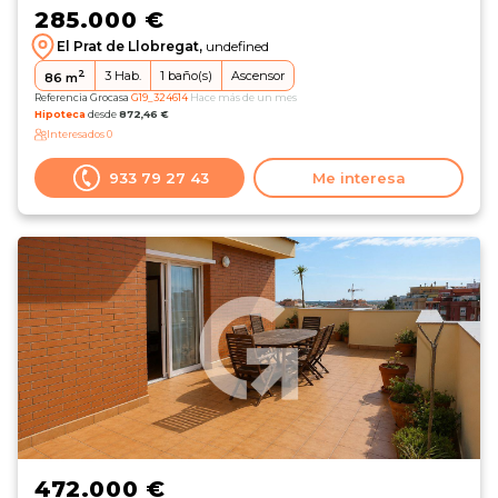
285.000 €
El Prat de Llobregat,
undefined
2
3
Hab.
1
baño(s)
Ascensor
86
m
Referencia Grocasa
G19_324614
Hace más de un mes
Hipoteca
desde
872,46 €
Interesados
0
933 79 27 43
Me interesa
472.000 €