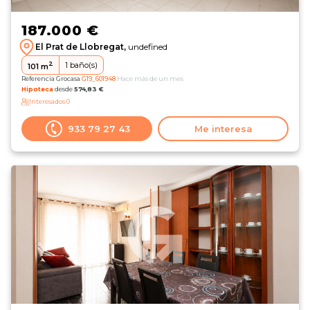
187.000 €
El Prat de Llobregat,
undefined
2
1
baño(s)
101
m
Referencia Grocasa
G19_601948
Hace más de un mes
Hipoteca
desde
574,83 €
Interesados
0
933 79 27 43
Me interesa