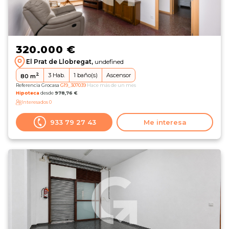
320.000 €
El Prat de Llobregat,
undefined
2
3
Hab.
1
baño(s)
Ascensor
80
m
Referencia Grocasa
G19_307039
Hace más de un mes
Hipoteca
desde
978,76 €
Interesados
0
933 79 27 43
Me interesa