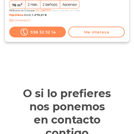
2
2
Hab.
2
baño(s)
Ascensor
76
m
Referencia Grocasa
G9_2067179
Hace más de un mes
Hipoteca
desde
1.270,01 €
Interesados
0
938 32 52 14
Me interesa
O si lo prefieres
nos ponemos
en contacto
contigo