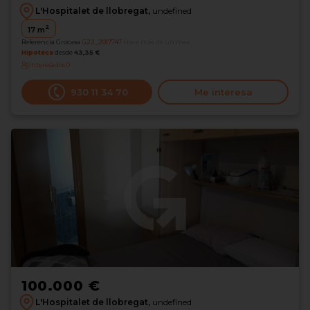
L'Hospitalet de llobregat,
undefined
2
17
m
Referencia Grocasa
G22_2017747
Hace más de un mes
Hipoteca
desde
43,35 €
Interesados
0
930 11 34 70
Me interesa
100.000 €
L'Hospitalet de llobregat,
undefined