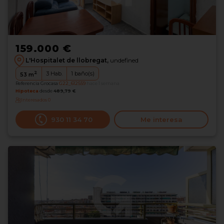
159.000 €
L'Hospitalet de llobregat,
undefined
2
3
Hab.
1
baño(s)
53
m
Referencia Grocasa
G22_612559
hace 1 semana
Hipoteca
desde
489,79 €
Interesados
0
930 11 34 70
Me interesa