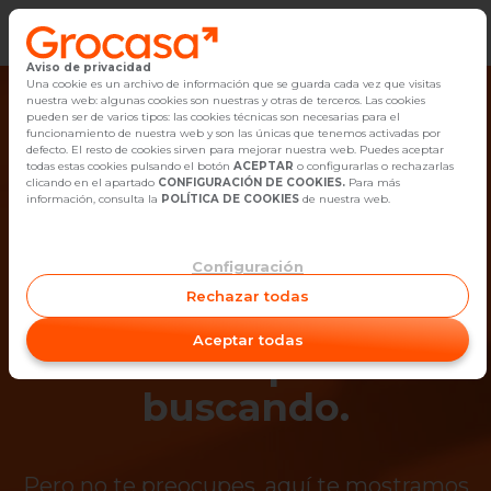
Aviso de privacidad
Vender
Una cookie es un archivo de información que se guarda cada vez que visitas
nuestra web: algunas cookies son nuestras y otras de terceros. Las cookies
pueden ser de varios tipos: las cookies técnicas son necesarias para el
Buscar Inmuebles
funcionamiento de nuestra web y son las únicas que tenemos activadas por
defecto. El resto de cookies sirven para mejorar nuestra web. Puedes aceptar
todas estas cookies pulsando el botón
ACEPTAR
o configurarlas o rechazarlas
Alquiler
clicando en el apartado
CONFIGURACIÓN DE COOKIES.
Para más
información, consulta la
POLÍTICA DE COOKIES
de nuestra web.
Blog
Configuración
¡Ups! Ya no está
Empleo
Rechazar todas
disponible el
Oficinas
Aceptar todas
inmueble que estás
Contacto
buscando.
Pero no te preocupes, aquí te mostramos