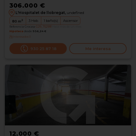
306.000 €
L'Hospitalet de llobregat,
undefined
2
3
Hab.
1
baño(s)
Ascensor
80
m
Referencia Grocasa
G29_752991
Hace más de un mes
Hipoteca
desde
936,24 €
Interesados
0
930 25 87 18
Me interesa
12.000 €