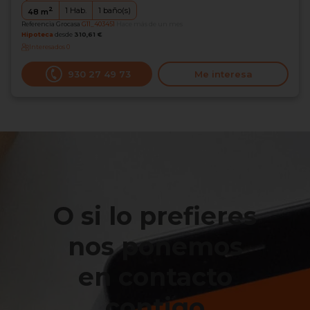
2
1
Hab.
1
baño(s)
48
m
Referencia Grocasa
G11_403451
Hace más de un mes
Hipoteca
desde
310,61 €
Interesados
0
930 27 49 73
Me interesa
O si lo prefieres
nos ponemos
en contacto
contigo