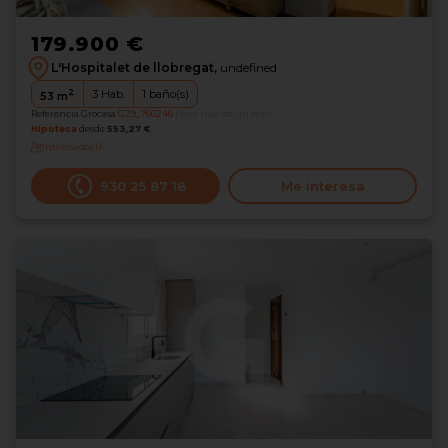
179.900 €
L'Hospitalet de llobregat,
undefined
2
3
Hab.
1
baño(s)
53
m
Referencia Grocasa
G29_760246
Hace más de un mes
Hipoteca
desde
553,27 €
Interesados
0
930 25 87 18
Me interesa