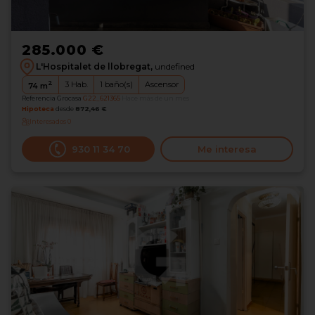
285.000 €
L'Hospitalet de llobregat,
undefined
2
3
Hab.
1
baño(s)
Ascensor
74
m
Referencia Grocasa
G22_621365
Hace más de un mes
Hipoteca
desde
872,46 €
Interesados
0
930 11 34 70
Me interesa