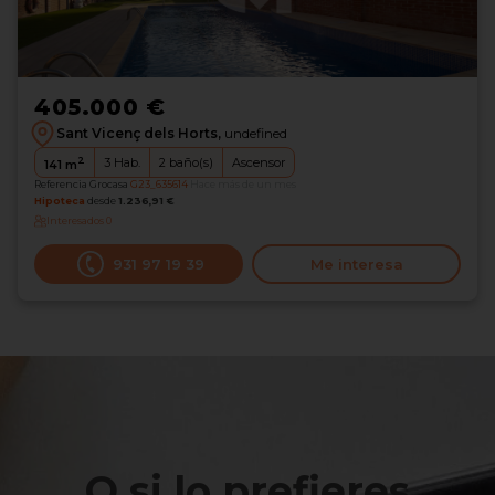
405.000 €
Sant Vicenç dels Horts,
undefined
2
3
Hab.
2
baño(s)
Ascensor
141
m
Referencia Grocasa
G23_635614
Hace más de un mes
Hipoteca
desde
1.236,91 €
Interesados
0
931 97 19 39
Me interesa
O si lo prefieres