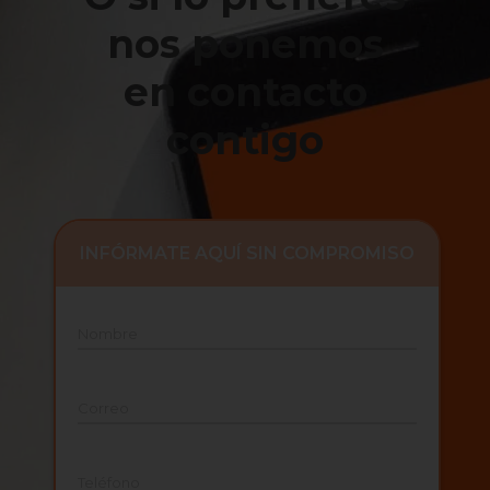
nos ponemos
en contacto
contigo
INFÓRMATE AQUÍ SIN COMPROMISO
Nombre
Correo
Teléfono