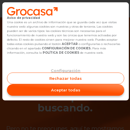
Aviso de privacidad
Vender
Una cookie es un archivo de información que se guarda cada vez que visitas
nuestra web: algunas cookies son nuestras y otras de terceros. Las cookies
pueden ser de varios tipos: las cookies técnicas son necesarias para el
Buscar Inmuebles
funcionamiento de nuestra web y son las únicas que tenemos activadas por
defecto. El resto de cookies sirven para mejorar nuestra web. Puedes aceptar
todas estas cookies pulsando el botón
ACEPTAR
o configurarlas o rechazarlas
Alquiler
clicando en el apartado
CONFIGURACIÓN DE COOKIES.
Para más
información, consulta la
POLÍTICA DE COOKIES
de nuestra web.
Blog
Configuración
¡Ups! Ya no está
Empleo
Rechazar todas
disponible el
Oficinas
Aceptar todas
inmueble que estás
Contacto
buscando.
Pero no te preocupes, aquí te mostramos