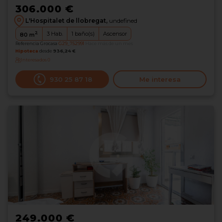
306.000 €
L'Hospitalet de llobregat,
undefined
2
3
Hab.
1
baño(s)
Ascensor
80
m
Referencia Grocasa
G29_752991
Hace más de un mes
Hipoteca
desde
936,24 €
Interesados
0
930 25 87 18
Me interesa
249.000 €