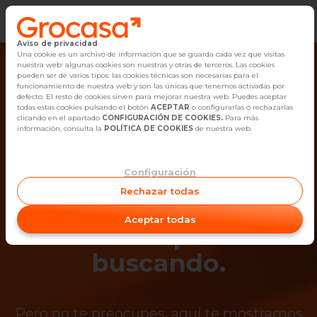
Aviso de privacidad
Vender
Una cookie es un archivo de información que se guarda cada vez que visitas
nuestra web: algunas cookies son nuestras y otras de terceros. Las cookies
pueden ser de varios tipos: las cookies técnicas son necesarias para el
Buscar Inmuebles
funcionamiento de nuestra web y son las únicas que tenemos activadas por
defecto. El resto de cookies sirven para mejorar nuestra web. Puedes aceptar
todas estas cookies pulsando el botón
ACEPTAR
o configurarlas o rechazarlas
Alquiler
clicando en el apartado
CONFIGURACIÓN DE COOKIES.
Para más
información, consulta la
POLÍTICA DE COOKIES
de nuestra web.
Blog
Configuración
¡Ups! Ya no está
Empleo
Rechazar todas
disponible el
Oficinas
Aceptar todas
inmueble que estás
Contacto
buscando.
Pero no te preocupes, aquí te mostramos