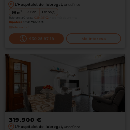
L'Hospitalet de llobregat,
undefined
2
3
Hab.
1
baño(s)
88
m
Referencia Grocasa
G29_751102
Hace más de un mes
Hipoteca
desde
763,13 €
Interesados
0
930 25 87 18
Me interesa
319.900 €
L'Hospitalet de llobregat,
undefined