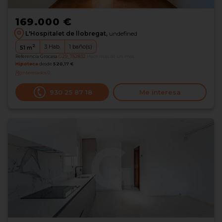
169.000 €
L'Hospitalet de llobregat,
undefined
2
3
Hab.
1
baño(s)
51
m
Referencia Grocasa
G29_752832
Hace más de un mes
Hipoteca
desde
520,17 €
Interesados
0
930 25 87 18
Me interesa