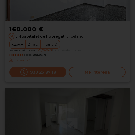
160.000 €
L'Hospitalet de llobregat,
undefined
2
2
Hab.
1
baño(s)
54
m
Referencia Grocasa
G29_747660
Hace más de un mes
Hipoteca
desde
492,83 €
Interesados
0
930 25 87 18
Me interesa