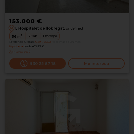
153.000 €
L'Hospitalet de llobregat,
undefined
2
3
Hab.
1
baño(s)
56
m
Referencia Grocasa
G29_756733
Hace más de un mes
Hipoteca
desde
471,57 €
Interesados
0
930 25 87 18
Me interesa