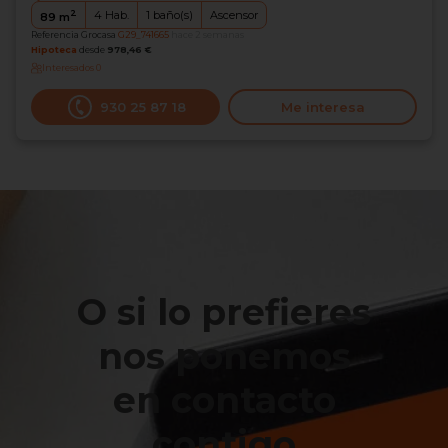
2
4
Hab.
1
baño(s)
Ascensor
89
m
Referencia Grocasa
G29_741665
hace 2 semanas
Hipoteca
desde
978,46 €
Interesados
0
930 25 87 18
Me interesa
O si lo prefieres
nos ponemos
en contacto
contigo