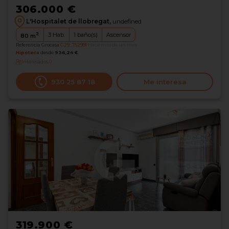
306.000 €
L'Hospitalet de llobregat,
undefined
2
3
Hab.
1
baño(s)
Ascensor
80
m
Referencia Grocasa
G29_752991
Hace más de un mes
Hipoteca
desde
936,24 €
Interesados
0
930 25 87 18
Me interesa
319.900 €