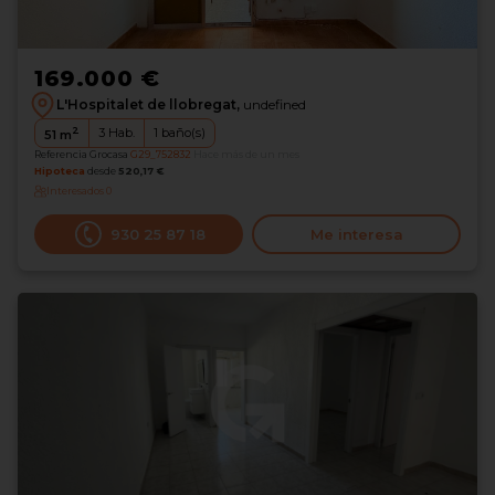
169.000 €
L'Hospitalet de llobregat,
undefined
2
3
Hab.
1
baño(s)
51
m
Referencia Grocasa
G29_752832
Hace más de un mes
Hipoteca
desde
520,17 €
Interesados
0
930 25 87 18
Me interesa