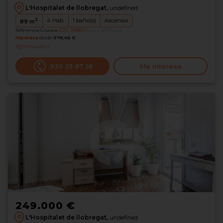
L'Hospitalet de llobregat,
undefined
2
4
Hab.
1
baño(s)
Ascensor
89
m
Referencia Grocasa
G29_741665
hace 2 semanas
Hipoteca
desde
978,46 €
Interesados
0
930 25 87 18
Me interesa
249.000 €
L'Hospitalet de llobregat,
undefined