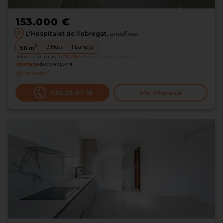
153.000 €
L'Hospitalet de llobregat,
undefined
2
3
Hab.
1
baño(s)
56
m
Referencia Grocasa
G29_756733
Hace más de un mes
Hipoteca
desde
471,57 €
Interesados
0
930 25 87 18
Me interesa