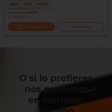
2
3
Hab.
1
baño(s)
88
m
Referencia Grocasa
G29_751102
Hace más de un mes
Hipoteca
desde
763,13 €
Interesados
0
930 25 87 18
Me interesa
O si lo prefieres
nos ponemos
en contacto
contigo