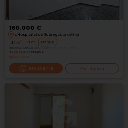
160.000 €
L'Hospitalet de llobregat,
undefined
2
2
Hab.
1
baño(s)
54
m
Referencia Grocasa
G29_747660
Hace más de un mes
Hipoteca
desde
492,83 €
Interesados
0
930 25 87 18
Me interesa