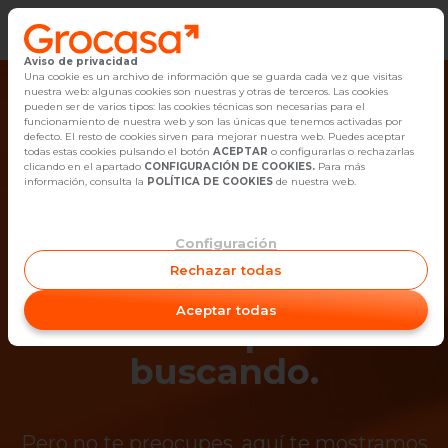
Aviso de privacidad
Vender
Una cookie es un archivo de información que se guarda cada vez que visitas
nuestra web: algunas cookies son nuestras y otras de terceros. Las cookies
pueden ser de varios tipos: las cookies técnicas son necesarias para el
Buscar Inmuebles
funcionamiento de nuestra web y son las únicas que tenemos activadas por
defecto. El resto de cookies sirven para mejorar nuestra web. Puedes aceptar
todas estas cookies pulsando el botón
ACEPTAR
o configurarlas o rechazarlas
Alquiler
clicando en el apartado
CONFIGURACIÓN DE COOKIES.
Para más
información, consulta la
POLÍTICA DE COOKIES
de nuestra web.
Blog
Configuración
¡Ups! Ya no está
Empleo
Rechazar todas
disponible el
Oficinas
Aceptar todas
inmueble que estás
Contacto
buscando.
Pero no te preocupes, aquí te mostramos