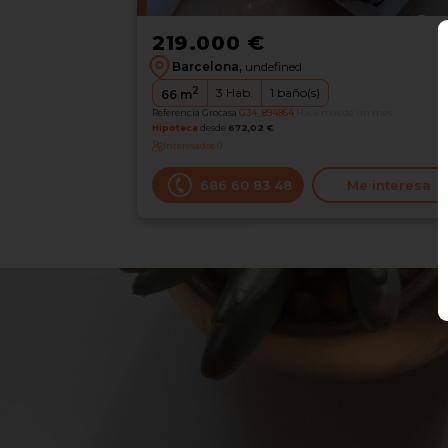
219.000 €
Barcelona,
undefined
2
3
Hab.
1
baño(s)
66
m
Referencia Grocasa
G34_894864
Hace más de un mes
Hipoteca
desde
672,02 €
Interesados
0
686 60 83 48
Me interesa