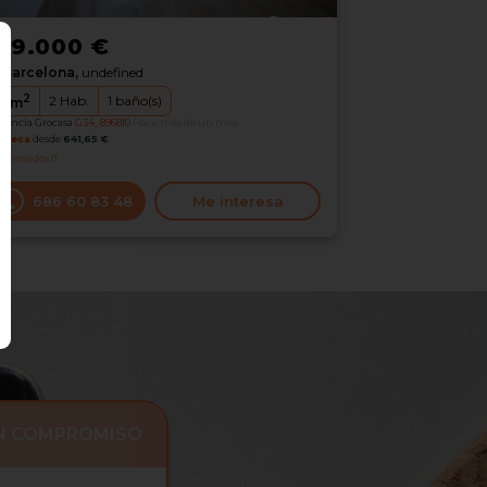
09.000 €
Barcelona,
undefined
2
2
Hab.
1
baño(s)
5
m
erencia Grocasa
G34_896810
Hace más de un mes
oteca
desde
641,65 €
nteresados
0
686 60 83 48
Me interesa
IN COMPROMISO