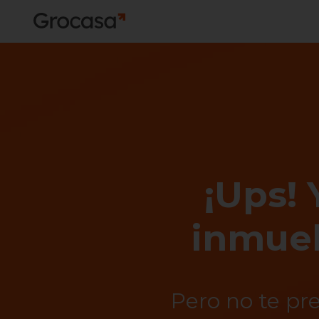
¡Ups! 
inmueb
Pero no te pr