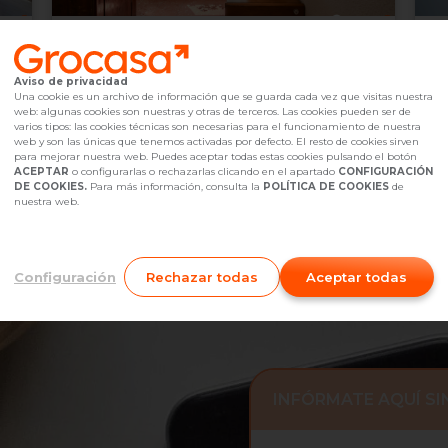
169.000 €
2
Barcelona,
undefined
Aviso de privacidad
2
4
Hab.
1
baño(s)
85
m
6
Una cookie es un archivo de información que se guarda cada vez que visitas nuestra
web: algunas cookies son nuestras y otras de terceros. Las cookies pueden ser de
Referencia Grocasa
G35_2023775
Hace más de un mes
Ref
varios tipos: las cookies técnicas son necesarias para el funcionamiento de nuestra
Hipoteca
desde
520,17 €
Hip
web y son las únicas que tenemos activadas por defecto. El resto de cookies sirven
Interesados
0
I
para mejorar nuestra web. Puedes aceptar todas estas cookies pulsando el botón
ACEPTAR
o configurarlas o rechazarlas clicando en el apartado
CONFIGURACIÓN
697 35 28 53
Me interesa
DE COOKIES.
Para más información, consulta la
POLÍTICA DE COOKIES
de
nuestra web.
Configuración
Rechazar todas
Aceptar todas
INFÓRMATE AQUÍ S