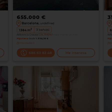
655.000 €
3
Barcelona,
undefined
2
3
baño(s)
1384
m
6
Referencia Grocasa
G34_1545467
Hace más de un mes
Ref
Hipoteca
desde
1.996,18 €
Hip
Interesados
0
I
686 60 83 48
Me interesa