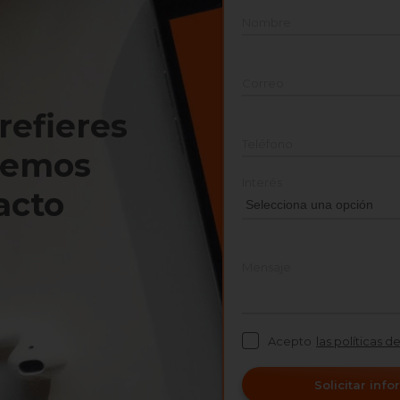
Nombre
Correo
prefieres
Teléfono
nemos
Interés
acto
Mensaje
Acepto
las políticas d
Solicitar inf