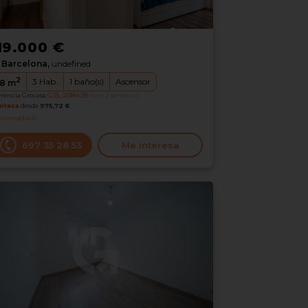
19.000 €
Barcelona,
undefined
2
3
Hab.
1
baño(s)
Ascensor
8
m
erencia Grocasa
G35_2018428
hace 2 semanas
oteca
desde
975,72 €
nteresados
0
697 35 28 53
Me interesa