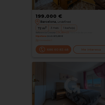
199.000 €
Barcelona,
undefined
2
3
Hab.
1
baño(s)
72
m
Referencia Grocasa
G34_894425
Hace más de un mes
Hipoteca
desde
611,28 €
Interesados
0
686 60 83 48
Me interesa