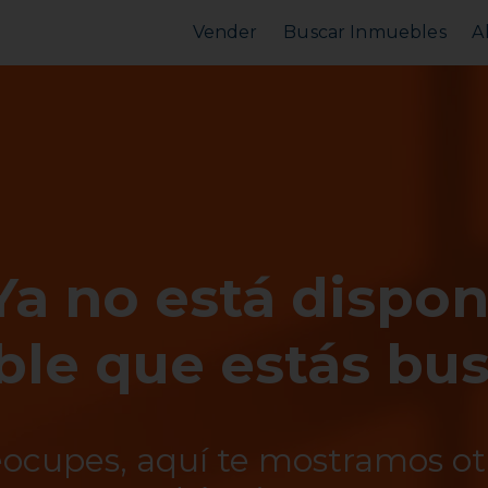
Vender
Buscar Inmuebles
A
Vender Piso
Comprar Piso
Valorar Inmueble
Alquilar Piso
MarketPlace
MarketPlace
Ya no está dispon
le que estás bu
eocupes, aquí te mostramos o