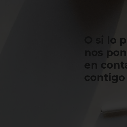
O si lo 
nos po
en cont
contigo