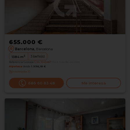
655.000 €
Barcelona,
Barcelona
2
3
baño(s)
1384
m
Referencia Grocasa
G34_1545467
Hace más de un mes
Hipoteca
desde
1.996,18 €
Interesados
10
686 60 83 48
Me interesa