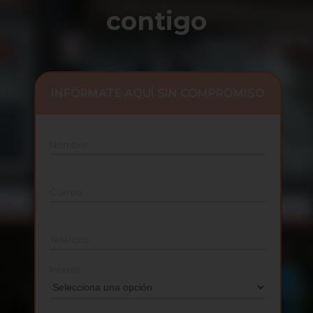
contigo
INFÓRMATE AQUÍ SIN COMPROMISO
Nombre
Correo
Teléfono
Interés