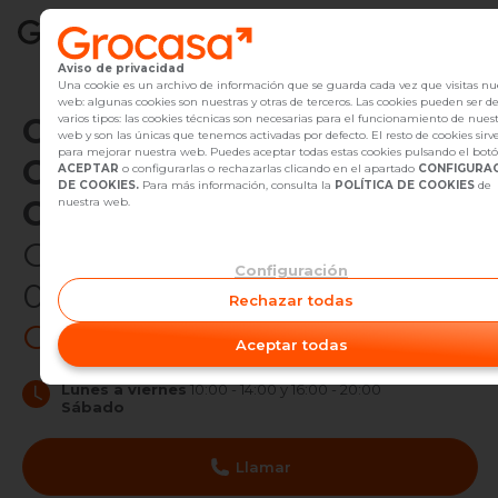
Aviso de privacidad
Vender
Una cookie es un archivo de información que se guarda cada vez que visitas nu
web: algunas cookies son nuestras y otras de terceros. Las cookies pueden ser d
Oficina Inmobiliaria de
varios tipos: las cookies técnicas son necesarias para el funcionamiento de nues
Buscar Inmuebles
web y son las únicas que tenemos activadas por defecto. El resto de cookies sirv
para mejorar nuestra web. Puedes aceptar todas estas cookies pulsando el bot
Grocasa en
Barcelona el
ACEPTAR
o configurarlas o rechazarlas clicando en el apartado
CONFIGURA
Alquiler
DE COOKIES.
Para más información, consulta la
POLÍTICA DE COOKIES
de
Carmel
nuestra web.
Blog
Calle Dante Alighieri, 120,
Configuración
Empleo
08032 Barcelona
Rechazar todas
Código de oficina:
G34
Oficinas
Aceptar todas
Contacto
Lunes a viernes
10:00 - 14:00 y 16:00 - 20:00
Sábado
Llamar