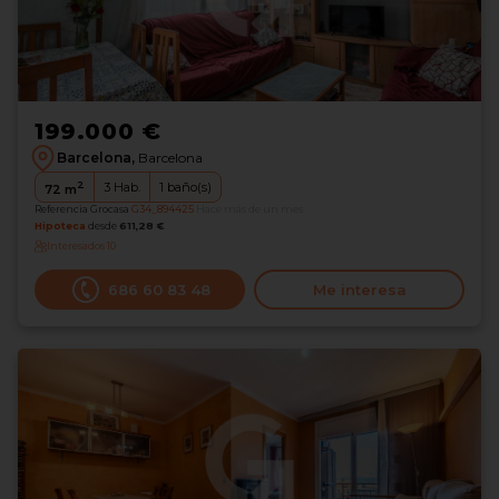
199.000 €
Barcelona,
Barcelona
2
3
Hab.
1
baño(s)
72
m
Referencia Grocasa
G34_894425
Hace más de un mes
Hipoteca
desde
611,28 €
Interesados
10
686 60 83 48
Me interesa