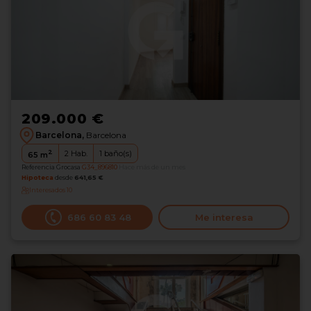
209.000 €
Barcelona,
Barcelona
2
2
Hab.
1
baño(s)
65
m
Referencia Grocasa
G34_896810
Hace más de un mes
Hipoteca
desde
641,65 €
Interesados
10
686 60 83 48
Me interesa