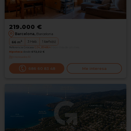
219.000 €
Barcelona,
Barcelona
2
3
Hab.
1
baño(s)
66
m
Referencia Grocasa
G34_894864
Hace más de un mes
Hipoteca
desde
672,02 €
Interesados
10
686 60 83 48
Me interesa