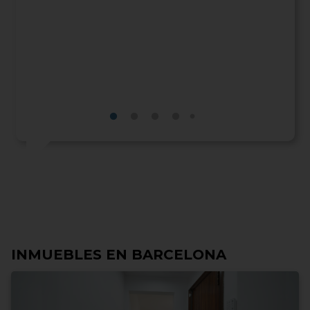
mo al
so
dando
as
ón de
er ó
jaros
S.
INMUEBLES EN BARCELONA