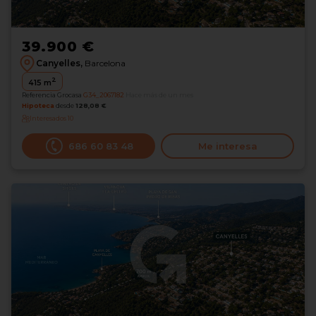
39.900 €
Canyelles,
Barcelona
2
415
m
Referencia Grocasa
G34_2067182
Hace más de un mes
Hipoteca
desde
128,08 €
Interesados
10
686 60 83 48
Me interesa