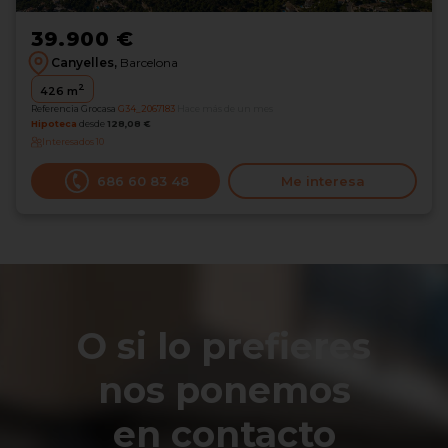
39.900 €
Canyelles,
Barcelona
2
426
m
Referencia Grocasa
G34_2067183
Hace más de un mes
Hipoteca
desde
128,08 €
Interesados
10
686 60 83 48
Me interesa
O si lo prefieres
nos ponemos
en contacto