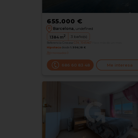
655.000 €
Barcelona,
undefined
2
3
baño(s)
1384
m
Referencia Grocasa
G34_1545467
Hace más de un mes
Hipoteca
desde
1.996,18 €
Interesados
0
686 60 83 48
Me interesa