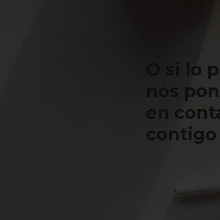
O si lo 
nos po
en cont
contigo