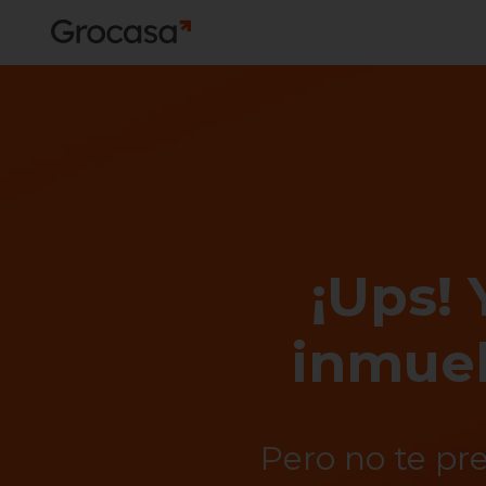
¡Ups! 
inmueb
Pero no te pr