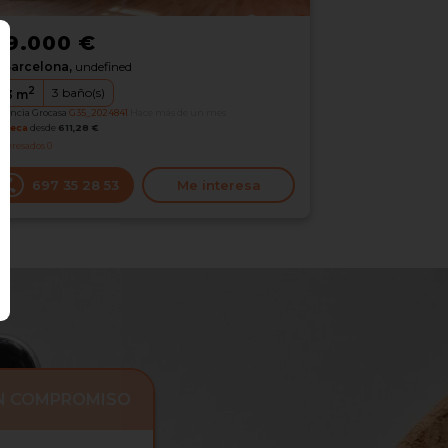
99.000 €
Barcelona,
undefined
2
3
baño(s)
83
m
erencia Grocasa
G35_2024841
Hace más de un mes
oteca
desde
611,28 €
nteresados
0
697 35 28 53
Me interesa
IN COMPROMISO