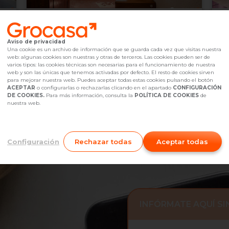
169.000 €
1
Barcelona,
undefined
Aviso de privacidad
2
4
Hab.
1
baño(s)
85
m
1
Una cookie es un archivo de información que se guarda cada vez que visitas nuestra
web: algunas cookies son nuestras y otras de terceros. Las cookies pueden ser de
Referencia Grocasa
G35_2023775
Hace más de un mes
Ref
varios tipos: las cookies técnicas son necesarias para el funcionamiento de nuestra
Hipoteca
desde
520,17 €
Hip
web y son las únicas que tenemos activadas por defecto. El resto de cookies sirven
Interesados
0
I
para mejorar nuestra web. Puedes aceptar todas estas cookies pulsando el botón
ACEPTAR
o configurarlas o rechazarlas clicando en el apartado
CONFIGURACIÓN
697 35 28 53
Me interesa
DE COOKIES.
Para más información, consulta la
POLÍTICA DE COOKIES
de
nuestra web.
Configuración
Rechazar todas
Aceptar todas
INFÓRMATE AQUÍ S