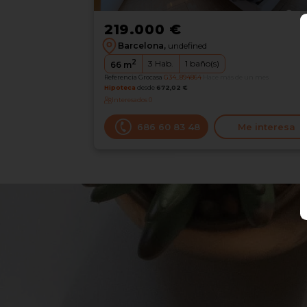
219.000 €
Barcelona,
undefined
2
3
Hab.
1
baño(s)
66
m
Referencia Grocasa
G34_894864
Hace más de un mes
Hipoteca
desde
672,02 €
Interesados
0
686 60 83 48
Me interesa