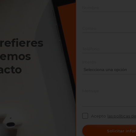
Nombre
Correo
prefieres
Teléfono
nemos
Interés
acto
Mensaje
Acepto
las políticas d
Solicitar inf