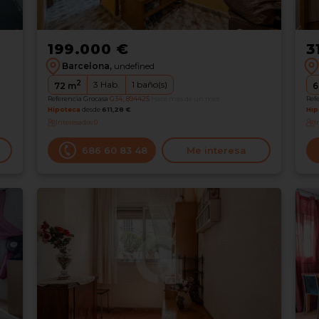
199.000 €
3
Barcelona,
undefined
2
3
Hab.
1
baño(s)
72
m
6
Referencia Grocasa
G34_894425
Hace más de un mes
Ref
Hipoteca
desde
611,28 €
Hip
Interesados
0
I
686 60 83 48
Me interesa