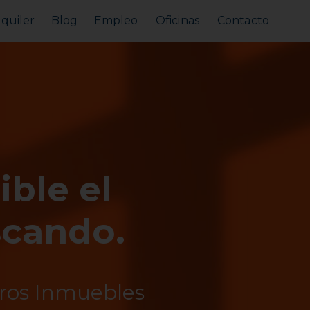
lquiler
Blog
Empleo
Oficinas
Contacto
Alquilar tu piso
Busco alquilar
ible el
scando.
tros Inmuebles