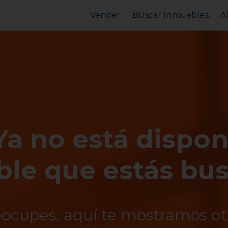
Vender
Buscar Inmuebles
A
Vender Piso
Comprar Piso
Valorar Inmueble
Alquilar Piso
MarketPlace
MarketPlace
Ya no está dispon
le que estás bu
eocupes, aquí te mostramos o