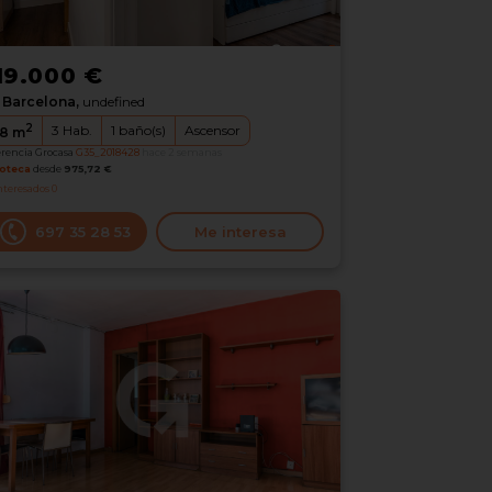
19.000 €
Barcelona,
undefined
2
3
Hab.
1
baño(s)
Ascensor
8
m
erencia Grocasa
G35_2018428
hace 2 semanas
oteca
desde
975,72 €
nteresados
0
697 35 28 53
Me interesa