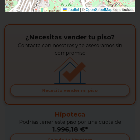
Leaflet
|
©
OpenStreetMap
contributors
¿Necesitas vender tu piso?
Contacta con nosotros y te asesoramos sin
compromiso
Necesito vender mi piso
Hipoteca
Podrías tener este piso por una cuota de
1.996,18 €*
Calcula tu Hipoteca