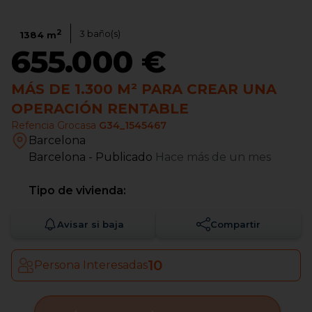
2
3
baño(s)
1384
m
655.000 €
MÁS DE 1.300 M² PARA CREAR UNA
OPERACIÓN RENTABLE
Refencia Grocasa
G34_1545467
Barcelona
Barcelona
- Publicado
Hace más de un mes
Tipo de vivienda:
Avisar si baja
Compartir
10
Persona Interesadas