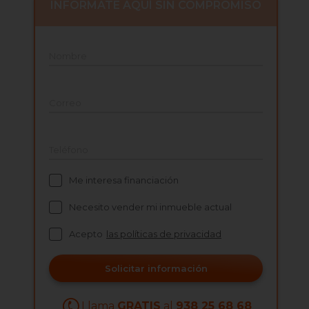
INFÓRMATE AQUÍ SIN COMPROMISO
Nombre
Correo
Teléfono
Me interesa financiación
Necesito vender mi inmueble actual
Acepto
las políticas de privacidad
Solicitar información
Llama
GRATIS
al
938 25 68 68