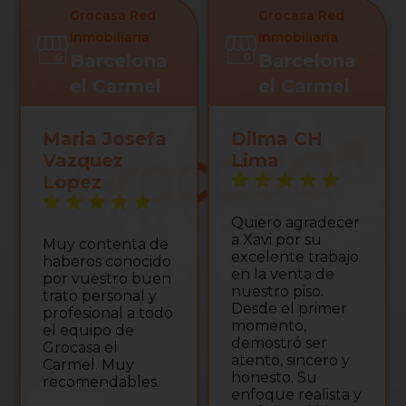
Grocasa Red
Grocasa Red
Inmobiliaria
Inmobiliaria
Barcelona
Barcelona
el Carmel
el Carmel
Maria Josefa
Dilma CH
Vazquez
Lima
Lopez
Quiero agradecer
a Xavi por su
Muy contenta de
excelente trabajo
haberos conocido
en la venta de
por vuestro buen
nuestro piso.
trato personal y
Desde el primer
profesional a todo
momento,
el equipo de
demostró ser
Grocasa el
atento, sincero y
Carmel. Muy
honesto. Su
recomendables.
enfoque realista y