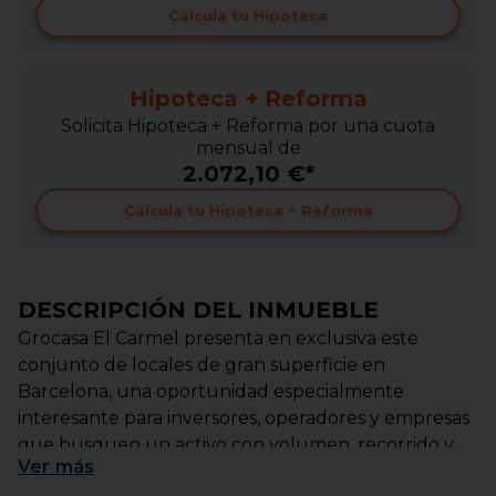
Calcula tu Hipoteca
Hipoteca + Reforma
Solicita Hipoteca + Reforma por una cuota
mensual de
2.072,10 €*
Calcula tu Hipoteca + Reforma
DESCRIPCIÓN DEL INMUEBLE
Grocasa El Carmel presenta en exclusiva este
conjunto de locales de gran superficie en
Barcelona, una oportunidad especialmente
interesante para inversores, operadores y empresas
que busquen un activo con volumen, recorrido y
Ver
más
capacidad de explotación.