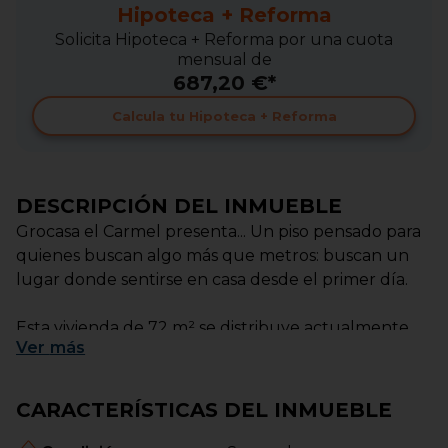
Hipoteca + Reforma
Solicita Hipoteca + Reforma por una cuota
mensual de
687,20 €*
Calcula tu Hipoteca + Reforma
DESCRIPCIÓN DEL INMUEBLE
Grocasa el Carmel presenta... Un piso pensado para
quienes buscan algo más que metros: buscan un
lugar donde sentirse en casa desde el primer día.
Esta vivienda de 72 m² se distribuye actualmente
Ver
más
en 2 habitaciones, aunque originalmente contaba
con 4, lo que ha permitido ganar amplitud y
comodidad en sus espacios. Su distribución resulta
CARACTERÍSTICAS DEL INMUEBLE
práctica, agradable y muy funcional para el día a
día.