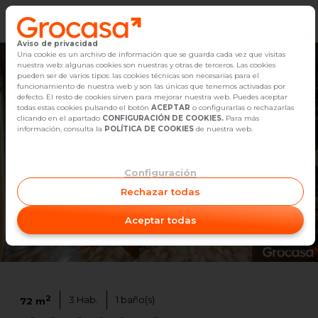
Aviso de privacidad
Vender
Una cookie es un archivo de información que se guarda cada vez que visitas
nuestra web: algunas cookies son nuestras y otras de terceros. Las cookies
pueden ser de varios tipos: las cookies técnicas son necesarias para el
Buscar Inmuebles
funcionamiento de nuestra web y son las únicas que tenemos activadas por
defecto. El resto de cookies sirven para mejorar nuestra web. Puedes aceptar
todas estas cookies pulsando el botón
ACEPTAR
o configurarlas o rechazarlas
Alquiler
clicando en el apartado
CONFIGURACIÓN DE COOKIES.
Para más
información, consulta la
POLÍTICA DE COOKIES
de nuestra web.
Blog
Configuración
Empleo
Rechazar todas
Oficinas
Aceptar todas
Contacto
1
/
33
2
3
Hab.
1
baño(s)
72
m