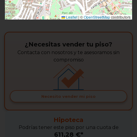
Leaflet
|
©
OpenStreetMap
contributors
¿Necesitas vender tu piso?
Contacta con nosotros y te asesoramos sin
compromiso
Necesito vender mi piso
Hipoteca
Podrías tener este piso por una cuota de
611,28 €*