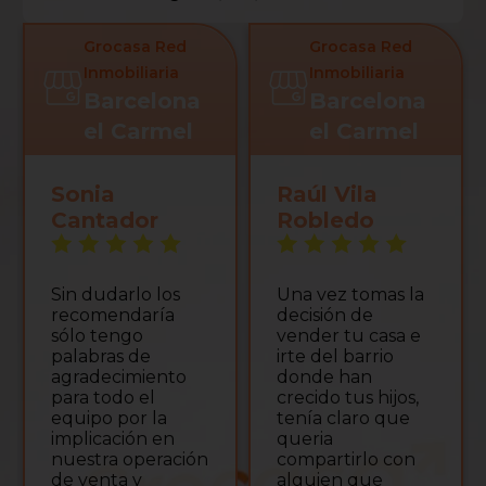
Grocasa Red
Grocasa Red
Inmobiliaria
Inmobiliaria
Barcelona
Barcelona
el Carmel
el Carmel
Sonia
Raúl Vila
Cantador
Robledo
Sin dudarlo los
Una vez tomas la
recomendaría
decisión de
sólo tengo
vender tu casa e
palabras de
irte del barrio
agradecimiento
donde han
para todo el
crecido tus hijos,
equipo por la
tenía claro que
implicación en
queria
nuestra operación
compartirlo con
de venta y
alguien que