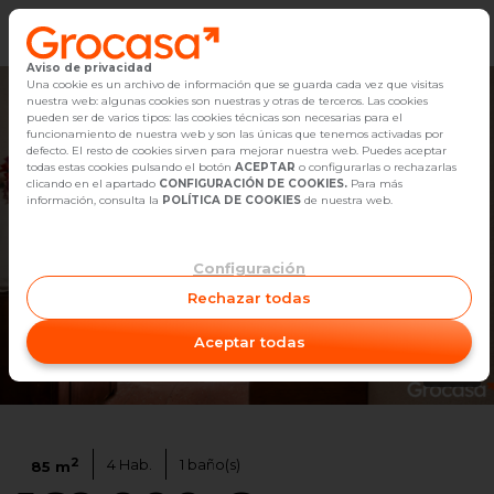
Aviso de privacidad
Vender
Una cookie es un archivo de información que se guarda cada vez que visitas
nuestra web: algunas cookies son nuestras y otras de terceros. Las cookies
pueden ser de varios tipos: las cookies técnicas son necesarias para el
Buscar Inmuebles
funcionamiento de nuestra web y son las únicas que tenemos activadas por
defecto. El resto de cookies sirven para mejorar nuestra web. Puedes aceptar
todas estas cookies pulsando el botón
ACEPTAR
o configurarlas o rechazarlas
Alquiler
clicando en el apartado
CONFIGURACIÓN DE COOKIES.
Para más
información, consulta la
POLÍTICA DE COOKIES
de nuestra web.
Blog
Configuración
Empleo
Rechazar todas
Oficinas
Aceptar todas
Contacto
1
/
48
2
4
Hab.
1
baño(s)
85
m