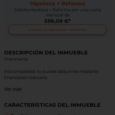
Hipoteca + Reforma
Solicita Hipoteca + Reforma por una cuota
mensual de
596,09 €*
Calcula tu Hipoteca + Reforma
DESCRIPCIÓN DEL INMUEBLE
Importante
Esta propiedad no puede adquirirse mediante
financiación bancaria.
Ver
más
¿Quieres saber por qué o conocer las alternativas
disponibles? Llámanos o escríbenos. Te
explicaremos personalmente todos los detalles para
CARACTERÍSTICAS DEL INMUEBLE
que puedas valorar la operación con total
transparencia.