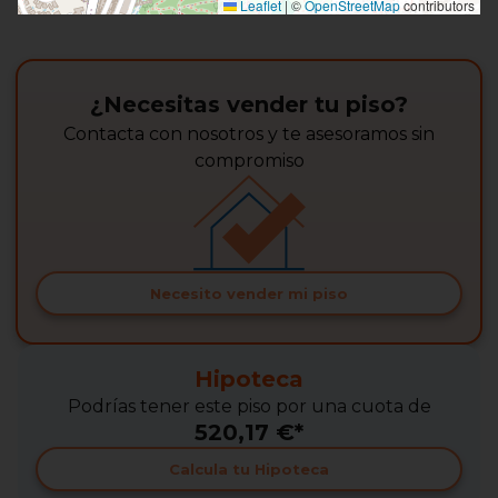
Leaflet
|
©
OpenStreetMap
contributors
¿Necesitas vender tu piso?
Contacta con nosotros y te asesoramos sin
compromiso
Necesito vender mi piso
Hipoteca
Podrías tener este piso por una cuota de
520,17 €*
Calcula tu Hipoteca