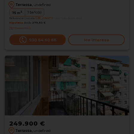
Terrassa,
undefined
2
1
baño(s)
75
m
Referencia Grocasa
G38_2066873
Hace más de un mes
Hipoteca
desde
279,93 €
Interesados
0
930 64 60 66
Me interesa
249.900 €
Terrassa,
undefined