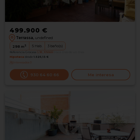
499.900 €
Terrassa,
undefined
2
5
Hab.
3
baño(s)
298
m
Referencia Grocasa
G38_1056661
Hace más de un mes
Hipoteca
desde
1.525,13 €
Interesados
0
930 64 60 66
Me interesa