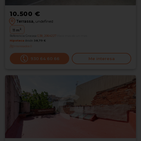
10.500 €
Terrassa,
undefined
2
11
m
Referencia Grocasa
G38_2064227
Hace más de un mes
Hipoteca
desde
38,79 €
Interesados
0
930 64 60 66
Me interesa