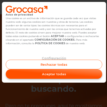
Aviso de privacidad
Vender
Una cookie es un archivo de información que se guarda cada vez que visitas
nuestra web: algunas cookies son nuestras y otras de terceros. Las cookies
pueden ser de varios tipos: las cookies técnicas son necesarias para el
Buscar Inmuebles
funcionamiento de nuestra web y son las únicas que tenemos activadas por
defecto. El resto de cookies sirven para mejorar nuestra web. Puedes aceptar
todas estas cookies pulsando el botón
ACEPTAR
o configurarlas o rechazarlas
Alquiler
clicando en el apartado
CONFIGURACIÓN DE COOKIES.
Para más
información, consulta la
POLÍTICA DE COOKIES
de nuestra web.
Blog
Configuración
¡Ups! Ya no está
Empleo
Rechazar todas
disponible el
Oficinas
Aceptar todas
inmueble que estás
Contacto
buscando.
Pero no te preocupes, aquí te mostramos