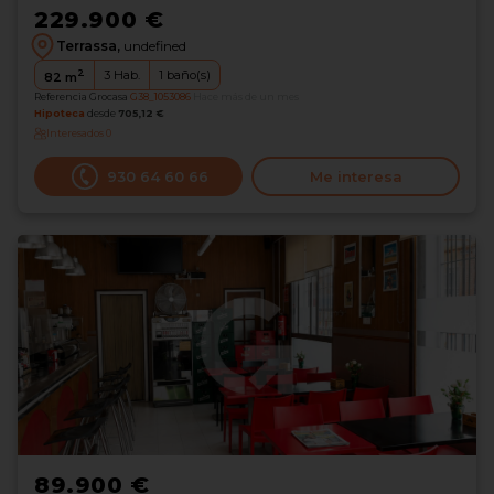
229.900 €
Terrassa,
undefined
2
3
Hab.
1
baño(s)
82
m
Referencia Grocasa
G38_1053086
Hace más de un mes
Hipoteca
desde
705,12 €
Interesados
0
930 64 60 66
Me interesa
89.900 €