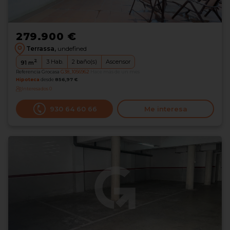
279.900 €
Terrassa,
undefined
2
3
Hab.
2
baño(s)
Ascensor
91
m
Referencia Grocasa
G38_1056962
Hace más de un mes
Hipoteca
desde
856,97 €
Interesados
0
930 64 60 66
Me interesa