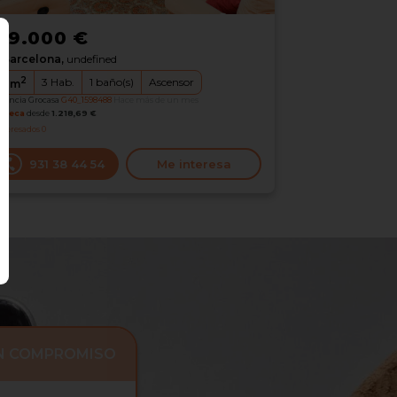
99.000 €
Barcelona,
undefined
2
3
Hab.
1
baño(s)
Ascensor
4
m
erencia Grocasa
G40_1598488
Hace más de un mes
oteca
desde
1.218,69 €
nteresados
0
931 38 44 54
Me interesa
IN COMPROMISO