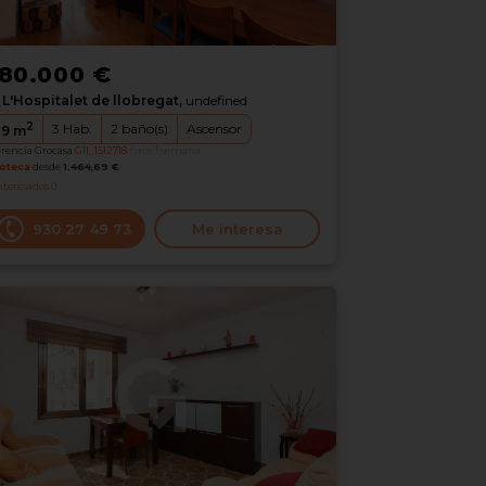
80.000 €
L'Hospitalet de llobregat,
undefined
2
3
Hab.
2
baño(s)
Ascensor
19
m
erencia Grocasa
G11_1512718
hace 1 semana
oteca
desde
1.464,69 €
nteresados
0
930 27 49 73
Me interesa