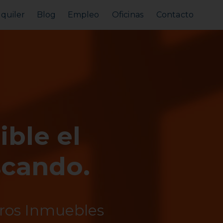
lquiler
Blog
Empleo
Oficinas
Contacto
Alquilar tu piso
Busco alquilar
ible el
scando.
tros Inmuebles