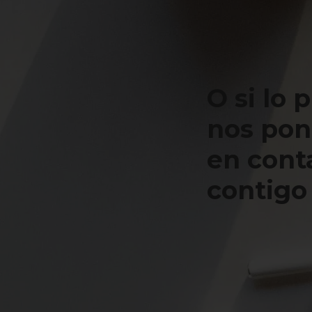
O si lo 
nos po
en cont
contigo