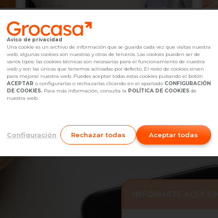
439.000 €
3
Barcelona,
undefined
Aviso de privacidad
2
3
Hab.
1
baño(s)
Ascensor
96
m
8
Una cookie es un archivo de información que se guarda cada vez que visitas nuestra
web: algunas cookies son nuestras y otras de terceros. Las cookies pueden ser de
Referencia Grocasa
G40_1251207
Hace más de un mes
Ref
varios tipos: las cookies técnicas son necesarias para el funcionamiento de nuestra
Hipoteca
desde
1.340,17 €
Hip
web y son las únicas que tenemos activadas por defecto. El resto de cookies sirven
Interesados
0
I
para mejorar nuestra web. Puedes aceptar todas estas cookies pulsando el botón
ACEPTAR
o configurarlas o rechazarlas clicando en el apartado
CONFIGURACIÓN
931 38 44 54
Me interesa
DE COOKIES.
Para más información, consulta la
POLÍTICA DE COOKIES
de
nuestra web.
Configuración
Rechazar todas
Aceptar todas
INFÓRMATE AQUÍ S