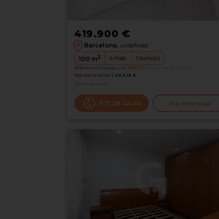
419.900 €
Barcelona,
undefined
2
4
Hab.
1
baño(s)
100
m
Referencia Grocasa
G40_1596209
Hace más de un mes
Hipoteca
desde
1.282,16 €
Interesados
0
931 38 44 54
Me interesa