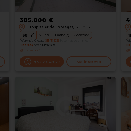
385.000 €
4
L'Hospitalet de llobregat,
undefined
2
3
Hab.
1
baño(s)
Ascensor
88
m
1
Referencia Grocasa
G11_1513039
Hace más de un mes
Ref
Hipoteca
desde
1.176,17 €
Hip
Interesados
0
I
930 27 49 73
Me interesa