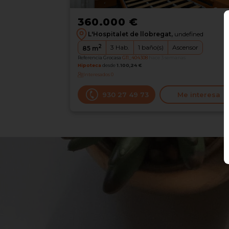
360.000 €
L'Hospitalet de llobregat,
undefined
2
3
Hab.
1
baño(s)
Ascensor
85
m
Referencia Grocasa
G11_404308
hace 3 semanas
Hipoteca
desde
1.100,24 €
Interesados
0
930 27 49 73
Me interesa