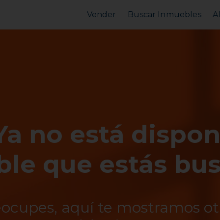
Vender
Buscar Inmuebles
A
Vender Piso
Comprar Piso
Valorar Inmueble
Alquilar Piso
MarketPlace
MarketPlace
Ya no está dispon
le que estás bu
eocupes, aquí te mostramos o