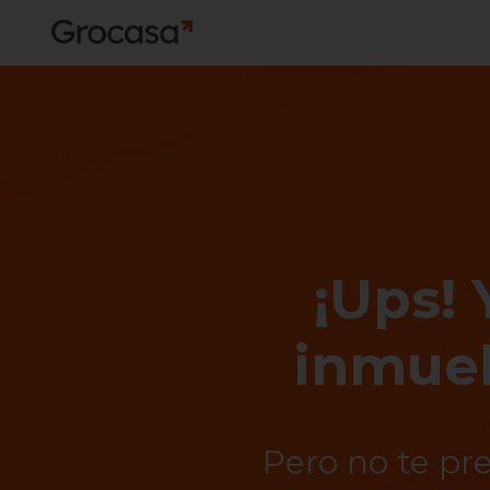
¡Ups! 
inmueb
Pero no te pr