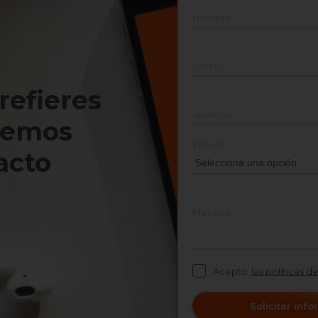
Nombre
Correo
prefieres
Teléfono
nemos
Interés
acto
Mensaje
Acepto
las políticas d
Solicitar inf