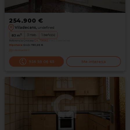
254.900 €
Viladecans,
undefined
2
3
Hab.
1
baño(s)
83
m
Referencia Grocasa
G4_790002
hace 3 semanas
Hipoteca
desde
781,05 €
Interesados
0
936 59 06 65
Me interesa