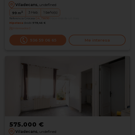
Viladecans,
undefined
2
3
Hab.
1
baño(s)
99
m
Referencia Grocasa
G4_796190
Hace más de un mes
Hipoteca
desde
978,46 €
Interesados
0
936 59 06 65
Me interesa
575.000 €
Viladecans,
undefined