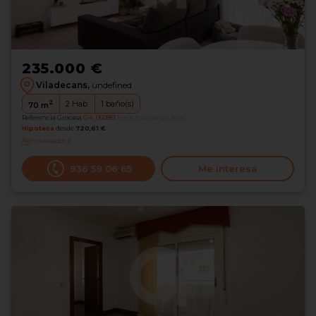
235.000 €
Viladecans,
undefined
2
2
Hab.
1
baño(s)
70
m
Referencia Grocasa
G4_060861
Hace más de un mes
Hipoteca
desde
720,61 €
Interesados
0
936 59 06 65
Me interesa