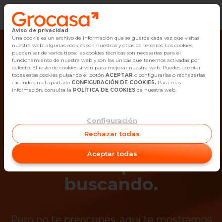
Aviso de privacidad
Vender
Una cookie es un archivo de información que se guarda cada vez que visitas
nuestra web: algunas cookies son nuestras y otras de terceros. Las cookies
pueden ser de varios tipos: las cookies técnicas son necesarias para el
Buscar Inmuebles
funcionamiento de nuestra web y son las únicas que tenemos activadas por
defecto. El resto de cookies sirven para mejorar nuestra web. Puedes aceptar
todas estas cookies pulsando el botón
ACEPTAR
o configurarlas o rechazarlas
Alquiler
clicando en el apartado
CONFIGURACIÓN DE COOKIES.
Para más
información, consulta la
POLÍTICA DE COOKIES
de nuestra web.
Blog
Configuración
¡Ups! Ya no está
Empleo
Rechazar todas
disponible el
Oficinas
Aceptar todas
inmueble que estás
Contacto
buscando.
Pero no te preocupes, aquí te mostramos