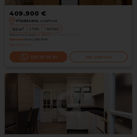
409.900 €
Viladecans,
undefined
2
2
Hab.
1
baño(s)
153
m
Referencia Grocasa
G4_084715
Hace más de un mes
Hipoteca
desde
1.251,79 €
Interesados
0
936 59 06 65
Me interesa