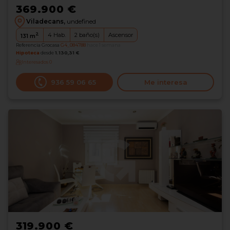
369.900 €
Viladecans,
undefined
2
4
Hab.
2
baño(s)
Ascensor
131
m
Referencia Grocasa
G4_084788
hace 1 semana
Hipoteca
desde
1.130,31 €
Interesados
0
936 59 06 65
Me interesa
319.900 €