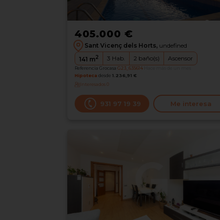
405.000 €
Sant Vicenç dels Horts,
undefined
2
3
Hab.
2
baño(s)
Ascensor
141
m
Referencia Grocasa
G23_635614
Hace más de un mes
Hipoteca
desde
1.236,91 €
Interesados
0
931 97 19 39
Me interesa