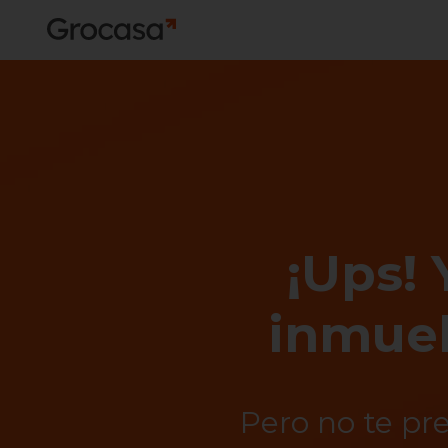
¡Ups! 
inmueb
Pero no te pr