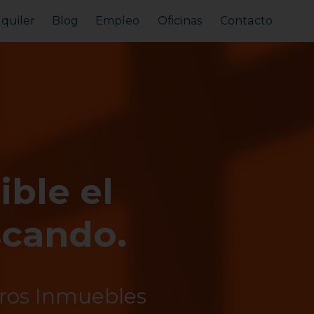
lquiler
Blog
Empleo
Oficinas
Contacto
Alquilar tu piso
Busco alquilar
ible el
scando.
tros Inmuebles