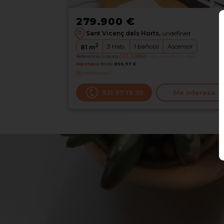
279.900 €
Sant Vicenç dels Horts,
undefined
2
3
Hab.
1
baño(s)
Ascensor
81
m
Referencia Grocasa
G23_628560
Hace más de un mes
Hipoteca
desde
856,97 €
Interesados
0
931 97 19 39
Me interesa