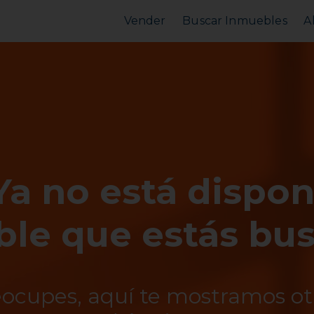
Vender
Buscar Inmuebles
A
Vender Piso
Comprar Piso
Valorar Inmueble
Alquilar Piso
MarketPlace
MarketPlace
Ya no está dispon
le que estás bu
eocupes, aquí te mostramos o