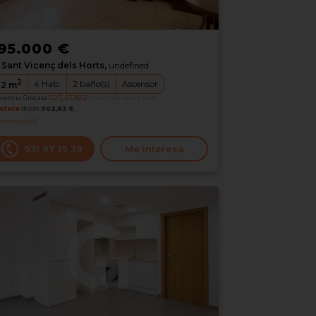
95.000 €
Sant Vicenç dels Horts,
undefined
2
4
Hab.
2
baño(s)
Ascensor
12
m
erencia Grocasa
G23_632662
Hace más de un mes
oteca
desde
902,83 €
nteresados
0
931 97 19 39
Me interesa