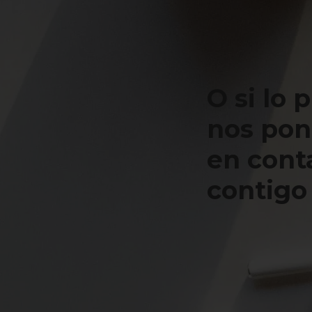
O si lo 
nos po
en cont
contigo