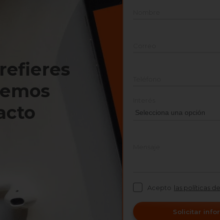
Nombre
Correo
prefieres
Teléfono
nemos
Interés
acto
Mensaje
Acepto
las políticas d
Solicitar inf