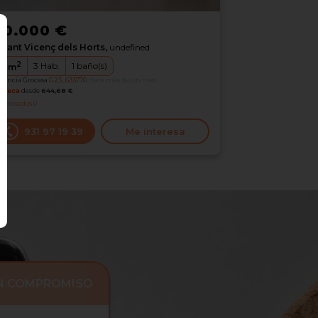
10.000 €
Sant Vicenç dels Horts,
undefined
2
3
Hab.
1
baño(s)
0
m
erencia Grocasa
G23_633770
Hace más de un mes
oteca
desde
644,68 €
nteresados
0
931 97 19 39
Me interesa
IN COMPROMISO