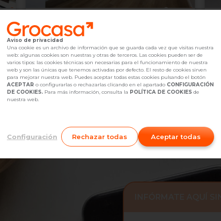
279.000 €
2
Sant Vicenç dels Horts,
undefined
Aviso de privacidad
2
3
Hab.
2
baño(s)
Ascensor
79
m
6
Una cookie es un archivo de información que se guarda cada vez que visitas nuestra
web: algunas cookies son nuestras y otras de terceros. Las cookies pueden ser de
Referencia Grocasa
G23_628468
Hace más de un mes
Ref
varios tipos: las cookies técnicas son necesarias para el funcionamiento de nuestra
Hipoteca
desde
854,24 €
Hip
web y son las únicas que tenemos activadas por defecto. El resto de cookies sirven
Interesados
0
I
para mejorar nuestra web. Puedes aceptar todas estas cookies pulsando el botón
ACEPTAR
o configurarlas o rechazarlas clicando en el apartado
CONFIGURACIÓN
931 97 19 39
Me interesa
DE COOKIES.
Para más información, consulta la
POLÍTICA DE COOKIES
de
nuestra web.
Configuración
Rechazar todas
Aceptar todas
INFÓRMATE AQUÍ S