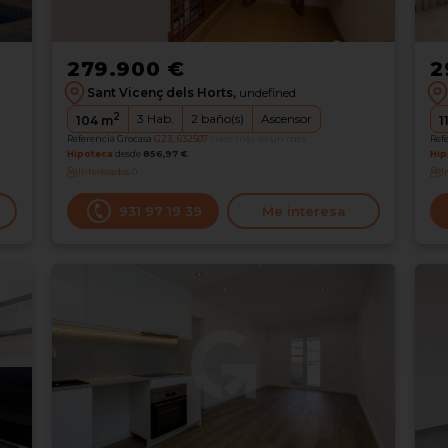
279.900 €
2
Sant Vicenç dels Horts,
undefined
2
3
Hab.
2
baño(s)
Ascensor
104
m
1
Referencia Grocasa
G23_632507
Hace más de un mes
Ref
Hipoteca
desde
856,97 €
Hip
Interesados
0
I
931 97 19 39
Me interesa