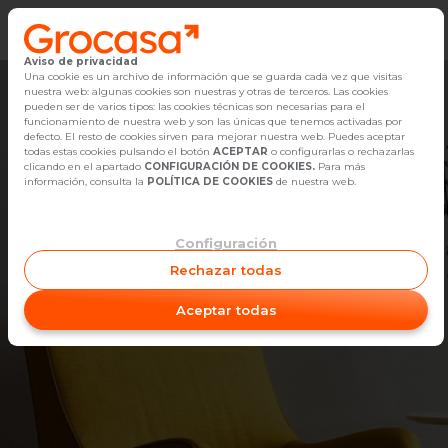
Aviso de privacidad
Vender
Una cookie es un archivo de información que se guarda cada vez que visitas
nuestra web: algunas cookies son nuestras y otras de terceros. Las cookies
pueden ser de varios tipos: las cookies técnicas son necesarias para el
Buscar Inmuebles
funcionamiento de nuestra web y son las únicas que tenemos activadas por
defecto. El resto de cookies sirven para mejorar nuestra web. Puedes aceptar
todas estas cookies pulsando el botón
ACEPTAR
o configurarlas o rechazarlas
Alquiler
clicando en el apartado
CONFIGURACIÓN DE COOKIES.
Para más
información, consulta la
POLÍTICA DE COOKIES
de nuestra web.
Blog
Configuración
Empleo
Rechazar todas
Grocasa Blog
Oficinas
Aceptar todas
Contacto