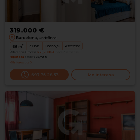
319.000 €
Barcelona,
undefined
2
3
Hab.
1
baño(s)
Ascensor
68
m
Referencia Grocasa
G35_2018428
hace 2 semanas
Hipoteca
desde
975,72 €
Interesados
0
697 35 28 53
Me interesa