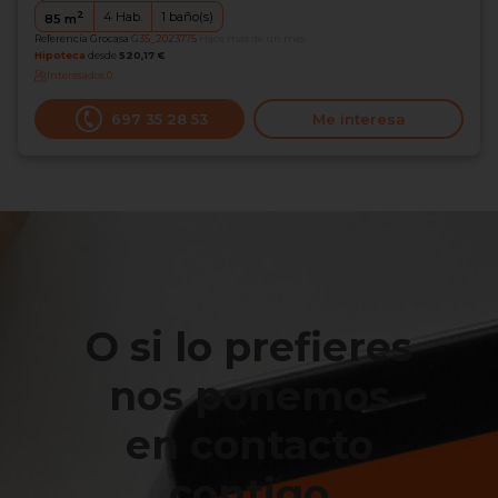
2
4
Hab.
1
baño(s)
85
m
Referencia Grocasa
G35_2023775
Hace más de un mes
Hipoteca
desde
520,17 €
Interesados
0
697 35 28 53
Me interesa
O si lo prefieres
nos ponemos
en contacto
contigo