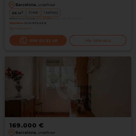
Barcelona,
undefined
2
3
Hab.
1
baño(s)
66
m
Referencia Grocasa
G34_894864
Hace más de un mes
Hipoteca
desde
672,02 €
Interesados
0
686 60 83 48
Me interesa
169.000 €
Barcelona,
undefined