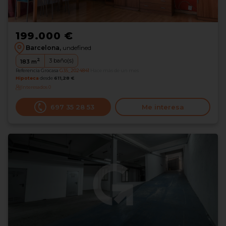
199.000 €
Barcelona,
undefined
2
3
baño(s)
183
m
Referencia Grocasa
G35_2024841
Hace más de un mes
Hipoteca
desde
611,28 €
Interesados
0
697 35 28 53
Me interesa