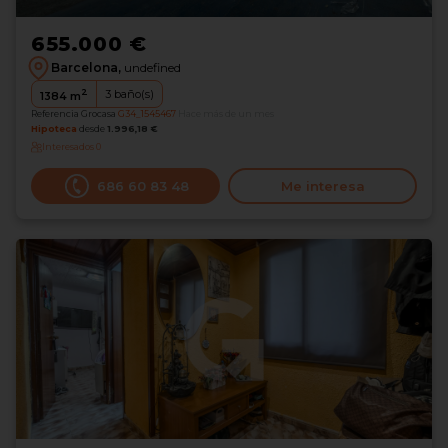
655.000 €
Barcelona,
undefined
2
3
baño(s)
1384
m
Referencia Grocasa
G34_1545467
Hace más de un mes
Hipoteca
desde
1.996,18 €
Interesados
0
686 60 83 48
Me interesa