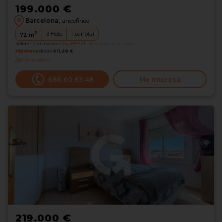
199.000 €
Barcelona,
undefined
2
3
Hab.
1
baño(s)
72
m
Referencia Grocasa
G34_894425
Hace más de un mes
Hipoteca
desde
611,28 €
Interesados
0
686 60 83 48
Me interesa
219.000 €