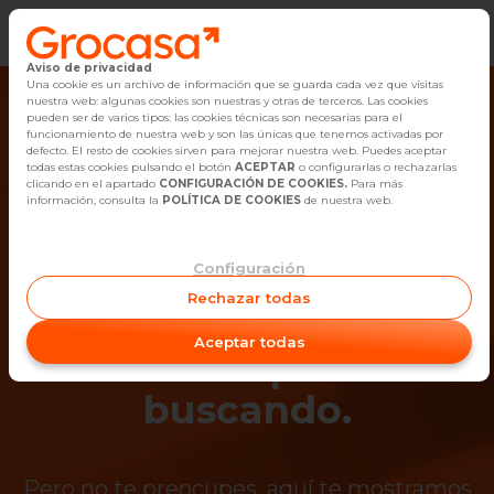
Aviso de privacidad
Vender
Una cookie es un archivo de información que se guarda cada vez que visitas
nuestra web: algunas cookies son nuestras y otras de terceros. Las cookies
pueden ser de varios tipos: las cookies técnicas son necesarias para el
Buscar Inmuebles
funcionamiento de nuestra web y son las únicas que tenemos activadas por
defecto. El resto de cookies sirven para mejorar nuestra web. Puedes aceptar
todas estas cookies pulsando el botón
ACEPTAR
o configurarlas o rechazarlas
Alquiler
clicando en el apartado
CONFIGURACIÓN DE COOKIES.
Para más
información, consulta la
POLÍTICA DE COOKIES
de nuestra web.
Blog
Configuración
¡Ups! Ya no está
Empleo
Rechazar todas
disponible el
Oficinas
Aceptar todas
inmueble que estás
Contacto
buscando.
Pero no te preocupes, aquí te mostramos